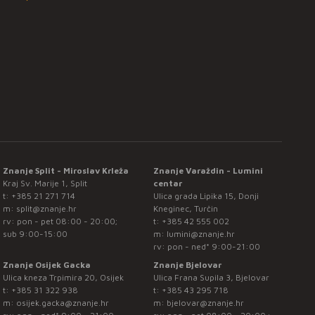
Znanje Split - Miroslav Krleža
Znanje Varaždin - Lumini
Kraj Sv. Marije 1, Split
centar
t:
+385 21 271 714
Ulica grada Lipika 15, Donji
m:
split@znanje.hr
Kneginec, Turčin
rv: pon - pet 08:00 - 20:00;
t:
+385 42 555 002
sub 9:00-15:00
m:
lumini@znanje.hr
rv: pon - ned* 9:00-21:00
Znanje Osijek Gacka
Znanje Bjelovar
Ulica kneza Trpimira 20, Osijek
Ulica Frana Supila 3, Bjelovar
t:
+385 31 322 938
t:
+385 43 295 718
m:
osijek.gacka@znanje.hr
m:
bjelovar@znanje.hr