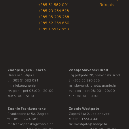
+385 51 582 091
Rukopisi
+385 23 254 518
+385 35 295 258
+385 52 354 650
+385 1 5577 953
Znanje Rijeka - Korzo
Znanje Slavonski Brod
Užarska 1, Rijeka
Trg pobjede 28, Slavonski Brod
t:
+385 51 582 091
t:
+385 35 295 258
m:
rijeka@znanje.hr
m:
slavonski.brod@znanje.hr
rv: pon - pet 08:00 - 20:00;
rv: pon - pet 08:00 - 20:00 ;
sub 9:00-15:00
sub 08:00 – 14:00
Znanje Frankopanska
Znanje Westgate
Frankopanska 5a, Zagreb
Zaprešićka 2, Jablanovec
t:
+385 1 5574 883
t:
+385 1 5504 440
m:
frankopanska@znanje.hr
m:
westgate@znanje.hr