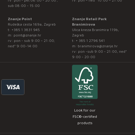
rv: pon - pet 08:00 - 20:00 ;
rv: pon – ned* 10:00 – 21:00
sub 08:00 - 15:00
Znanje Point
Znanje Retail Park
Rudeška cesta 169a, Zagreb
Branimirova
t:
+385 1 3831 945
Ulica kneza Branimira 119b,
m:
point@znanje.hr
Zagreb
rv: pon - sub 9:00 – 21:00;
t:
+ 385 1 2796 541
ned* 9:00-14:00
m:
branimirova@znanje.hr
rv: pon -sub 9:00 - 21:00, ned*
9:00 - 20:00
Look for our
FSC®-certified
products