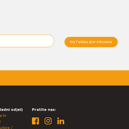
POTVRĐUJEM PRIJAVU
ladni odjel)
Pratite nas:
e.hr
1
utore /