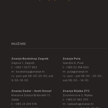
KNJIŽARE
Znanje Bookshop Zagreb
Znanje Pula
Gajeva 1, Zagreb
Giardini 4, Pula
t:
+385 1 5577 953
t:
+385 52 354 650
m:
bookshop@znanje.hr
m:
pula@znanje.hr
rv: pon-pet 08:00-20:00; sub
rv: pon - pet 08:00 - 20:00 ;
9:00-18:00
sub 08:00 – 14:00
Znanje Zadar - Sveti Donat
Znanje Rijeka ZTC
Knezova Šubića Bribirskih 11,
Zvonimirova 3, Rijeka
Zadar
t:
+385 51 581 370
t:
+385 23 254 518
m:
rijekaztc@znanje.hr