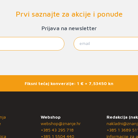
Prvi saznajte za akcije i ponude
Prijava na newsletter
Fiksni tečaj konverzije: 1 € = 7,53450 kn
nja
Webshop
Redakcija (nak
e
webshop@znanje.hr
nakladni@znanj
+385 43 295 718
+385 1 3689 51
ica
+385 1 5504 440
Informacije za a