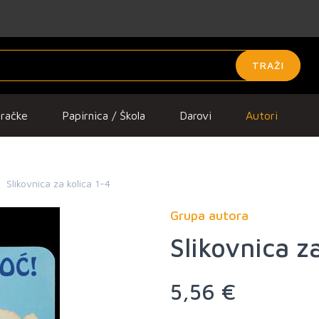
TRAŽI
gračke
Papirnica / Škola
Darovi
Autori
Slikovnica za kolica 1-4
Grupa autora
Slikovnica z
5,56 €