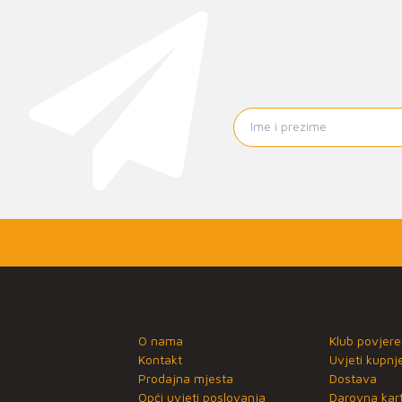
O nama
Klub povjere
Kontakt
Uvjeti kupnj
Prodajna mjesta
Dostava
Opći uvjeti poslovanja
Darovna kart