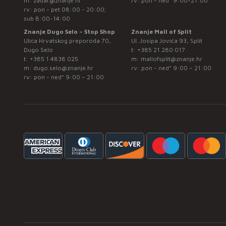
m:
zadar@znanje.hr
rv: pon - ned* 9:00-21:00
rv: pon - pet 08:00 - 20:00;
sub 8:00-14:00
Znanje Dugo Selo – Stop Shop
Znanje Mall of Split
Ulica Hrvatskog preporoda 70,
Ul. Josipa Jovića 93, Split
Dugo Selo
t:
+385 21 280 017
t:
+385 1 4838 025
m:
mallofsplit@znanje.hr
m:
dugo.selo@znanje.hr
rv: pon - ned* 9:00 – 21:00
rv: pon - ned* 9:00 – 21:00