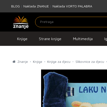
BLOG
|
Naklada ZNANJE
|
Naklada VORTO PALABRA
Knjige
Strane knjige
Multimedija
I
Znanje
Knjige
Knjige za djecu
Slikovnice za djecu