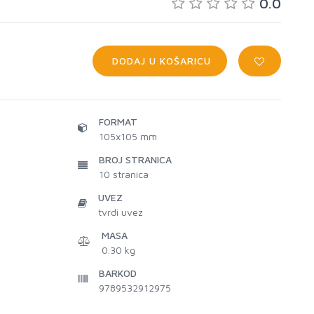
0.0
DODAJ U KOŠARICU
FORMAT
105x105 mm
BROJ STRANICA
10
stranica
UVEZ
tvrdi uvez
MASA
0.30 kg
BARKOD
9789532912975