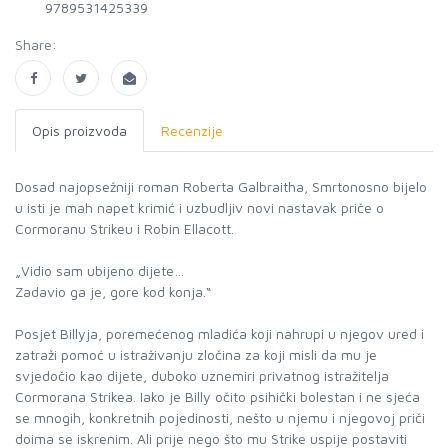
9789531425339
Share:
Opis proizvoda
Recenzije
Dosad najopsežniji roman Roberta Galbraitha, Smrtonosno bijelo
u isti je mah napet krimić i uzbudljiv novi nastavak priče o
Cormoranu Strikeu i Robin Ellacott.
„Vidio sam ubijeno dijete…
Zadavio ga je, gore kod konja.“
Posjet Billyja, poremećenog mladića koji nahrupi u njegov ured i
zatraži pomoć u istraživanju zločina za koji misli da mu je
svjedočio kao dijete, duboko uznemiri privatnog istražitelja
Cormorana Strikea. Iako je Billy očito psihički bolestan i ne sjeća
se mnogih, konkretnih pojedinosti, nešto u njemu i njegovoj priči
doima se iskrenim. Ali prije nego što mu Strike uspije postaviti