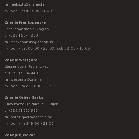
m:
rijekaztc@znanje.hr
rv: pon - ned* 9:00-21:00
Znanje Frankopanska
Frankopanska 5a, Zagreb
t:
+385 1 5574 883
m:
frankopanska@znanje.hr
rv: pon - pet 08:00 - 20:00 ; sub 08:00 - 15:00
Znanje Westgate
Zaprešićka 2, Jablanovec
t:
+385 1 5504 440
m:
westgate@znanje.hr
rv: pon – ned* 10:00 – 21:00
Znanje Osijek Gacka
Ulica kneza Trpimira 20, Osijek
t:
+385 31 322 938
m:
osijek.gacka@znanje.hr
rv: pon - ned* 9:00 - 21:00
Znanje Bjelovar