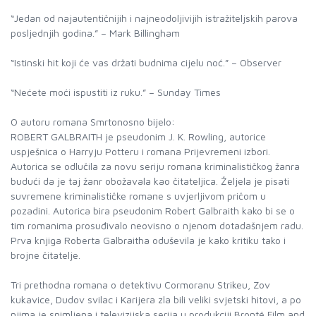
“Jedan od najautentičnijih i najneodoljivijih istražiteljskih parova
posljednjih godina.” – Mark Billingham
“Istinski hit koji će vas držati budnima cijelu noć.” – Observer
“Nećete moći ispustiti iz ruku.” – Sunday Times
O autoru romana Smrtonosno bijelo:
ROBERT GALBRAITH je pseudonim J. K. Rowling, autorice
uspješnica o Harryju Potteru i romana Prijevremeni izbori.
Autorica se odlučila za novu seriju romana kriminalističkog žanra
budući da je taj žanr obožavala kao čitateljica. Željela je pisati
suvremene kriminalističke romane s uvjerljivom pričom u
pozadini. Autorica bira pseudonim Robert Galbraith kako bi se o
tim romanima prosuđivalo neovisno o njenom dotadašnjem radu.
Prva knjiga Roberta Galbraitha oduševila je kako kritiku tako i
brojne čitatelje.
Tri prethodna romana o detektivu Cormoranu Strikeu, Zov
kukavice, Dudov svilac i Karijera zla bili veliki svjetski hitovi, a po
njima je snimljena i televizijska serija u produkciji Brontë Film and