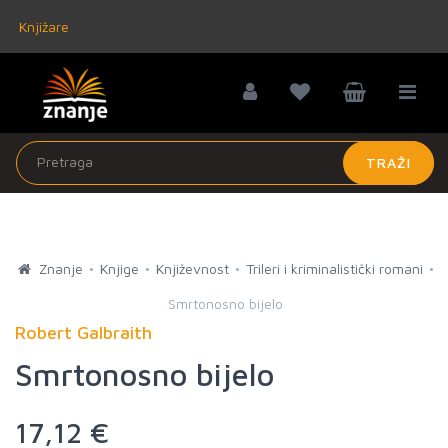
Knjižare
TRAŽI
Znanje
Knjige
Književnost
Trileri i kriminalistički romani
Smrtonosno bijelo
Robert Galbraith
Smrtonosno bijelo
17,12 €