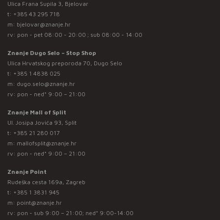
Ulica Frana Supila 3, Bjelovar
t:
+385 43 295 718
m:
bjelovar@znanje.hr
rv: pon - pet 08:00 - 20:00 ; sub 08:00 - 14:00
Znanje Dugo Selo – Stop Shop
Ulica Hrvatskog preporoda 70, Dugo Selo
t:
+385 1 4838 025
m:
dugo.selo@znanje.hr
rv: pon - ned* 9:00 – 21:00
Znanje Mall of Split
Ul. Josipa Jovića 93, Split
t:
+385 21 280 017
m:
mallofsplit@znanje.hr
rv: pon - ned* 9:00 – 21:00
Znanje Point
Rudeška cesta 169a, Zagreb
t:
+385 1 3831 945
m:
point@znanje.hr
rv: pon - sub 9:00 – 21:00; ned* 9:00-14:00