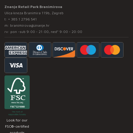
Znanje Retail Park Branimirova
Ulica kneza Branimira 119b, Zagreb
t:
+ 385 1 2796 541
m:
branimirova@znanje.hr
rv: pon -sub 9:00 - 21:00, ned* 9:00 - 20:00
Look for our
FSC®-certified
products