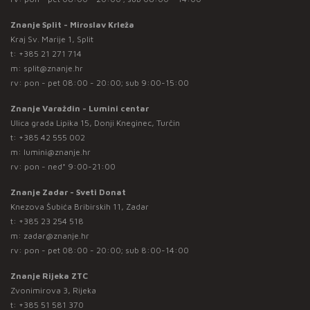
Znanje Split - Miroslav Krleža
Kraj Sv. Marije 1, Split
t:
+385 21 271 714
m:
split@znanje.hr
rv: pon - pet 08:00 - 20:00; sub 9:00-15:00
Znanje Varaždin - Lumini centar
Ulica grada Lipika 15, Donji Kneginec, Turčin
t:
+385 42 555 002
m:
lumini@znanje.hr
rv: pon - ned* 9:00-21:00
Znanje Zadar - Sveti Donat
Knezova Šubića Bribirskih 11, Zadar
t:
+385 23 254 518
m:
zadar@znanje.hr
rv: pon - pet 08:00 - 20:00; sub 8:00-14:00
Znanje Rijeka ZTC
Zvonimirova 3, Rijeka
t:
+385 51 581 370