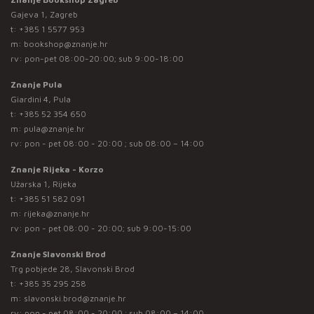
Gajeva 1, Zagreb
t:
+385 1 5577 953
m:
bookshop@znanje.hr
rv: pon-pet 08:00-20:00; sub 9:00-18:00
Znanje Pula
Giardini 4, Pula
t:
+385 52 354 650
m:
pula@znanje.hr
rv: pon - pet 08:00 - 20:00 ; sub 08:00 – 14:00
Znanje Rijeka - Korzo
Užarska 1, Rijeka
t:
+385 51 582 091
m:
rijeka@znanje.hr
rv: pon - pet 08:00 - 20:00; sub 9:00-15:00
Znanje Slavonski Brod
Trg pobjede 28, Slavonski Brod
t:
+385 35 295 258
m:
slavonski.brod@znanje.hr
rv: pon - pet 08:00 - 20:00 ; sub 08:00 – 14:00