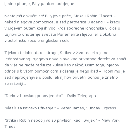
ijedno pitanje, Billy panično pobjegne.
Nastojeći dokučiti srž Billyjeve priče, Strike i Robin Ellacott –
nekad njegova pomoćnica, a sad partnerica u agenciji – kreću
vijugavim putem koji ih vodi kroz sporedne londonske uličice u
tajnovito unutarnje svetište Parlamenta i lijepu, ali zlokobnu
vlastelinsku kuću u engleskom selu.
Tijekom te labirintske istrage, Strikeov život daleko je od
jednostavnog: njegova nova slava kao privatnog detektiva znači
da više ne može raditi iza kulisa kao nekoć. Osim toga, njegov
odnos s bivšom pomoćnicom složeniji je nego ikad – Robin mu je
sad neprocjenjiva u poslu, ali njihov privatni odnos je znatno
zamršeniji…
“Djelo vrhunskog pripovjedača” – Daily Telegraph
“Klasik za istinsko uživanje.” – Peter James, Sunday Express
“Strike i Robin neodoljivo su privlačni kao i uvijek.” – New York
Times