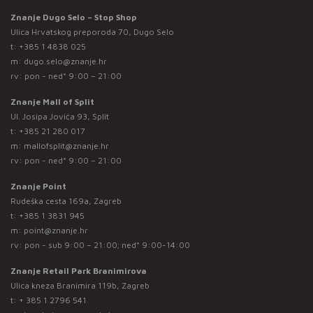
Znanje Dugo Selo – Stop Shop
Ulica Hrvatskog preporoda 70, Dugo Selo
t:
+385 1 4838 025
m:
dugo.selo@znanje.hr
rv: pon - ned* 9:00 – 21:00
Znanje Mall of Split
Ul. Josipa Jovića 93, Split
t:
+385 21 280 017
m:
mallofsplit@znanje.hr
rv: pon - ned* 9:00 – 21:00
Znanje Point
Rudeška cesta 169a, Zagreb
t:
+385 1 3831 945
m:
point@znanje.hr
rv: pon - sub 9:00 – 21:00; ned* 9:00-14:00
Znanje Retail Park Branimirova
Ulica kneza Branimira 119b, Zagreb
t:
+ 385 1 2796 541