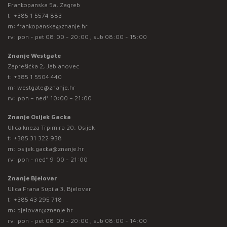
Frankopanska 5a, Zagreb
t:
+385 1 5574 883
m:
frankopanska@znanje.hr
rv: pon - pet 08:00 - 20:00 ; sub 08:00 - 15:00
Znanje Westgate
Zaprešićka 2, Jablanovec
t:
+385 1 5504 440
m:
westgate@znanje.hr
rv: pon – ned* 10:00 – 21:00
Znanje Osijek Gacka
Ulica kneza Trpimira 20, Osijek
t:
+385 31 322 938
m:
osijek.gacka@znanje.hr
rv: pon - ned* 9:00 - 21:00
Znanje Bjelovar
Ulica Frana Supila 3, Bjelovar
t:
+385 43 295 718
m:
bjelovar@znanje.hr
rv: pon - pet 08:00 - 20:00 ; sub 08:00 - 14:00