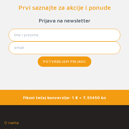
Prvi saznajte za akcije i ponude
Prijava na newsletter
POTVRĐUJEM PRIJAVU
Fiksni tečaj konverzije: 1 € = 7,53450 kn
O nama