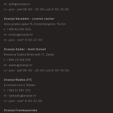
m:
split@znanje.hr
rv: pon - pet 08:00 - 20:00; sub 9:00-15:00
Znanje Varaždin - Lumini centar
Ulica grada Lipika 15, Donji Kneginec, Turčin
t:
+385 42 555 002
m:
lumini@znanje.hr
rv: pon - ned* 9:00-21:00
Znanje Zadar - Sveti Donat
Knezova Šubića Bribirskih 11, Zadar
t:
+385 23 254 518
m:
zadar@znanje.hr
rv: pon - pet 08:00 - 20:00; sub 8:00-14:00
Znanje Rijeka ZTC
Zvonimirova 3, Rijeka
t:
+385 51 581 370
m:
rijekaztc@znanje.hr
rv: pon - ned* 9:00-21:00
Znanje Frankopanska