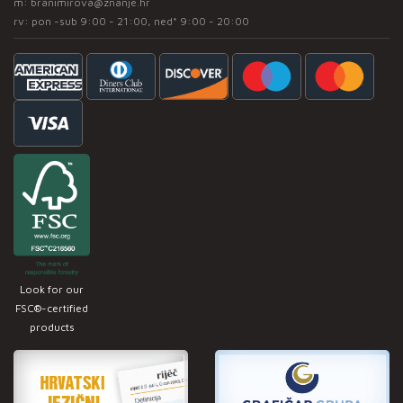
m:
branimirova@znanje.hr
rv: pon -sub 9:00 - 21:00, ned* 9:00 - 20:00
Look for our
FSC®-certified
products