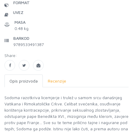
FORMAT
UVEZ
MASA
0.48 kg
BARKOD
9789533491387
Share:
Opis proizvoda
Recenzije
Sodoma razotkriva licemjerje i trulež u samom srcu današnjeg
Vatikana i Rimokatoličke Crkve. Celibat svećenika, osuđivanje
korištenja kontracepcije, prikrivanje seksualnog zlostavljanja,
odstupanje pape Benedikta XVI., mizoginija među klerom, zavjere
protiv pape Franje… Sve su te teme prilično tajne i nagurane pod
tepih; Sodoma ga podiže. Istinu nije lako čuti, a prema autoru ona