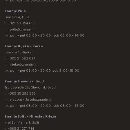
rv: pon-pet 08:00-20:00; sub 9:00-18:00
Znanje Pula
Giardini 4, Pula
t:
+385 52 354 650
m:
pula@znanje.hr
rv: pon - pet 08:00 - 20:00 ; sub 08:00 – 14:00
Znanje Rijeka - Korzo
Užarska 1, Rijeka
t:
+385 51 582 091
m:
rijeka@znanje.hr
rv: pon - pet 08:00 - 20:00; sub 9:00-15:00
Znanje Slavonski Brod
Trg pobjede 28, Slavonski Brod
t:
+385 35 295 258
m:
slavonski.brod@znanje.hr
rv: pon - pet 08:00 - 20:00 ; sub 08:00 – 14:00
Znanje Split - Miroslav Krleža
Kraj Sv. Marije 1, Split
t:
+385 21 271 714