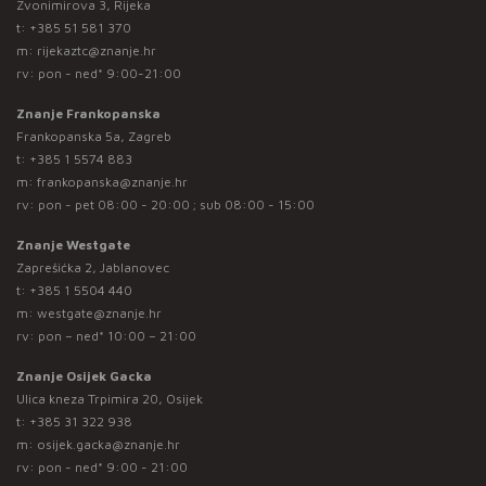
Zvonimirova 3, Rijeka
t:
+385 51 581 370
m:
rijekaztc@znanje.hr
rv: pon - ned* 9:00-21:00
Znanje Frankopanska
Frankopanska 5a, Zagreb
t:
+385 1 5574 883
m:
frankopanska@znanje.hr
rv: pon - pet 08:00 - 20:00 ; sub 08:00 - 15:00
Znanje Westgate
Zaprešićka 2, Jablanovec
t:
+385 1 5504 440
m:
westgate@znanje.hr
rv: pon – ned* 10:00 – 21:00
Znanje Osijek Gacka
Ulica kneza Trpimira 20, Osijek
t:
+385 31 322 938
m:
osijek.gacka@znanje.hr
rv: pon - ned* 9:00 - 21:00