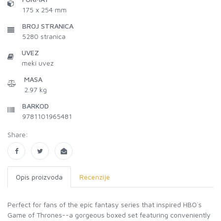
175 x 254 mm
BROJ STRANICA
5280
stranica
UVEZ
meki uvez
MASA
2.97 kg
BARKOD
9781101965481
Share:
Opis proizvoda
Recenzije
Perfect for fans of the epic fantasy series that inspired HBO`s
Game of Thrones--a gorgeous boxed set featuring conveniently