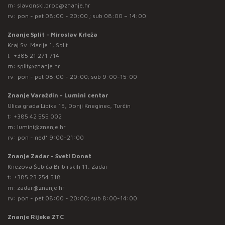
m:
slavonski.brod@znanje.hr
rv: pon - pet 08:00 - 20:00 ; sub 08:00 – 14:00
Znanje Split - Miroslav Krleža
Kraj Sv. Marije 1, Split
t:
+385 21 271 714
m:
split@znanje.hr
rv: pon - pet 08:00 - 20:00; sub 9:00-15:00
Znanje Varaždin - Lumini centar
Ulica grada Lipika 15, Donji Kneginec, Turčin
t:
+385 42 555 002
m:
lumini@znanje.hr
rv: pon - ned* 9:00-21:00
Znanje Zadar - Sveti Donat
Knezova Šubića Bribirskih 11, Zadar
t:
+385 23 254 518
m:
zadar@znanje.hr
rv: pon - pet 08:00 - 20:00; sub 8:00-14:00
Znanje Rijeka ZTC