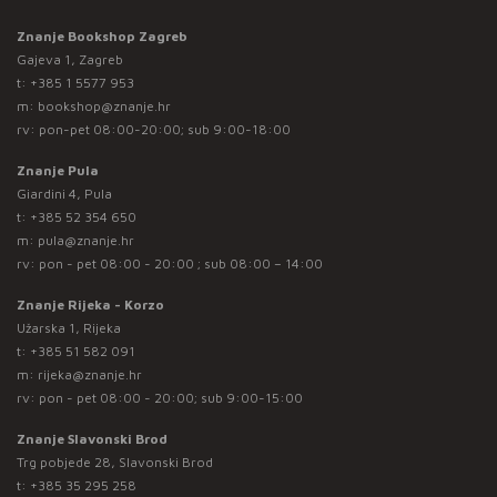
Znanje Bookshop Zagreb
Gajeva 1, Zagreb
t:
+385 1 5577 953
m:
bookshop@znanje.hr
rv: pon-pet 08:00-20:00; sub 9:00-18:00
Znanje Pula
Giardini 4, Pula
t:
+385 52 354 650
m:
pula@znanje.hr
rv: pon - pet 08:00 - 20:00 ; sub 08:00 – 14:00
Znanje Rijeka - Korzo
Užarska 1, Rijeka
t:
+385 51 582 091
m:
rijeka@znanje.hr
rv: pon - pet 08:00 - 20:00; sub 9:00-15:00
Znanje Slavonski Brod
Trg pobjede 28, Slavonski Brod
t:
+385 35 295 258