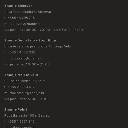
Znanje Bjelovar
Ulica Frana Supila 3, Bjelovar
t:
+385 43 295 718
m:
bjelovar@znanje.hr
rv: pon - pet 08:00 - 20:00 ; sub 08:00 - 14:00
Znanje Dugo Selo – Stop Shop
Ulica Hrvatskog preporoda 70, Dugo Selo
t:
+385 1 4838 025
m:
dugo.selo@znanje.hr
rv: pon - ned* 9:00 – 21:00
Znanje Mall of Split
Ul. Josipa Jovića 93, Split
t:
+385 21 280 017
m:
mallofsplit@znanje.hr
rv: pon - ned* 9:00 – 21:00
Znanje Point
Rudeška cesta 169a, Zagreb
t:
+385 1 3831 945
m:
point@znanje.hr