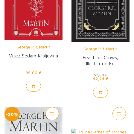
George R.R. Martin
George R.R. Martin
Vitez Sedam Kraljevina
Feast for Crows,
Illustrated Ed.
39,00 €
52,80 €
42,24 €
-20%