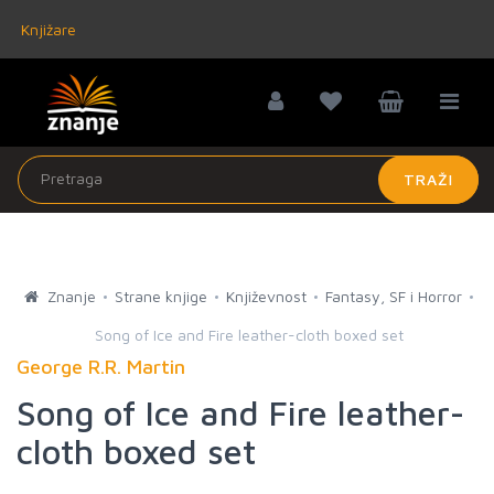
Knjižare
TRAŽI
Znanje
Strane knjige
Književnost
Fantasy, SF i Horror
Song of Ice and Fire leather-cloth boxed set
George R.R. Martin
Song of Ice and Fire leather-
cloth boxed set