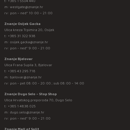
t:
+385 1 5504 440
m:
westgate@znanje.hr
rv: pon – ned* 10:00 – 21:00
Znanje Osijek Gacka
Ulica kneza Trpimira 20, Osijek
t:
+385 31 322 938
m:
osijek.gacka@znanje.hr
rv: pon - ned* 9:00 - 21:00
Znanje Bjelovar
Ulica Frana Supila 3, Bjelovar
t:
+385 43 295 718
m:
bjelovar@znanje.hr
rv: pon - pet 08:00 - 20:00 ; sub 08:00 - 14:00
Znanje Dugo Selo – Stop Shop
Ulica Hrvatskog preporoda 70, Dugo Selo
t:
+385 1 4838 025
m:
dugo.selo@znanje.hr
rv: pon - ned* 9:00 – 21:00
Znanje Mall of Split