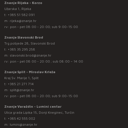
Znanje Rijeka - Korzo
Užarska 1, Rijeka
t:
+385 51 582 091
m:
rijeka@znanje.hr
rv: pon - pet 08:00 - 20:00; sub 9:00-15:00
Znanje Slavonski Brod
Trg pobjede 28, Slavonski Brod
t:
+385 35 295 258
m:
slavonski.brod@znanje.hr
rv: pon - pet 08:00 - 20:00 ; sub 08:00 – 14:00
Znanje Split - Miroslav Krleža
Kraj Sv. Marije 1, Split
t:
+385 21 271 714
m:
split@znanje.hr
rv: pon - pet 08:00 - 20:00; sub 9:00-15:00
Znanje Varaždin - Lumini centar
Ulica grada Lipika 15, Donji Kneginec, Turčin
t:
+385 42 555 002
m:
lumini@znanje.hr