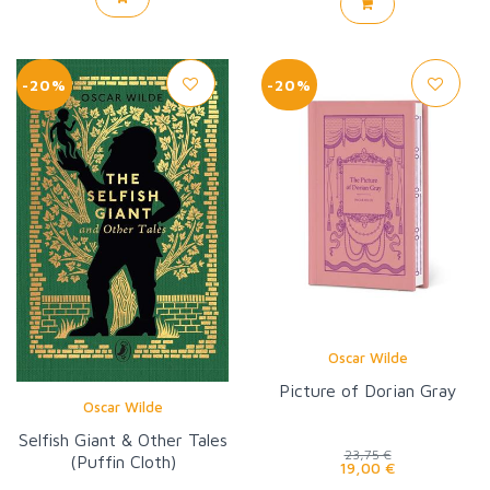
-20%
-20%
Oscar Wilde
Picture of Dorian Gray
Oscar Wilde
Selfish Giant & Other Tales
23,75 €
(Puffin Cloth)
19,00 €