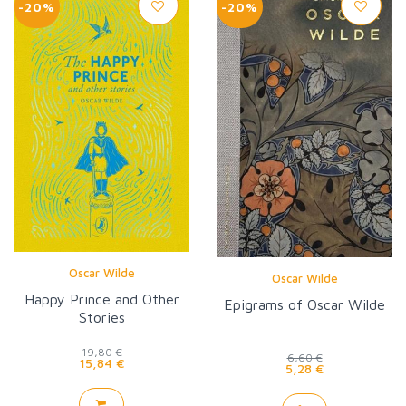
-20%
-20%
Oscar Wilde
Oscar Wilde
Happy Prince and Other
Epigrams of Oscar Wilde
Stories
19,80 €
6,60 €
15,84 €
5,28 €