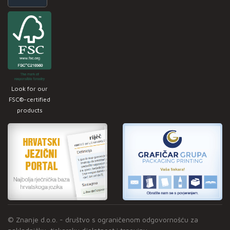
Look for our
FSC®-certified
products
© Znanje d.o.o. - društvo s ograničenom odgovornošću za