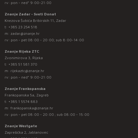
rv: pon - ned* 9:00-21:00
Znanje Zadar - Sveti Donat
Knezova Šubića Bribirskih 11, Zadar
t:
+385 23 254 518
m:
zadar@znanje.hr
rv: pon - pet 08:00 - 20:00; sub 8:00-14:00
Znanje Rijeka ZTC
Zvonimirova 3, Rijeka
t:
+385 51 581 370
m:
rijekaztc@znanje.hr
rv: pon - ned* 9:00-21:00
Znanje Frankopanska
Frankopanska 5a, Zagreb
t:
+385 1 5574 883
m:
frankopanska@znanje.hr
rv: pon - pet 08:00 - 20:00 ; sub 08:00 - 15:00
Znanje Westgate
Zaprešićka 2, Jablanovec