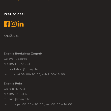
Pratite nas:
KNJIŽARE
Znanje Bookshop Zagreb
Gajeva 1, Zagreb
t:
+385 1 5577 953
m:
bookshop@znanje.hr
rv: pon-pet 08:00-20:00; sub 9:00-18:00
Znanje Pula
Giardini 4, Pula
t:
+385 52 354 650
m:
pula@znanje.hr
rv: pon - pet 08:00 - 20:00 ; sub 08:00 – 14:00