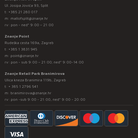
Ul. Josipa Jovića 93, Split
t:
+385 21 280 017
m:
mallofsplit@znanje.hr
rv: pon - ned* 9:00 – 21:00
Znanje Point
Rudeška cesta 169a, Zagreb
t:
+385 1 3831 945
m:
point@znanje.hr
rv: pon - sub 9:00 – 21:00; ned* 9:00-14:00
Znanje Retail Park Branimirova
Ulica kneza Branimira 119b, Zagreb
t:
+ 385 1 2796 541
m:
branimirova@znanje.hr
rv: pon -sub 9:00 - 21:00, ned* 9:00 - 20:00