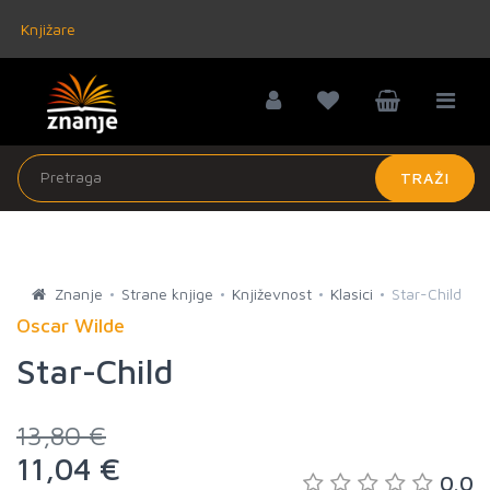
Knjižare
TRAŽI
Znanje
Strane knjige
Književnost
Klasici
Star-Child
Oscar Wilde
Star-Child
13,80 €
11,04 €
0.0