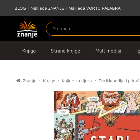
BLOG
|
Naklada ZNANJE
|
Naklada VORTO PALABRA
Knjige
Strane knjige
Multimedija
I
Znanje
Knjige
Knjige za djecu
Enciklopedije i priruč