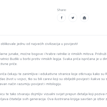
Share:
 oblikovale jednu od najvećih civilizacija u povijesti!
endarne junake, moćne bogove i hrabre ratnike iz rimskih mitova. Pridru
tnici Budiki u borbi protiv rimskih legija. Svaka priča ispričana je u
ktivne priče.
ča čekaju te zanimljive i edukativne stranice koje otkrivaju kako su Rim
dao život u vojsci, tko su bili carevi koji su obilježili povijest i kakve 
avan način razumiju povijest i mitologiju.
nicu te tako stvaraju dojmljiv vizualni svijet prepun detalja koji poziv
a čitatelje svih generacija. Ova ilustrirana knjiga savršen je izbor za 