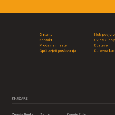
O nama
Klub povjere
Kontakt
Uvjeti kupnj
Prodajna mjesta
Dostava
Opći uvjeti poslovanja
Darovna kart
KNJIŽARE
Znanje Bookshop Zagreb
Znanje Pula