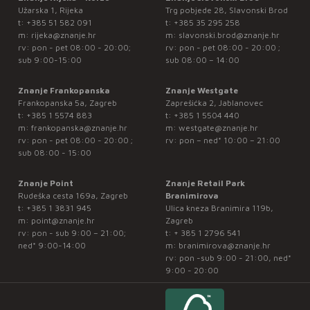
Užarska 1, Rijeka
Trg pobjede 28, Slavonski Brod
t:
+385 51 582 091
t:
+385 35 295 258
m:
rijeka@znanje.hr
m:
slavonski.brod@znanje.hr
rv: pon - pet 08:00 - 20:00;
rv: pon - pet 08:00 - 20:00 ;
sub 9:00-15:00
sub 08:00 – 14:00
Znanje Frankopanska
Znanje Westgate
Frankopanska 5a, Zagreb
Zaprešićka 2, Jablanovec
t:
+385 1 5574 883
t:
+385 1 5504 440
m:
frankopanska@znanje.hr
m:
westgate@znanje.hr
rv: pon - pet 08:00 - 20:00 ;
rv: pon – ned* 10:00 – 21:00
sub 08:00 - 15:00
Znanje Point
Znanje Retail Park
Rudeška cesta 169a, Zagreb
Branimirova
t:
+385 1 3831 945
Ulica kneza Branimira 119b,
m:
point@znanje.hr
Zagreb
rv: pon - sub 9:00 – 21:00;
t:
+ 385 1 2796 541
ned* 9:00-14:00
m:
branimirova@znanje.hr
rv: pon -sub 9:00 - 21:00, ned*
9:00 - 20:00