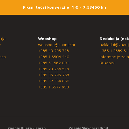
Fiksni tečaj konverzije: 1 € = 7,53450 kn
nja
Webshop
Redakcija (nak
e
webshop@znanje.hr
nakladni@znanj
+385 43 295 718
+385 1 3689 51
ica
+385 1 5504 440
Informacije za a
+385 51 582 091
Rukopisi
+385 23 254 518
+385 35 295 258
+385 52 354 650
+385 1 5577 953
Znanje Rijeka - Korzo
Znanje Slavonski Brod