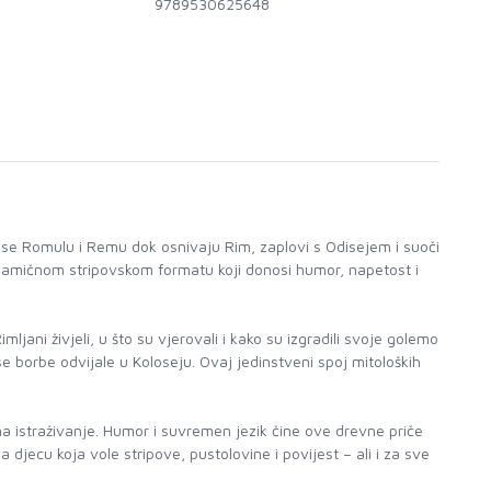
9789530625648
ži se Romulu i Remu dok osnivaju Rim, zaplovi s Odisejem i suoči
 dinamičnom stripovskom formatu koji donosi humor, napetost i
ljani živjeli, u što su vjerovali i kako su izgradili svoje golemo
su se borbe odvijale u Koloseju. Ovaj jedinstveni spoj mitoloških
a na istraživanje. Humor i suvremen jezik čine ove drevne priče
djecu koja vole stripove, pustolovine i povijest – ali i za sve