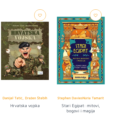
,
Danijel Tatić
Dražen Štebih
Stephen DaviesNúria Tamarit
Hrvatska vojska
Stari Egipat: mitovi,
bogovi i magija