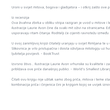
Uroni u svijet mitova, bogova i gladijatora – i otkrij zašto ove 
Iz recenzija
Ova živahna zbirka u obliku stripa razigran je uvod u mitove i
ilustracije Laurie Avon čine da svaki mit oživi na stranicama. E
usporavaju ritam čitanja. Roditelji će cijeniti ravnotežu izmeđ
U ovoj zanimljivoj knjizi čitatelji uranjaju u svijet Rimljana te
Slikovnica je vrlo pristupačna i doista oživljava mitologiju uz hum
ljubitelja povijesti. - BookTrust
Izvrsno štivo… Ilustracije Laurie Avon vrhunske su kvalitete i z
približava ove priče današnjoj publici. - World’s Smallest Librar
Čitati ovu knjigu nije užitak samo zbog priča, mitova i teme sta
kombinacija priča i činjenica čini je knjigom kojoj se uvijek iz