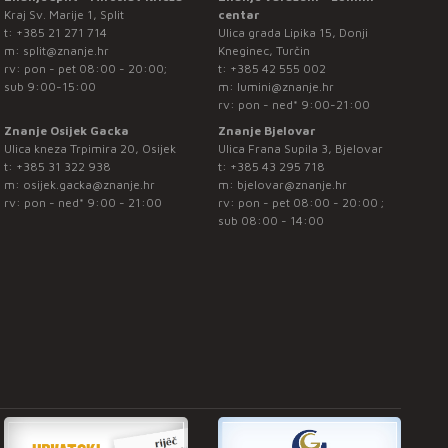
Kraj Sv. Marije 1, Split
centar
t:
+385 21 271 714
Ulica grada Lipika 15, Donji
m:
split@znanje.hr
Kneginec, Turčin
rv: pon - pet 08:00 - 20:00;
t:
+385 42 555 002
sub 9:00-15:00
m:
lumini@znanje.hr
rv: pon - ned* 9:00-21:00
Znanje Osijek Gacka
Znanje Bjelovar
Ulica kneza Trpimira 20, Osijek
Ulica Frana Supila 3, Bjelovar
t:
+385 31 322 938
t:
+385 43 295 718
m:
osijek.gacka@znanje.hr
m:
bjelovar@znanje.hr
rv: pon - ned* 9:00 - 21:00
rv: pon - pet 08:00 - 20:00 ;
sub 08:00 - 14:00