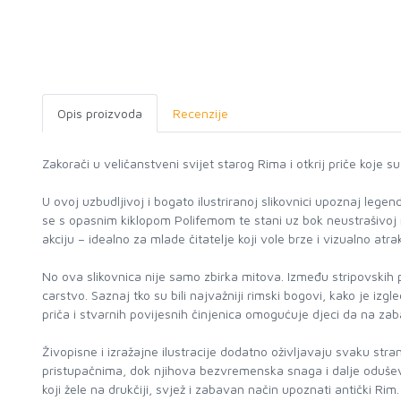
Opis proizvoda
Recenzije
Zakorači u veličanstveni svijet starog Rima i otkrij priče koje su
U ovoj uzbudljivoj i bogato ilustriranoj slikovnici upoznaj leg
se s opasnim kiklopom Polifemom te stani uz bok neustrašivoj ra
akciju – idealno za mlade čitatelje koji vole brze i vizualno atra
No ova slikovnica nije samo zbirka mitova. Između stripovskih pri
carstvo. Saznaj tko su bili najvažniji rimski bogovi, kako je izgle
priča i stvarnih povijesnih činjenica omogućuje djeci da na zab
Živopisne i izražajne ilustracije dodatno oživljavaju svaku stra
pristupačnima, dok njihova bezvremenska snaga i dalje oduševljav
koji žele na drukčiji, svjež i zabavan način upoznati antički Rim.