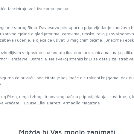
priče fasciniraju već tisućama godina!
 legende starog Rima. Daviesovo pristupačno pripovijedanje zadržava hum
dukativne cjeline o gladijatorima, carevima, rimskoj religiji i svakodn
u zabave i učenja, a djeca će uživati u magičnim bićima, junacima i ep
 u uzbudljivim stripovima i na bogato ilustriranim stranicama imaju prilik
or i izražajne ilustracije. Na svakoj stranici kriju se detalji za istraživa
asigurno će privući i one čitatelje koji inače nisu skloni knjigama, do
y
rog Rima, nego i zbog stripovskog načina pripovijedanja i ilustriranja, k
nova vraćate!- Louise Ellis-Barrett, Armadillo Magazine
Možda bi Vas moglo zanimati