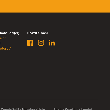
ladni odjel)
Pratite nas:
e.hr
1
utore /
Znanje Split - Miroslav Krleža
Znanje Varaždin - Lumini