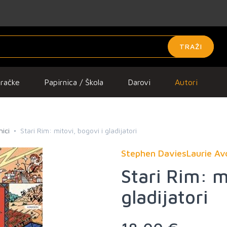
TRAŽI
gračke
Papirnica / Škola
Darovi
Autori
nici
Stari Rim: mitovi, bogovi i gladijatori
Stephen DaviesLaurie Av
Stari Rim: m
gladijatori