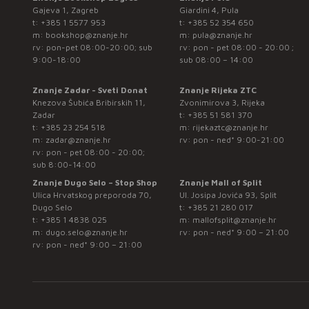
Gajeva 1, Zagreb
Giardini 4, Pula
t:
+385 1 5577 953
t:
+385 52 354 650
m:
bookshop@znanje.hr
m:
pula@znanje.hr
rv: pon-pet 08:00-20:00; sub
rv: pon - pet 08:00 - 20:00 ;
9:00-18:00
sub 08:00 – 14:00
Znanje Zadar - Sveti Donat
Znanje Rijeka ZTC
Knezova Šubića Bribirskih 11,
Zvonimirova 3, Rijeka
Zadar
t:
+385 51 581 370
t:
+385 23 254 518
m:
rijekaztc@znanje.hr
m:
zadar@znanje.hr
rv: pon - ned* 9:00-21:00
rv: pon - pet 08:00 - 20:00;
sub 8:00-14:00
Znanje Dugo Selo – Stop Shop
Znanje Mall of Split
Ulica Hrvatskog preporoda 70,
Ul. Josipa Jovića 93, Split
Dugo Selo
t:
+385 21 280 017
t:
+385 1 4838 025
m:
mallofsplit@znanje.hr
m:
dugo.selo@znanje.hr
rv: pon - ned* 9:00 – 21:00
rv: pon - ned* 9:00 – 21:00