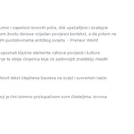
or i napetost izvornih priča, dok upečatljive i izražajne
evnom životu donose vrijedan povijesni kontekst, a da pritom ne
skim pustolovinama antičkog svijeta. - Preneur World
u upoznati ključne elemente njihove povijesti i kulture.
nje te obilje činjenica koje će zadovoljiti znatiželju mladih
k duhovit tekst Stephena Daviesa na svjež i suvremen način
oji je čini iznimno pristupačnom svim čitateljima. Izvrsna