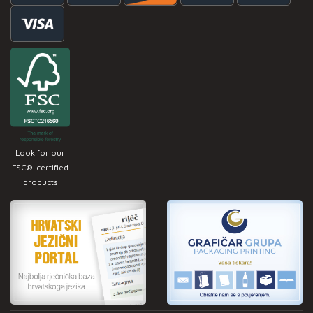
Look for our
FSC®-certified
products