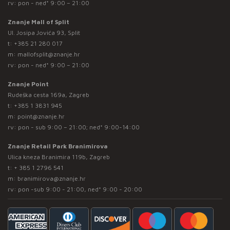
rv: pon - ned* 9:00 – 21:00
Znanje Mall of Split
Ul. Josipa Jovića 93, Split
t:
+385 21 280 017
m:
mallofsplit@znanje.hr
rv: pon - ned* 9:00 – 21:00
Znanje Point
Rudeška cesta 169a, Zagreb
t:
+385 1 3831 945
m:
point@znanje.hr
rv: pon - sub 9:00 – 21:00; ned* 9:00-14:00
Znanje Retail Park Branimirova
Ulica kneza Branimira 119b, Zagreb
t:
+ 385 1 2796 541
m:
branimirova@znanje.hr
rv: pon -sub 9:00 - 21:00, ned* 9:00 - 20:00