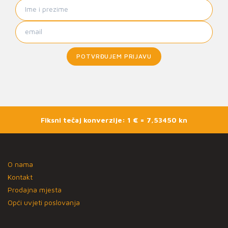
POTVRĐUJEM PRIJAVU
Fiksni tečaj konverzije: 1 € = 7,53450 kn
O nama
Kontakt
Prodajna mjesta
Opći uvjeti poslovanja