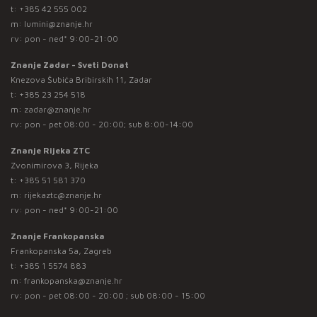
t:
+385 42 555 002
m:
lumini@znanje.hr
rv: pon - ned* 9:00-21:00
Znanje Zadar - Sveti Donat
Knezova Šubića Bribirskih 11, Zadar
t:
+385 23 254 518
m:
zadar@znanje.hr
rv: pon - pet 08:00 - 20:00; sub 8:00-14:00
Znanje Rijeka ZTC
Zvonimirova 3, Rijeka
t:
+385 51 581 370
m:
rijekaztc@znanje.hr
rv: pon - ned* 9:00-21:00
Znanje Frankopanska
Frankopanska 5a, Zagreb
t:
+385 1 5574 883
m:
frankopanska@znanje.hr
rv: pon - pet 08:00 - 20:00 ; sub 08:00 - 15:00