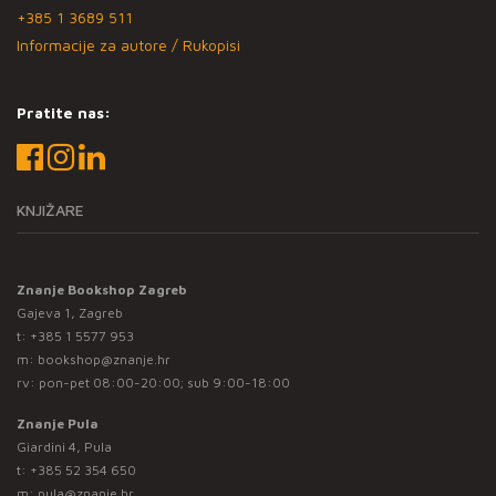
+385 1 3689 511
Informacije za autore / Rukopisi
Pratite nas:
KNJIŽARE
Znanje Bookshop Zagreb
Gajeva 1, Zagreb
t:
+385 1 5577 953
m:
bookshop@znanje.hr
rv: pon-pet 08:00-20:00; sub 9:00-18:00
Znanje Pula
Giardini 4, Pula
t:
+385 52 354 650
m:
pula@znanje.hr