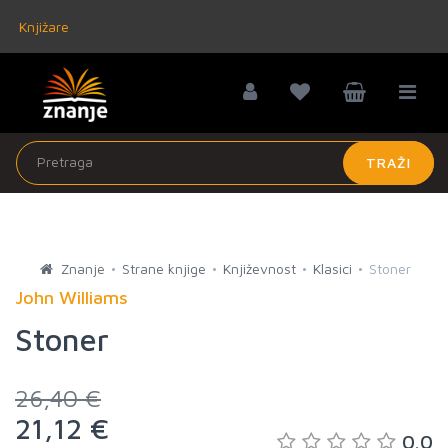
Knjižare
TRAŽI
Znanje
Strane knjige
Književnost
Klasici
Stoner
John Williams
Stoner
26,40 €
21,12 €
0.0