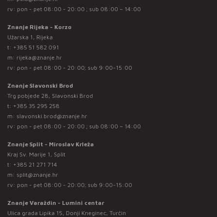
rv: pon - pet 08:00 - 20:00 ; sub 08:00 – 14:00
Znanje Rijeka - Korzo
Užarska 1, Rijeka
t:
+385 51 582 091
m:
rijeka@znanje.hr
rv: pon - pet 08:00 - 20:00; sub 9:00-15:00
Znanje Slavonski Brod
Trg pobjede 28, Slavonski Brod
t:
+385 35 295 258
m:
slavonski.brod@znanje.hr
rv: pon - pet 08:00 - 20:00 ; sub 08:00 – 14:00
Znanje Split - Miroslav Krleža
Kraj Sv. Marije 1, Split
t:
+385 21 271 714
m:
split@znanje.hr
rv: pon - pet 08:00 - 20:00; sub 9:00-15:00
Znanje Varaždin - Lumini centar
Ulica grada Lipika 15, Donji Kneginec, Turčin