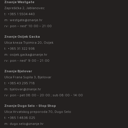
Znanje Westgate
Zaprešićka 2, Jablanovec
t:
+385 1 5504 440
m:
westgate@znanje.hr
rv: pon – ned* 10:00 – 21:00
Znanje Osijek Gacka
Ulica kneza Trpimira 20, Osijek
t:
+385 31 322 938
m:
osijek.gacka@znanje.hr
rv: pon - ned* 9:00 - 21:00
Znanje Bjelovar
Ulica Frana Supila 3, Bjelovar
t:
+385 43 295 718
m:
bjelovar@znanje.hr
rv: pon - pet 08:00 - 20:00 ; sub 08:00 - 14:00
Znanje Dugo Selo – Stop Shop
Ulica Hrvatskog preporoda 70, Dugo Selo
t:
+385 1 4838 025
m:
dugo.selo@znanje.hr