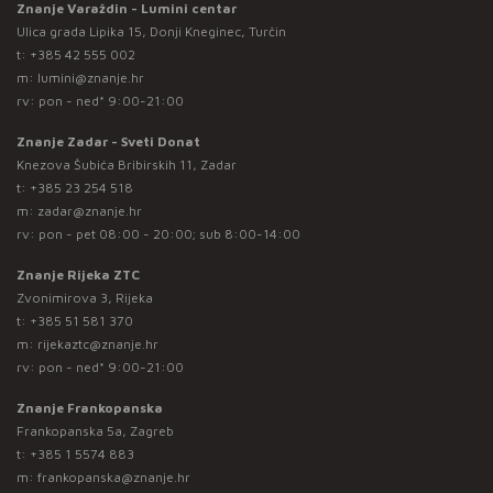
Znanje Varaždin - Lumini centar
Ulica grada Lipika 15, Donji Kneginec, Turčin
t:
+385 42 555 002
m:
lumini@znanje.hr
rv: pon - ned* 9:00-21:00
Znanje Zadar - Sveti Donat
Knezova Šubića Bribirskih 11, Zadar
t:
+385 23 254 518
m:
zadar@znanje.hr
rv: pon - pet 08:00 - 20:00; sub 8:00-14:00
Znanje Rijeka ZTC
Zvonimirova 3, Rijeka
t:
+385 51 581 370
m:
rijekaztc@znanje.hr
rv: pon - ned* 9:00-21:00
Znanje Frankopanska
Frankopanska 5a, Zagreb
t:
+385 1 5574 883
m:
frankopanska@znanje.hr