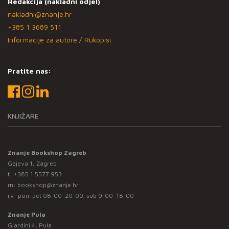
Redakcija (nakladni odjel)
nakladni@znanje.hr
+385 1 3689 511
Informacije za autore / Rukopisi
Pratite nas:
KNJIŽARE
Znanje Bookshop Zagreb
Gajeva 1, Zagreb
t:
+385 1 5577 953
m:
bookshop@znanje.hr
rv: pon-pet 08:00-20:00; sub 9:00-18:00
Znanje Pula
Giardini 4, Pula