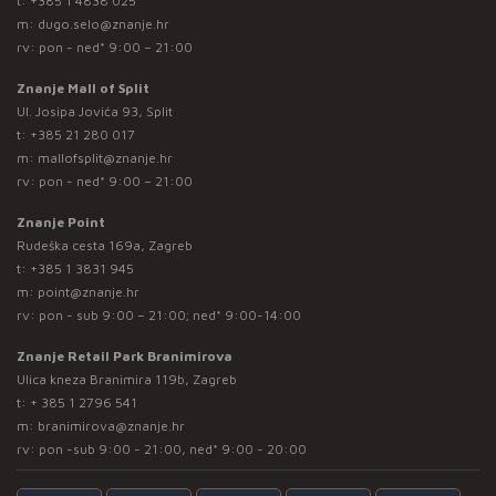
t:
+385 1 4838 025
m:
dugo.selo@znanje.hr
rv: pon - ned* 9:00 – 21:00
Znanje Mall of Split
Ul. Josipa Jovića 93, Split
t:
+385 21 280 017
m:
mallofsplit@znanje.hr
rv: pon - ned* 9:00 – 21:00
Znanje Point
Rudeška cesta 169a, Zagreb
t:
+385 1 3831 945
m:
point@znanje.hr
rv: pon - sub 9:00 – 21:00; ned* 9:00-14:00
Znanje Retail Park Branimirova
Ulica kneza Branimira 119b, Zagreb
t:
+ 385 1 2796 541
m:
branimirova@znanje.hr
rv: pon -sub 9:00 - 21:00, ned* 9:00 - 20:00