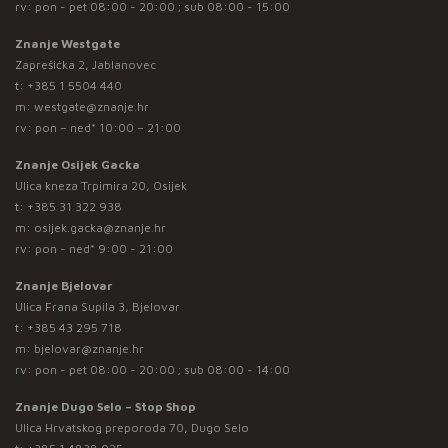
rv: pon - pet 08:00 - 20:00 ; sub 08:00 - 15:00
Znanje Westgate
Zaprešićka 2, Jablanovec
t:
+385 1 5504 440
m:
westgate@znanje.hr
rv: pon – ned* 10:00 – 21:00
Znanje Osijek Gacka
Ulica kneza Trpimira 20, Osijek
t:
+385 31 322 938
m:
osijek.gacka@znanje.hr
rv: pon - ned* 9:00 - 21:00
Znanje Bjelovar
Ulica Frana Supila 3, Bjelovar
t:
+385 43 295 718
m:
bjelovar@znanje.hr
rv: pon - pet 08:00 - 20:00 ; sub 08:00 - 14:00
Znanje Dugo Selo – Stop Shop
Ulica Hrvatskog preporoda 70, Dugo Selo