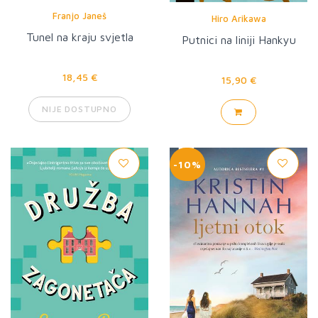
Franjo Janeš
Hiro Arikawa
Tunel na kraju svjetla
Putnici na liniji Hankyu
18,45 €
15,90 €
NIJE DOSTUPNO
-10%