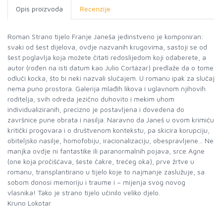
Opis proizvoda
Recenzije
Roman Strano tijelo Franje Janeša jedinstveno je komponiran:
svaki od šest dijelova, ovdje nazvanih krugovima, sastoji se od
šest poglavlja koja možete čitati redoslijedom koji odaberete, a
autor (rođen na isti datum kao Julio Cortázar) predlaže da o tome
odluči kocka, što bi neki nazvali slučajem. U romanu ipak za slučaj
nema puno prostora. Galerija mlađih likova i uglavnom njihovih
roditelja, svih odreda jezično duhovito i mekim uhom
individualiziranih, precizno je postavljena i dovedena do
završnice pune obrata i nasilja. Naravno da Janeš u ovom krimiću
kritički progovara i o društvenom kontekstu, pa skicira korupciju,
obiteljsko nasilje, homofobiju, iracionalizaciju, obespravljene... Ne
manjka ovdje ni fantastike ili paranormalnih pojava, srce Agne
(one koja pročišćava, šeste čakre, trećeg oka), prve žrtve u
romanu, transplantirano u tijelo koje to najmanje zaslužuje, sa
sobom donosi memoriju i traume i – mijenja svog novog
vlasnika! Tako je strano tijelo učinilo veliko djelo.
Kruno Lokotar