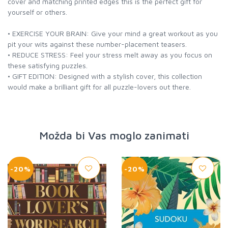
cover and matching printed edges this is the perfect gift for
yourself or others.
• EXERCISE YOUR BRAIN: Give your mind a great workout as you
pit your wits against these number-placement teasers.
• REDUCE STRESS: Feel your stress melt away as you focus on
these satisfying puzzles.
• GIFT EDITION: Designed with a stylish cover, this collection
would make a brilliant gift for all puzzle-lovers out there.
Možda bi Vas moglo zanimati
-20%
-20%