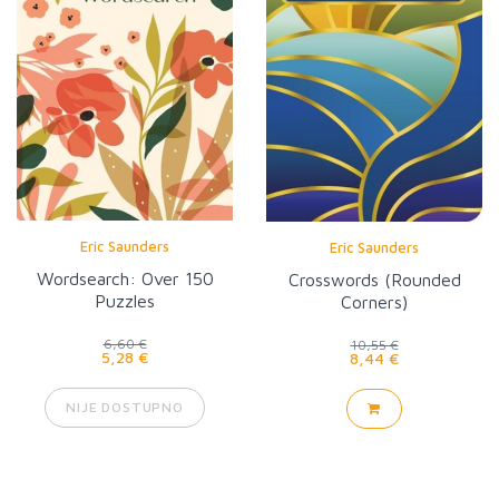
Eric Saunders
Eric Saunders
Wordsearch: Over 150
Crosswords (Rounded
Puzzles
Corners)
6,60 €
10,55 €
5,28 €
8,44 €
NIJE DOSTUPNO