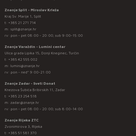
Znanje Split - Miroslav Krleža
Kraj Sv. Marije 1, Split
t:
+385 21 271 714
m:
split@znanje.hr
rv: pon - pet 08:00 - 20:00; sub 9:00-15:00
Znanje Varaždin - Lumini centar
Ulica grada Lipika 15, Donji Kneginec, Turčin
t:
+385 42 555 002
m:
lumini@znanje.hr
rv: pon - ned* 9:00-21:00
Znanje Zadar - Sveti Donat
Knezova Šubića Bribirskih 11, Zadar
t:
+385 23 254 518
m:
zadar@znanje.hr
rv: pon - pet 08:00 - 20:00; sub 8:00-14:00
Znanje Rijeka ZTC
Zvonimirova 3, Rijeka
t:
+385 51 581 370