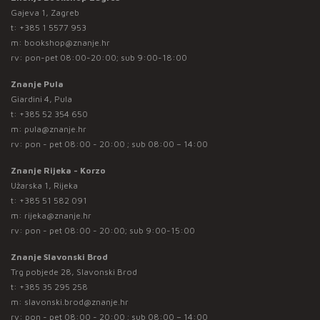
Gajeva 1, Zagreb
t:
+385 1 5577 953
m:
bookshop@znanje.hr
rv: pon-pet 08:00-20:00; sub 9:00-18:00
Znanje Pula
Giardini 4, Pula
t:
+385 52 354 650
m:
pula@znanje.hr
rv: pon - pet 08:00 - 20:00 ; sub 08:00 – 14:00
Znanje Rijeka - Korzo
Užarska 1, Rijeka
t:
+385 51 582 091
m:
rijeka@znanje.hr
rv: pon - pet 08:00 - 20:00; sub 9:00-15:00
Znanje Slavonski Brod
Trg pobjede 28, Slavonski Brod
t:
+385 35 295 258
m:
slavonski.brod@znanje.hr
rv: pon - pet 08:00 - 20:00 ; sub 08:00 – 14:00