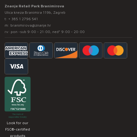
Znanje Retail Park Branimirova
Ulica kneza Branimira 119b, Zagreb
t:
+ 385 1 2796 541
m:
branimirova@znanje.hr
rv: pon -sub 9:00 - 21:00, ned* 9:00 - 20:00
Look for our
FSC®-certified
products