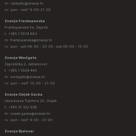
m:
rijekaztc@znanje.hr
rv: pon - ned* 9:00-21:00
Znanje Frankopanska
Frankopanska 5a, Zagreb
t:
+385 1 5574 883
m:
frankopanska@znanje.hr
rv: pon - pet 08:00 - 20:00 ; sub 08:00 - 15:00
Znanje Westgate
Zaprešićka 2, Jablanovec
t:
+385 1 5504 440
m:
westgate@znanje.hr
rv: pon – ned* 10:00 – 21:00
Znanje Osijek Gacka
Ulica kneza Trpimira 20, Osijek
t:
+385 31 322 938
m:
osijek.gacka@znanje.hr
rv: pon - ned* 9:00 - 21:00
Znanje Bjelovar