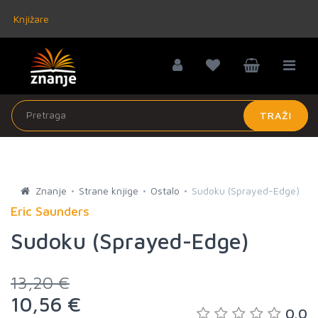
Knjižare
TRAŽI
Znanje
Strane knjige
Ostalo
Sudoku (Sprayed-Edge)
Eric Saunders
Sudoku (Sprayed-Edge)
13,20 €
10,56 €
0.0