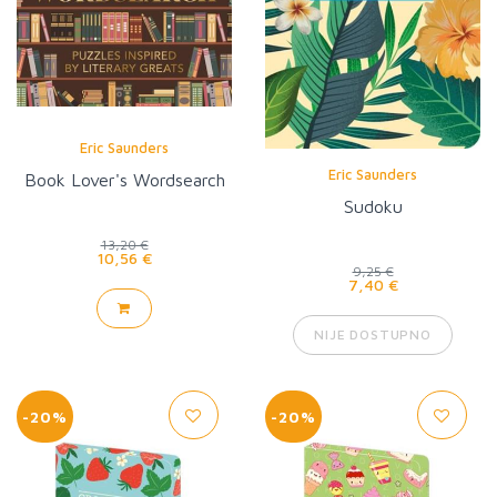
Eric Saunders
Eric Saunders
Book Lover's Wordsearch
Sudoku
13,20 €
10,56 €
9,25 €
7,40 €
NIJE DOSTUPNO
-20%
-20%