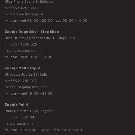
Ulica Frana Supila 3, Bjelovar
t:
+385 43 295 718
m:
bjelovar@znanje.hr
rv: pon - pet 08:00 - 20:00 ; sub 08:00 - 14:00
Znanje Dugo Selo – Stop Shop
Ulica Hrvatskog preporoda 70, Dugo Selo
t:
+385 1 4838 025
m:
dugo.selo@znanje.hr
rv: pon - ned* 9:00 – 21:00
Znanje Mall of Split
Ul. Josipa Jovića 93, Split
t:
+385 21 280 017
m:
mallofsplit@znanje.hr
rv: pon - ned* 9:00 – 21:00
Znanje Point
Rudeška cesta 169a, Zagreb
t:
+385 1 3831 945
m:
point@znanje.hr
rv: pon - sub 9:00 – 21:00; ned* 9:00-14:00