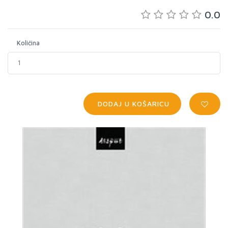
0.0
Količina
DODAJ U KOŠARICU