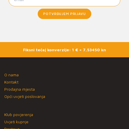
POTVRĐUJEM PRIJAVU
Fiksni tečaj konverzije: 1 € = 7,53450 kn
O nama
Kontakt
Prodajna mjesta
Opći uvjeti poslovanja
Klub povjerenja
Uvjeti kupnje
Dostava