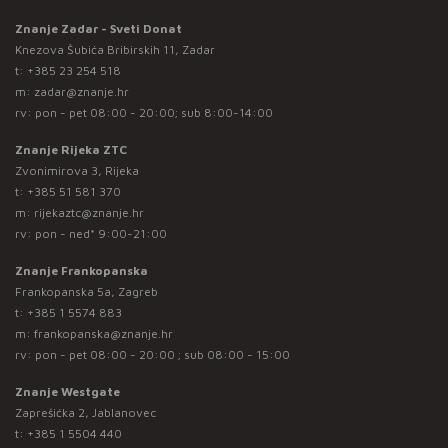
Znanje Zadar - Sveti Donat
Knezova Šubića Bribirskih 11, Zadar
t:
+385 23 254 518
m:
zadar@znanje.hr
rv: pon - pet 08:00 - 20:00; sub 8:00-14:00
Znanje Rijeka ZTC
Zvonimirova 3, Rijeka
t:
+385 51 581 370
m:
rijekaztc@znanje.hr
rv: pon - ned* 9:00-21:00
Znanje Frankopanska
Frankopanska 5a, Zagreb
t:
+385 1 5574 883
m:
frankopanska@znanje.hr
rv: pon - pet 08:00 - 20:00 ; sub 08:00 - 15:00
Znanje Westgate
Zaprešićka 2, Jablanovec
t:
+385 1 5504 440