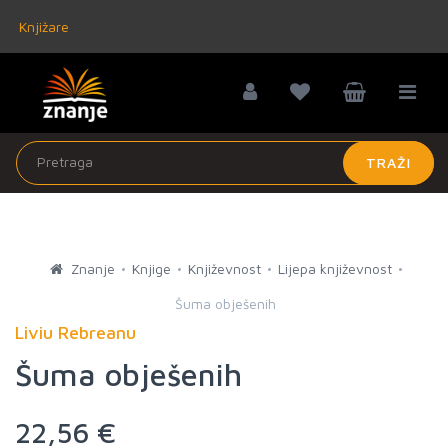
Knjižare
TRAŽI
Znanje
Knjige
Književnost
Lijepa književnost
Šuma obješenih
Liviu Rebreanu
Šuma obješenih
22,56 €