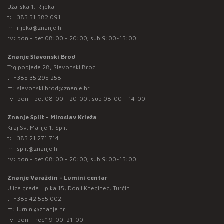
Užarska 1, Rijeka
t:
+385 51 582 091
m:
rijeka@znanje.hr
rv: pon - pet 08:00 - 20:00; sub 9:00-15:00
Znanje Slavonski Brod
Trg pobjede 28, Slavonski Brod
t:
+385 35 295 258
m:
slavonski.brod@znanje.hr
rv: pon - pet 08:00 - 20:00 ; sub 08:00 – 14:00
Znanje Split - Miroslav Krleža
Kraj Sv. Marije 1, Split
t:
+385 21 271 714
m:
split@znanje.hr
rv: pon - pet 08:00 - 20:00; sub 9:00-15:00
Znanje Varaždin - Lumini centar
Ulica grada Lipika 15, Donji Kneginec, Turčin
t:
+385 42 555 002
m:
lumini@znanje.hr
rv: pon - ned* 9:00-21:00