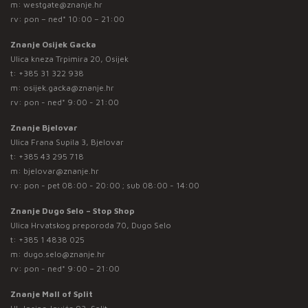
m:
westgate@znanje.hr
rv: pon – ned* 10:00 – 21:00
Znanje Osijek Gacka
Ulica kneza Trpimira 20, Osijek
t:
+385 31 322 938
m:
osijek.gacka@znanje.hr
rv: pon - ned* 9:00 - 21:00
Znanje Bjelovar
Ulica Frana Supila 3, Bjelovar
t:
+385 43 295 718
m:
bjelovar@znanje.hr
rv: pon - pet 08:00 - 20:00 ; sub 08:00 - 14:00
Znanje Dugo Selo – Stop Shop
Ulica Hrvatskog preporoda 70, Dugo Selo
t:
+385 1 4838 025
m:
dugo.selo@znanje.hr
rv: pon - ned* 9:00 – 21:00
Znanje Mall of Split