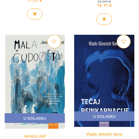
21,90 €
19,71 €
U DOLASKU
U DOLASKU
Vlado Simcich Vava
Jessica Lind