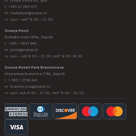
Ul. Josipa Jovića 93, Split
t:
+385 21 280 017
m:
mallofsplit@znanje.hr
rv: pon - ned* 9:00 – 21:00
Znanje Point
Rudeška cesta 169a, Zagreb
t:
+385 1 3831 945
m:
point@znanje.hr
rv: pon - sub 9:00 – 21:00; ned* 9:00-14:00
Znanje Retail Park Branimirova
Ulica kneza Branimira 119b, Zagreb
t:
+ 385 1 2796 541
m:
branimirova@znanje.hr
rv: pon -sub 9:00 - 21:00, ned* 9:00 - 20:00