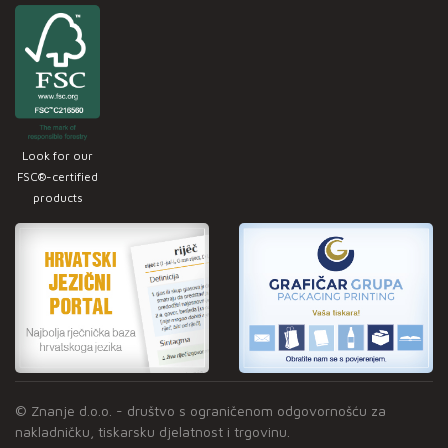
Look for our
FSC®-certified
products
© Znanje d.o.o. - društvo s ograničenom odgovornošću za
nakladničku, tiskarsku djelatnost i trgovinu.