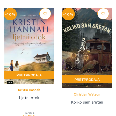
-10%
-10%
PRETPRODAJA
PRETPRODAJA
Kristin Hannah
Christian Watson
Ljetni otok
Koliko sam sretan
18,90 €
17,01 €