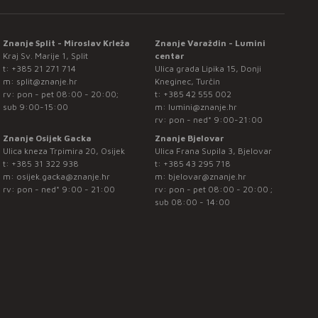
Znanje Split - Miroslav Krleža
Znanje Varaždin - Lumini
Kraj Sv. Marije 1, Split
centar
t:
+385 21 271 714
Ulica grada Lipika 15, Donji
m:
split@znanje.hr
Kneginec, Turčin
rv: pon - pet 08:00 - 20:00;
t:
+385 42 555 002
sub 9:00-15:00
m:
lumini@znanje.hr
rv: pon - ned* 9:00-21:00
Znanje Osijek Gacka
Znanje Bjelovar
Ulica kneza Trpimira 20, Osijek
Ulica Frana Supila 3, Bjelovar
t:
+385 31 322 938
t:
+385 43 295 718
m:
osijek.gacka@znanje.hr
m:
bjelovar@znanje.hr
rv: pon - ned* 9:00 - 21:00
rv: pon - pet 08:00 - 20:00 ;
sub 08:00 - 14:00