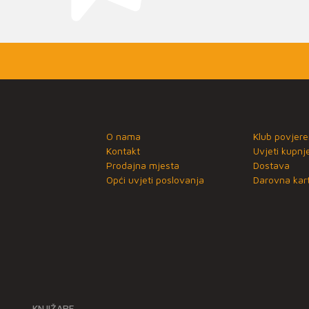
O nama
Klub povjere
Kontakt
Uvjeti kupnj
Prodajna mjesta
Dostava
Opći uvjeti poslovanja
Darovna kart
KNJIŽARE