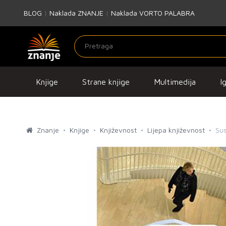
BLOG
|
Naklada ZNANJE
|
Naklada VORTO PALABRA
Knjige
Strane knjige
Multimedija
I
Znanje
Knjige
Književnost
Lijepa književnost
Sus