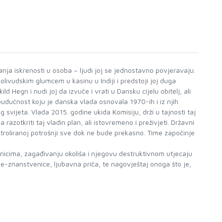
nja iskrenosti u osoba – ljudi joj se jednostavno povjeravaju.
olivudskim glumcem u kasinu u Indiji i predstoji joj duga
 Hegn i nudi joj da izvuče i vrati u Dansku cijelu obitelj, ali
udućnost koju je danska vlada osnovala 1970-ih i iz njih
vijeta. Vlada 2015. godine ukida Komisiju, drži u tajnosti taj
azotkriti taj vladin plan, ali istovremeno i preživjeti. Državni
ontroliranoj potrošnji sve dok ne bude prekasno. Time započinje
nicima, zagađivanju okoliša i njegovu destruktivnom utjecaju
ne-znanstvenice, ljubavna priča, te nagovještaj onoga što je,