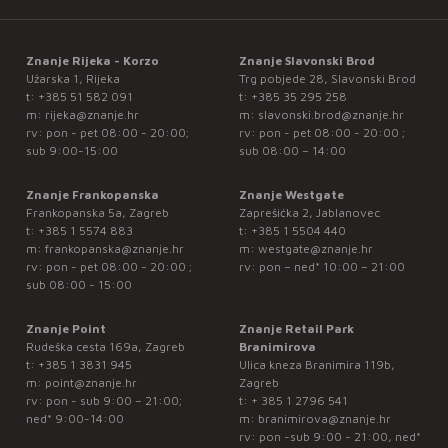
Znanje Rijeka - Korzo
Znanje Slavonski Brod
Užarska 1, Rijeka
Trg pobjede 28, Slavonski Brod
t:
+385 51 582 091
t:
+385 35 295 258
m:
rijeka@znanje.hr
m:
slavonski.brod@znanje.hr
rv: pon - pet 08:00 - 20:00;
rv: pon - pet 08:00 - 20:00 ;
sub 9:00-15:00
sub 08:00 – 14:00
Znanje Frankopanska
Znanje Westgate
Frankopanska 5a, Zagreb
Zaprešićka 2, Jablanovec
t:
+385 1 5574 883
t:
+385 1 5504 440
m:
frankopanska@znanje.hr
m:
westgate@znanje.hr
rv: pon - pet 08:00 - 20:00 ;
rv: pon – ned* 10:00 – 21:00
sub 08:00 - 15:00
Znanje Point
Znanje Retail Park
Rudeška cesta 169a, Zagreb
Branimirova
t:
+385 1 3831 945
Ulica kneza Branimira 119b,
m:
point@znanje.hr
Zagreb
rv: pon - sub 9:00 – 21:00;
t:
+ 385 1 2796 541
ned* 9:00-14:00
m:
branimirova@znanje.hr
rv: pon -sub 9:00 - 21:00, ned*