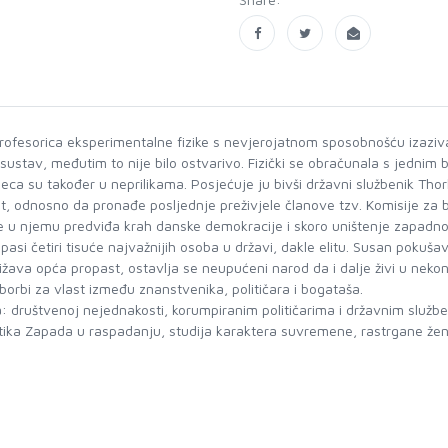
profesorica eksperimentalne fizike s nevjerojatnom sposobnošću izaziva
sustav, međutim to nije bilo ostvarivo. Fizički se obračunala s jednim b
a su također u neprilikama. Posjećuje ju bivši državni službenik Thorkild
, odnosno da pronađe posljednje preživjele članove tzv. Komisije za b
e u njemu predviđa krah danske demokracije i skoro uništenje zapadnog s
i četiri tisuće najvažnijih osoba u državi, dakle elitu. Susan pokušava r
ibližava opća propast, ostavlja se neupućeni narod da i dalje živi u nek
borbi za vlast između znanstvenika, političara i bogataša.
: društvenoj nejednakosti, korumpiranim političarima i državnim službe
ritika Zapada u raspadanju, studija karaktera suvremene, rastrgane že