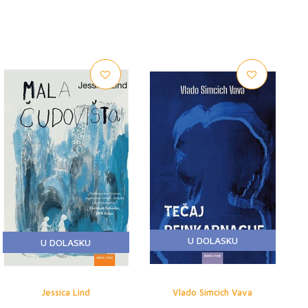
U DOLASKU
U DOLASKU
Jessica Lind
Vlado Simcich Vava