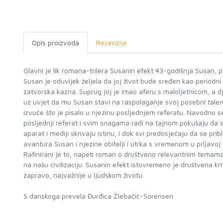
Opis proizvoda
Recenzije
Glavni je lik romana-trilera Susanin efekt 43-godišnja Susan, 
Susan je oduvijek željela da joj život bude sređen kao periodni 
zatvorska kazna. Suprug joj je imao aferu s maloljetnicom, a djec
uz uvjet da mu Susan stavi na raspolaganje svoj posebni talent
izvuče što je pisalo u njezinu posljednjem referatu. Navodno s
posljednji referat i svim snagama radi na tajnom pokušaju da spas
aparat i mediji skrivaju istinu, i dok svi predosjećaju da se pr
avantura Susan i njezine obitelji i utrka s vremenom u prljavoj 
Rafinirani je to, napeti roman o društveno relevantnim temama
na našu civilizaciju. Susanin efekt istovremeno je društvena k
zapravo, najvažnije u ljudskom životu.
S danskoga prevela Đurđica Žlebačić-Sorensen