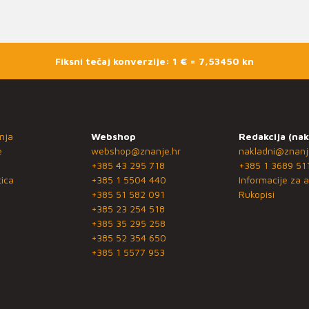
Fiksni tečaj konverzije: 1 € = 7,53450 kn
nja
Webshop
Redakcija (nak
e
webshop@znanje.hr
nakladni@znanj
+385 43 295 718
+385 1 3689 51
ica
+385 1 5504 440
Informacije za a
+385 51 582 091
Rukopisi
+385 23 254 518
+385 35 295 258
+385 52 354 650
+385 1 5577 953