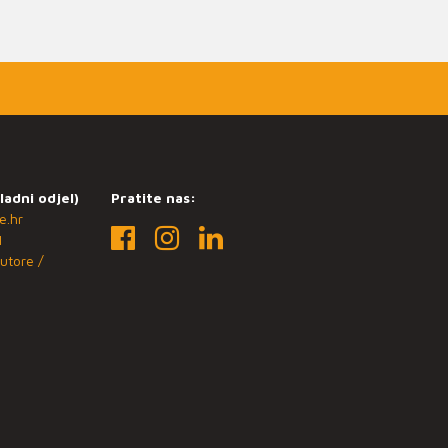
ladni odjel)
Pratite nas:
e.hr
1
utore /