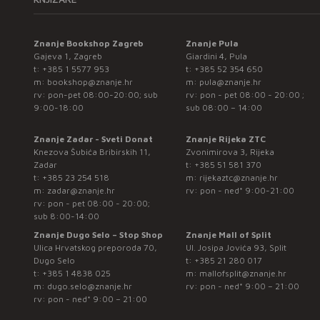
Znanje Bookshop Zagreb
Znanje Pula
Gajeva 1, Zagreb
Giardini 4, Pula
t:
+385 1 5577 953
t:
+385 52 354 650
m:
bookshop@znanje.hr
m:
pula@znanje.hr
rv: pon-pet 08:00-20:00; sub
rv: pon - pet 08:00 - 20:00 ;
9:00-18:00
sub 08:00 – 14:00
Znanje Zadar - Sveti Donat
Znanje Rijeka ZTC
Knezova Šubića Bribirskih 11,
Zvonimirova 3, Rijeka
Zadar
t:
+385 51 581 370
t:
+385 23 254 518
m:
rijekaztc@znanje.hr
m:
zadar@znanje.hr
rv: pon - ned* 9:00-21:00
rv: pon - pet 08:00 - 20:00;
sub 8:00-14:00
Znanje Dugo Selo – Stop Shop
Znanje Mall of Split
Ulica Hrvatskog preporoda 70,
Ul. Josipa Jovića 93, Split
Dugo Selo
t:
+385 21 280 017
t:
+385 1 4838 025
m:
mallofsplit@znanje.hr
m:
dugo.selo@znanje.hr
rv: pon - ned* 9:00 – 21:00
rv: pon - ned* 9:00 – 21:00