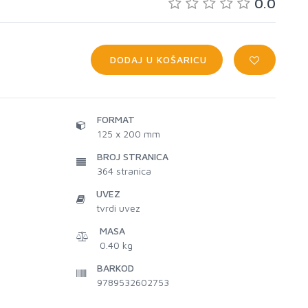
0.0
DODAJ U KOŠARICU
FORMAT
125 x 200 mm
BROJ STRANICA
364
stranica
UVEZ
tvrdi uvez
MASA
0.40 kg
BARKOD
9789532602753