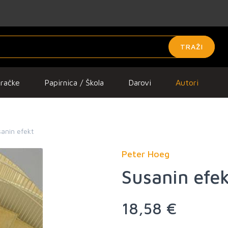
TRAŽI
gračke
Papirnica / Škola
Darovi
Autori
anin efekt
Peter Hoeg
Susanin efe
18,58 €