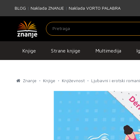
BLOG
|
Naklada ZNANJE
|
Naklada VORTO PALABRA
Knjige
Strane knjige
Multimedija
I
Znanje
Knjige
Književnost
Ljubavni i erotski romani