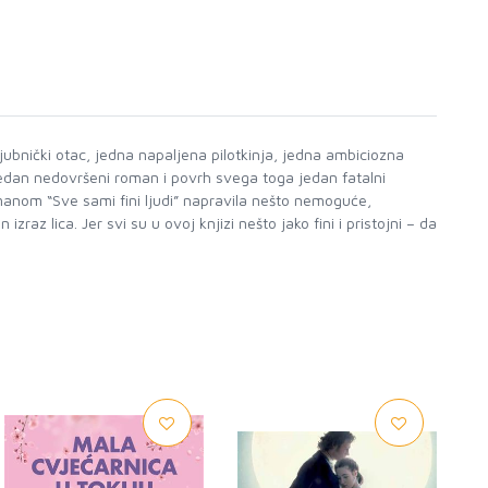
ubnički otac, jedna napaljena pilotkinja, jedna ambiciozna
, jedan nedovršeni roman i povrh svega toga jedan fatalni
manom “Sve sami fini ljudi” napravila nešto nemoguće,
az lica. Jer svi su u ovoj knjizi nešto jako fini i pristojni – da