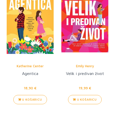
Katherine Center
Emily Henry
Agentica
Velik i predivan život
18,90 €
19,99 €
U KOŠARICU
U KOŠARICU