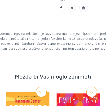
dentica, njezina tek-što-nije razvedena mama, njezin ljubomorni prelj
ela biti nešto više i k tome, jedan fakultet koji traži pisca-predavača
, opako istinit i čaroban ljubavni osmerokut? Marcy Dermansky je s ro
smijala sve naše društvene konvencije i pri tom zadržala totalno nevin izr
Možda bi Vas moglo zanimati