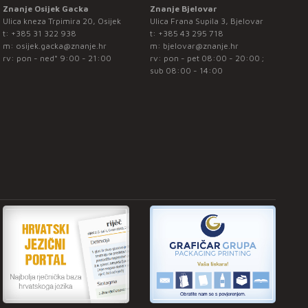
Znanje Osijek Gacka
Znanje Bjelovar
Ulica kneza Trpimira 20, Osijek
Ulica Frana Supila 3, Bjelovar
t:
+385 31 322 938
t:
+385 43 295 718
m:
osijek.gacka@znanje.hr
m:
bjelovar@znanje.hr
rv: pon - ned* 9:00 - 21:00
rv: pon - pet 08:00 - 20:00 ;
sub 08:00 - 14:00