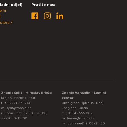
ladni odjel)
Pratite nas:
e.hr
1
utore /
Znanje Split - Miroslav Krleža
Znanje Varaždin - Lumini
Kraj Sv. Marije 1, Split
centar
t:
+385 21 271 714
Ulica grada Lipika 15, Donji
m:
split@znanje.hr
Kneginec, Turčin
rv: pon - pet 08:00 - 20:00;
t:
+385 42 555 002
sub 9:00-15:00
m:
lumini@znanje.hr
rv: pon - ned* 9:00-21:00