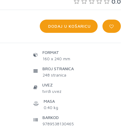
0.0
DODAJ U KOŠARICU
FORMAT
160 x 240 mm
BROJ STRANICA
248
stranica
UVEZ
tvrdi uvez
MASA
0.40 kg
BARKOD
9789538130465