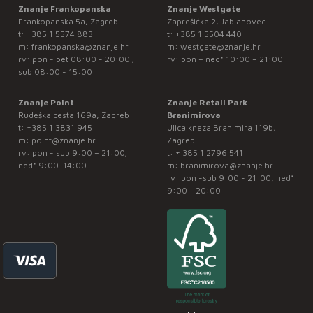
Znanje Frankopanska
Znanje Westgate
Frankopanska 5a, Zagreb
Zaprešićka 2, Jablanovec
t:
+385 1 5574 883
t:
+385 1 5504 440
m:
frankopanska@znanje.hr
m:
westgate@znanje.hr
rv: pon - pet 08:00 - 20:00 ;
rv: pon – ned* 10:00 – 21:00
sub 08:00 - 15:00
Znanje Point
Znanje Retail Park
Rudeška cesta 169a, Zagreb
Branimirova
t:
+385 1 3831 945
Ulica kneza Branimira 119b,
m:
point@znanje.hr
Zagreb
rv: pon - sub 9:00 – 21:00;
t:
+ 385 1 2796 541
ned* 9:00-14:00
m:
branimirova@znanje.hr
rv: pon -sub 9:00 - 21:00, ned*
9:00 - 20:00