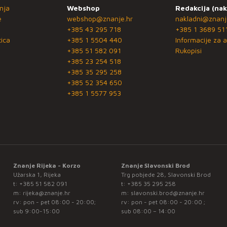
nja
Webshop
Redakcija (nak
e
webshop@znanje.hr
nakladni@znanj
+385 43 295 718
+385 1 3689 51
ica
+385 1 5504 440
Informacije za a
+385 51 582 091
Rukopisi
+385 23 254 518
+385 35 295 258
+385 52 354 650
+385 1 5577 953
Znanje Rijeka - Korzo
Znanje Slavonski Brod
Užarska 1, Rijeka
Trg pobjede 28, Slavonski Brod
t:
+385 51 582 091
t:
+385 35 295 258
m:
rijeka@znanje.hr
m:
slavonski.brod@znanje.hr
rv: pon - pet 08:00 - 20:00;
rv: pon - pet 08:00 - 20:00 ;
sub 9:00-15:00
sub 08:00 – 14:00