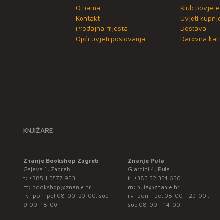
O nama
Klub povjere
Kontakt
Uvjeti kupnj
Prodajna mjesta
Dostava
Opći uvjeti poslovanja
Darovna kart
KNJIŽARE
Znanje Bookshop Zagreb
Znanje Pula
Gajeva 1, Zagreb
Giardini 4, Pula
t:
+385 1 5577 953
t:
+385 52 354 650
m:
bookshop@znanje.hr
m:
pula@znanje.hr
rv: pon-pet 08:00-20:00; sub
rv: pon - pet 08:00 - 20:00 ;
9:00-18:00
sub 08:00 – 14:00