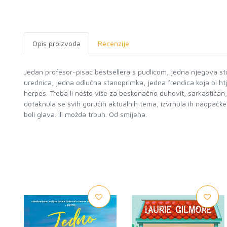
Opis proizvoda
Recenzije
Jedan profesor-pisac bestsellera s pudlicom, jedna njegova stu
urednica, jedna odlučna stanoprimka, jedna frendica koja bi htj
herpes. Treba li nešto više za beskonačno duhovit, sarkastičan
dotaknula se svih gorućih aktualnih tema, izvrnula ih naopačke, i
boli glava. Ili možda trbuh. Od smijeha.