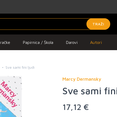
TRAŽI
gračke
Papirnica / Škola
Darovi
Autori
Sve sami fini ljudi
Marcy Dermansky
Sve sami fini
17,12 €