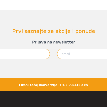
Prvi saznajte za akcije i ponude
Prijava na newsletter
Fiksni tečaj konverzije: 1 € = 7,53450 kn