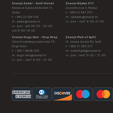
Znanje Zadar - Sveti Donat
Znanje Rijeka ZTC
Knezova Šubića Bribirskih 11,
Zvonimirova 3, Rijeka
Zadar
t:
+385 51 581 370
t:
+385 23 254 518
m:
rijekaztc@znanje.hr
m:
zadar@znanje.hr
rv: pon - ned* 9:00-21:00
rv: pon - pet 08:00 - 20:00;
sub 8:00-14:00
Znanje Dugo Selo – Stop Shop
Znanje Mall of Split
Ulica Hrvatskog preporoda 70,
Ul. Josipa Jovića 93, Split
Dugo Selo
t:
+385 21 280 017
t:
+385 1 4838 025
m:
mallofsplit@znanje.hr
m:
dugo.selo@znanje.hr
rv: pon - ned* 9:00 – 21:00
rv: pon - ned* 9:00 – 21:00