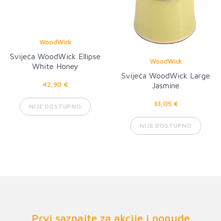
WoodWick
Svijeća WoodWick Ellipse
WoodWick
White Honey
Svijeća WoodWick Large
42,90 €
Jasmine
33,05 €
NIJE DOSTUPNO
NIJE DOSTUPNO
Prvi saznajte za akcije i ponude