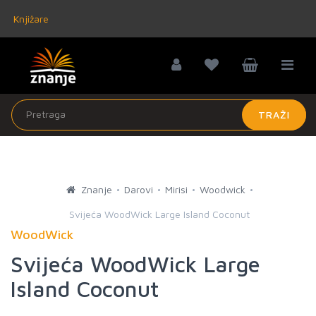
Knjižare
TRAŽI
Znanje
Darovi
Mirisi
Woodwick
Svijeća WoodWick Large Island Coconut
WoodWick
Svijeća WoodWick Large
Island Coconut