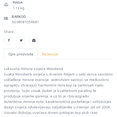
MASA
1.13 kg
BARKOD
5038581054681
Share:
Opis proizvoda
Recenzije
Luksuzna mirisna svijeća Woodwick
Svaka Woodwick svijeća s drvenim fitiljem u sebi skriva savršeno
usklađene mirisne esencije. Jedinstveni sastojci se međusobno
isprepliću stvarajući harmonični miris koji će zamirisati cijelu
prostoriju. Sojin vosak dodan je kvalitetnom parafinu te
produljuje vrijeme gorenja, a uz to je i biorazgradiv.
Autentične mirisne note, karakteristično pucketanje i sofisticirani
dizajn svijeća oduševljavaju zaljubljenike u interijer još od 2006.
Vizualni doživljaj uvećava drveni poklopac koji služi i kao