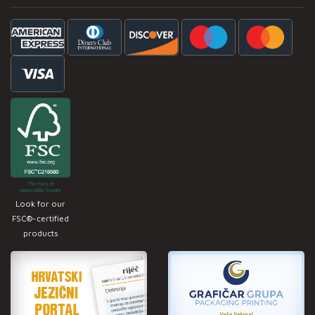
Look for our
FSC®-certified
products