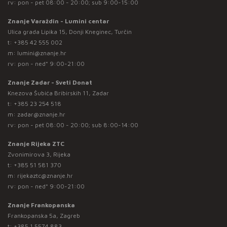
rv: pon - pet 08:00 - 20:00; sub 9:00-15:00
Znanje Varaždin - Lumini centar
Ulica grada Lipika 15, Donji Kneginec, Turčin
t:
+385 42 555 002
m:
lumini@znanje.hr
rv: pon - ned* 9:00-21:00
Znanje Zadar - Sveti Donat
Knezova Šubića Bribirskih 11, Zadar
t:
+385 23 254 518
m:
zadar@znanje.hr
rv: pon - pet 08:00 - 20:00; sub 8:00-14:00
Znanje Rijeka ZTC
Zvonimirova 3, Rijeka
t:
+385 51 581 370
m:
rijekaztc@znanje.hr
rv: pon - ned* 9:00-21:00
Znanje Frankopanska
Frankopanska 5a, Zagreb
t:
+385 1 5574 883