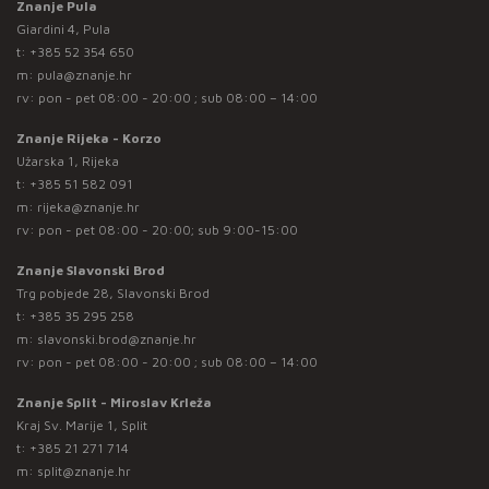
Znanje Pula
Giardini 4, Pula
t:
+385 52 354 650
m:
pula@znanje.hr
rv: pon - pet 08:00 - 20:00 ; sub 08:00 – 14:00
Znanje Rijeka - Korzo
Užarska 1, Rijeka
t:
+385 51 582 091
m:
rijeka@znanje.hr
rv: pon - pet 08:00 - 20:00; sub 9:00-15:00
Znanje Slavonski Brod
Trg pobjede 28, Slavonski Brod
t:
+385 35 295 258
m:
slavonski.brod@znanje.hr
rv: pon - pet 08:00 - 20:00 ; sub 08:00 – 14:00
Znanje Split - Miroslav Krleža
Kraj Sv. Marije 1, Split
t:
+385 21 271 714
m:
split@znanje.hr