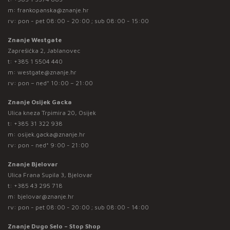
m:
frankopanska@znanje.hr
rv: pon - pet 08:00 - 20:00 ; sub 08:00 - 15:00
Znanje Westgate
Zaprešićka 2, Jablanovec
t:
+385 1 5504 440
m:
westgate@znanje.hr
rv: pon – ned* 10:00 – 21:00
Znanje Osijek Gacka
Ulica kneza Trpimira 20, Osijek
t:
+385 31 322 938
m:
osijek.gacka@znanje.hr
rv: pon - ned* 9:00 - 21:00
Znanje Bjelovar
Ulica Frana Supila 3, Bjelovar
t:
+385 43 295 718
m:
bjelovar@znanje.hr
rv: pon - pet 08:00 - 20:00 ; sub 08:00 - 14:00
Znanje Dugo Selo – Stop Shop