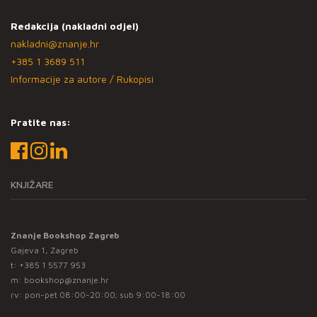
Redakcija (nakladni odjel)
nakladni@znanje.hr
+385 1 3689 511
Informacije za autore / Rukopisi
Pratite nas:
KNJIŽARE
Znanje Bookshop Zagreb
Gajeva 1, Zagreb
t:
+385 1 5577 953
m:
bookshop@znanje.hr
rv: pon-pet 08:00-20:00; sub 9:00-18:00