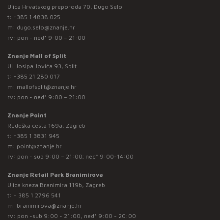
Ulica Hrvatskog preporoda 70, Dugo Selo
t:
+385 1 4838 025
m:
dugo.selo@znanje.hr
rv: pon - ned* 9:00 – 21:00
Znanje Mall of Split
Ul. Josipa Jovića 93, Split
t:
+385 21 280 017
m:
mallofsplit@znanje.hr
rv: pon - ned* 9:00 – 21:00
Znanje Point
Rudeška cesta 169a, Zagreb
t:
+385 1 3831 945
m:
point@znanje.hr
rv: pon - sub 9:00 – 21:00; ned* 9:00-14:00
Znanje Retail Park Branimirova
Ulica kneza Branimira 119b, Zagreb
t:
+ 385 1 2796 541
m:
branimirova@znanje.hr
rv: pon -sub 9:00 - 21:00, ned* 9:00 - 20:00