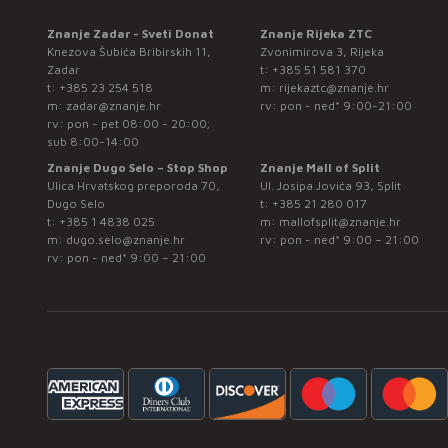
Znanje Zadar - Sveti Donat
Znanje Rijeka ZTC
Knezova Šubića Bribirskih 11,
Zvonimirova 3, Rijeka
Zadar
t:
+385 51 581 370
t:
+385 23 254 518
m:
rijekaztc@znanje.hr
m:
zadar@znanje.hr
rv: pon - ned* 9:00-21:00
rv: pon - pet 08:00 - 20:00;
sub 8:00-14:00
Znanje Dugo Selo – Stop Shop
Znanje Mall of Split
Ulica Hrvatskog preporoda 70,
Ul. Josipa Jovića 93, Split
Dugo Selo
t:
+385 21 280 017
t:
+385 1 4838 025
m:
mallofsplit@znanje.hr
m:
dugo.selo@znanje.hr
rv: pon - ned* 9:00 – 21:00
rv: pon - ned* 9:00 – 21:00