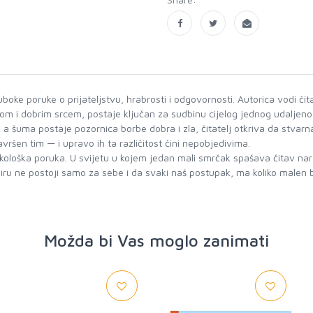
oke poruke o prijateljstvu, hrabrosti i odgovornosti. Autorica vodi čitat
jom i dobrim srcem, postaje ključan za sudbinu cijelog jednog udaljeno
 a šuma postaje pozornica borbe dobra i zla, čitatelj otkriva da stvar
avršen tim — i upravo ih ta različitost čini nepobjedivima.
 ekološka poruka. U svijetu u kojem jedan mali smrčak spašava čitav nar
iru ne postoji samo za sebe i da svaki naš postupak, ma koliko malen bi
Možda bi Vas moglo zanimati