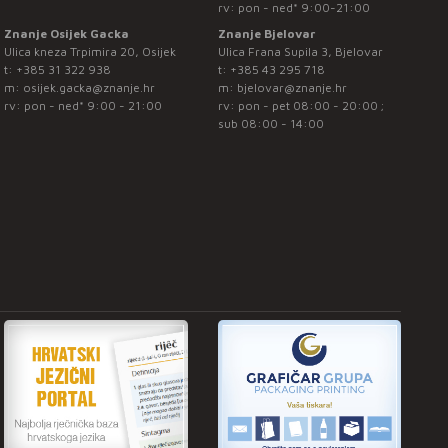
rv: pon - ned* 9:00-21:00
Znanje Osijek Gacka
Znanje Bjelovar
Ulica kneza Trpimira 20, Osijek
Ulica Frana Supila 3, Bjelovar
t:
+385 31 322 938
t:
+385 43 295 718
m:
osijek.gacka@znanje.hr
m:
bjelovar@znanje.hr
rv: pon - ned* 9:00 - 21:00
rv: pon - pet 08:00 - 20:00 ;
sub 08:00 - 14:00