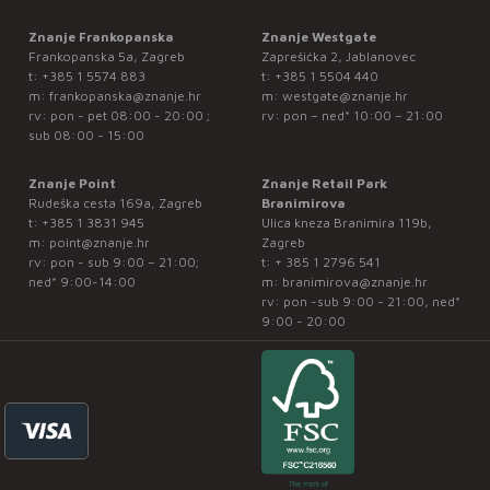
Znanje Frankopanska
Znanje Westgate
Frankopanska 5a, Zagreb
Zaprešićka 2, Jablanovec
t:
+385 1 5574 883
t:
+385 1 5504 440
m:
frankopanska@znanje.hr
m:
westgate@znanje.hr
rv: pon - pet 08:00 - 20:00 ;
rv: pon – ned* 10:00 – 21:00
sub 08:00 - 15:00
Znanje Point
Znanje Retail Park
Rudeška cesta 169a, Zagreb
Branimirova
t:
+385 1 3831 945
Ulica kneza Branimira 119b,
m:
point@znanje.hr
Zagreb
rv: pon - sub 9:00 – 21:00;
t:
+ 385 1 2796 541
ned* 9:00-14:00
m:
branimirova@znanje.hr
rv: pon -sub 9:00 - 21:00, ned*
9:00 - 20:00