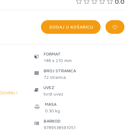
0.0
DODAJ U KOŠARICU
FORMAT
148 x 210 mm
BROJ STRANICA
72
stranica
UVEZ
GOVINU I
tvrdi uvez
MASA
0.30 kg
BARKOD
9789538591051