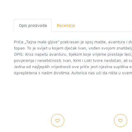
Opis proizvoda
Recenzije
Priča „Tajna male gljive“ prekrasan je spoj mašte, avanture i dub
topao. To je svijet u kojem dječak Ivan, vođen svojom znatižel
OPIS: Kroz napetu avanturu, tijekom koje vrijeme prestaje teći,
povjerenja i nesebičnosti. Ivan, Kimi i Loki tvore neobičan, ali s
Jedna od najljepših vrijednosti ove priče jest njezina suptilna
isprepletena s našim životima. Autorica nas uči da ništa u svem