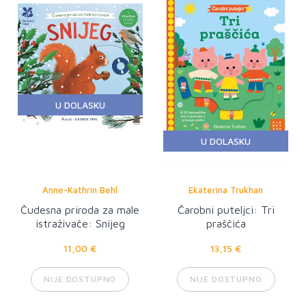
U DOLASKU
U DOLASKU
Anne-Kathrin Behl
Ekaterina Trukhan
Čudesna priroda za male
Čarobni puteljci: Tri
istraživače: Snijeg
praščića
11,00 €
13,15 €
NIJE DOSTUPNO
NIJE DOSTUPNO