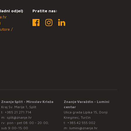
ladni odjel)
Pratite nas:
e.hr
1
utore /
Znanje Split - Miroslav Krleža
Znanje Varaždin - Lumini
Kraj Sv. Marije 1, Split
centar
t:
+385 21 271 714
Ulica grada Lipika 15, Donji
m:
split@znanje.hr
Kneginec, Turčin
rv: pon - pet 08:00 - 20:00;
t:
+385 42 555 002
sub 9:00-15:00
m:
lumini@znanje.hr