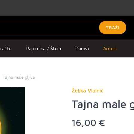
TRAŽI
gračke
Papirnica / Škola
Darovi
Autori
Tajna male gljive
Željka Vlainić
Tajna male g
16,00 €