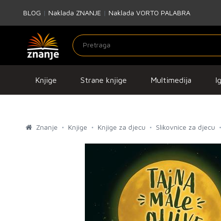
BLOG
|
Naklada ZNANJE
|
Naklada VORTO PALABRA
Knjige
Strane knjige
Multimedija
I
Znanje
Knjige
Knjige za djecu
Slikovnice za djecu