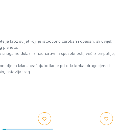
elja kroz svijet koji je istodobno čaroban i opasan, ali uvijek
g planeta.
na snaga ne dolazi iz nadnaravnih sposobnosti, već iz empatije,
od, djeca lako shvaćaju koliko je priroda krhka, dragocjena i
o, ostavlja trag.