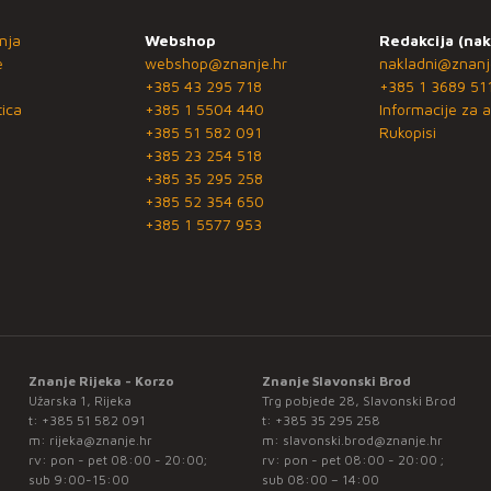
nja
Webshop
Redakcija (nak
e
webshop@znanje.hr
nakladni@znanj
+385 43 295 718
+385 1 3689 51
ica
+385 1 5504 440
Informacije za a
+385 51 582 091
Rukopisi
+385 23 254 518
+385 35 295 258
+385 52 354 650
+385 1 5577 953
Znanje Rijeka - Korzo
Znanje Slavonski Brod
Užarska 1, Rijeka
Trg pobjede 28, Slavonski Brod
t:
+385 51 582 091
t:
+385 35 295 258
m:
rijeka@znanje.hr
m:
slavonski.brod@znanje.hr
rv: pon - pet 08:00 - 20:00;
rv: pon - pet 08:00 - 20:00 ;
sub 9:00-15:00
sub 08:00 – 14:00