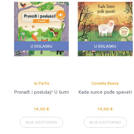
U DOLASKU
U DOLASKU
Jo Partis
Cornelia Boese
Pronađi i poslušaj! U šumi
Kada sunce pođe spavati
14,50 €
14,00 €
NIJE DOSTUPNO
NIJE DOSTUPNO