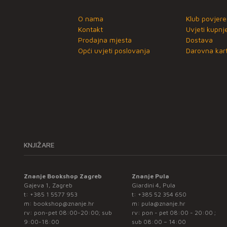
O nama
Klub povjere
Kontakt
Uvjeti kupnj
Prodajna mjesta
Dostava
Opći uvjeti poslovanja
Darovna kart
KNJIŽARE
Znanje Bookshop Zagreb
Znanje Pula
Gajeva 1, Zagreb
Giardini 4, Pula
t:
+385 1 5577 953
t:
+385 52 354 650
m:
bookshop@znanje.hr
m:
pula@znanje.hr
rv: pon-pet 08:00-20:00; sub
rv: pon - pet 08:00 - 20:00 ;
9:00-18:00
sub 08:00 – 14:00