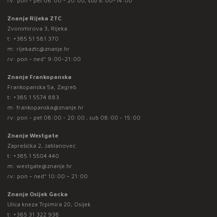
rv: pon - pet 08:00 - 20:00; sub 8:00-14:00
Znanje Rijeka ZTC
Zvonimirova 3, Rijeka
t:
+385 51 581 370
m:
rijekaztc@znanje.hr
rv: pon - ned* 9:00-21:00
Znanje Frankopanska
Frankopanska 5a, Zagreb
t:
+385 1 5574 883
m:
frankopanska@znanje.hr
rv: pon - pet 08:00 - 20:00 ; sub 08:00 - 15:00
Znanje Westgate
Zaprešićka 2, Jablanovec
t:
+385 1 5504 440
m:
westgate@znanje.hr
rv: pon – ned* 10:00 – 21:00
Znanje Osijek Gacka
Ulica kneza Trpimira 20, Osijek
t:
+385 31 322 938