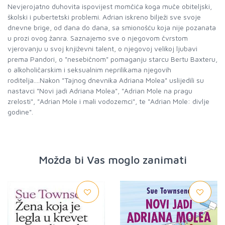
Nevjerojatno duhovita ispovijest momčića koga muče obiteljski,
školski i pubertetski problemi. Adrian iskreno bilježi sve svoje
dnevne brige, od dana do dana, sa smionošću koja nije pozanata
u prozi ovog žanra. Saznajemo sve o njegovom čvrstom
vjerovanju u svoj književni talent, o njegovoj velikoj ljubavi
prema Pandori, o "nesebičnom" pomaganju starcu Bertu Baxteru,
o alkoholičarskim i seksualnim neprilikama njegovih
roditelja....Nakon "Tajnog dnevnika Adriana Molea" uslijedili su
nastavci "Novi jadi Adriana Molea", "Adrian Mole na pragu
zrelosti", "Adrian Mole i mali vodozemci", te "Adri­an Mole: divlje
godine".
Možda bi Vas moglo zanimati