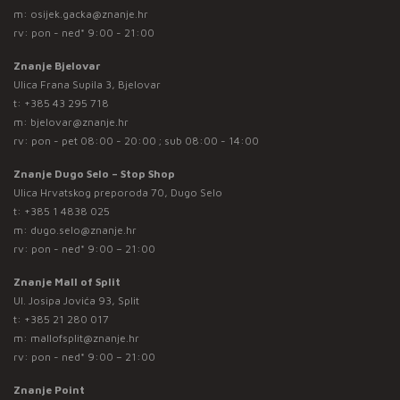
m:
osijek.gacka@znanje.hr
rv: pon - ned* 9:00 - 21:00
Znanje Bjelovar
Ulica Frana Supila 3, Bjelovar
t:
+385 43 295 718
m:
bjelovar@znanje.hr
rv: pon - pet 08:00 - 20:00 ; sub 08:00 - 14:00
Znanje Dugo Selo – Stop Shop
Ulica Hrvatskog preporoda 70, Dugo Selo
t:
+385 1 4838 025
m:
dugo.selo@znanje.hr
rv: pon - ned* 9:00 – 21:00
Znanje Mall of Split
Ul. Josipa Jovića 93, Split
t:
+385 21 280 017
m:
mallofsplit@znanje.hr
rv: pon - ned* 9:00 – 21:00
Znanje Point