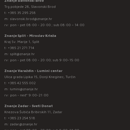
Znanje Slavonski Brod
Trg pobjede 28, Slavonski Brod
t:
+385 35 295 258
m:
slavonski.brod@znanje.hr
rv: pon - pet 08:00 - 20:00 ; sub 08:00 – 14:00
Znanje Split - Miroslav Krleža
Kraj Sv. Marije 1, Split
t:
+385 21 271 714
m:
split@znanje.hr
rv: pon - pet 08:00 - 20:00; sub 9:00-15:00
Znanje Varaždin - Lumini centar
Ulica grada Lipika 15, Donji Kneginec, Turčin
t:
+385 42 555 002
m:
lumini@znanje.hr
rv: pon - ned* 9:00-21:00
Znanje Zadar - Sveti Donat
Knezova Šubića Bribirskih 11, Zadar
t:
+385 23 254 518
m:
zadar@znanje.hr