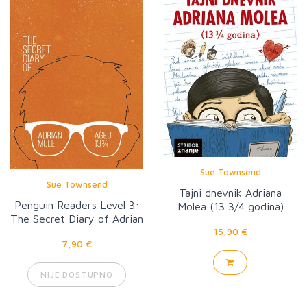
Sue Townsend
Sue Townsend
Tajni dnevnik Adriana
Penguin Readers Level 3:
Molea (13 3/4 godina)
The Secret Diary of Adrian
15,90 €
Mole Aged 13 3 (ELT
7,90 €
Graded Reader)
NIJE DOSTUPNO