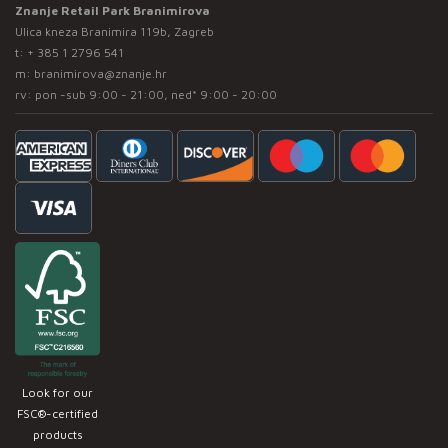
Znanje Retail Park Branimirova
Ulica kneza Branimira 119b, Zagreb
t:
+ 385 1 2796 541
m:
branimirova@znanje.hr
rv: pon -sub 9:00 - 21:00, ned* 9:00 - 20:00
Look for our
FSC®-certified
products