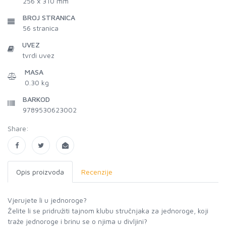
256 x 310 mm
BROJ STRANICA
56
stranica
UVEZ
tvrdi uvez
MASA
0.30 kg
BARKOD
9789530623002
Share:
Opis proizvoda
Recenzije
Vjerujete li u jednoroge?
Želite li se pridružiti tajnom klubu stručnjaka za jednoroge, koji
traže jednoroge i brinu se o njima u divljini?