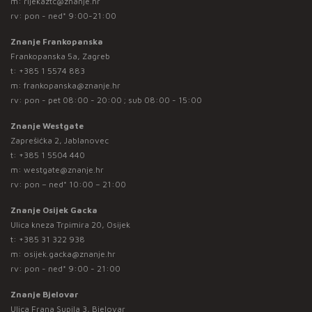
m:
rijekaztc@znanje.hr
rv: pon - ned* 9:00-21:00
Znanje Frankopanska
Frankopanska 5a, Zagreb
t:
+385 1 5574 883
m:
frankopanska@znanje.hr
rv: pon - pet 08:00 - 20:00 ; sub 08:00 - 15:00
Znanje Westgate
Zaprešićka 2, Jablanovec
t:
+385 1 5504 440
m:
westgate@znanje.hr
rv: pon – ned* 10:00 – 21:00
Znanje Osijek Gacka
Ulica kneza Trpimira 20, Osijek
t:
+385 31 322 938
m:
osijek.gacka@znanje.hr
rv: pon - ned* 9:00 - 21:00
Znanje Bjelovar
Ulica Frana Supila 3, Bjelovar