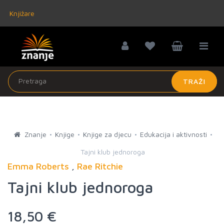
Knjižare
TRAŽI
Znanje
Knjige
Knjige za djecu
Edukacija i aktivnosti
Tajni klub jednoroga
Emma Roberts
,
Rae Ritchie
Tajni klub jednoroga
18,50 €