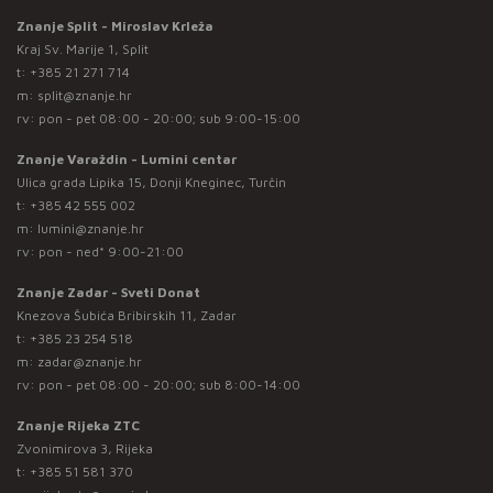
Znanje Split - Miroslav Krleža
Kraj Sv. Marije 1, Split
t:
+385 21 271 714
m:
split@znanje.hr
rv: pon - pet 08:00 - 20:00; sub 9:00-15:00
Znanje Varaždin - Lumini centar
Ulica grada Lipika 15, Donji Kneginec, Turčin
t:
+385 42 555 002
m:
lumini@znanje.hr
rv: pon - ned* 9:00-21:00
Znanje Zadar - Sveti Donat
Knezova Šubića Bribirskih 11, Zadar
t:
+385 23 254 518
m:
zadar@znanje.hr
rv: pon - pet 08:00 - 20:00; sub 8:00-14:00
Znanje Rijeka ZTC
Zvonimirova 3, Rijeka
t:
+385 51 581 370