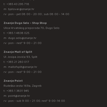
t:
+385 43 295 718
m:
bjelovar@znanje.hr
rv: pon - pet 08:00 - 20:00 ; sub 08:00 - 14:00
Znanje Dugo Selo – Stop Shop
Ulica Hrvatskog preporoda 70, Dugo Selo
t:
+385 1 4838 025
m:
dugo.selo@znanje.hr
rv: pon - ned* 9:00 – 21:00
Znanje Mall of Split
Ul. Josipa Jovića 93, Split
t:
+385 21 280 017
m:
mallofsplit@znanje.hr
rv: pon - ned* 9:00 – 21:00
Znanje Point
Rudeška cesta 169a, Zagreb
t:
+385 1 3831 945
m:
point@znanje.hr
rv: pon - sub 9:00 – 21:00; ned* 9:00-14:00