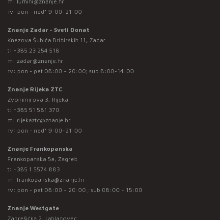
m:
lumini@znanje.hr
rv: pon - ned* 9:00-21:00
Znanje Zadar - Sveti Donat
Knezova Šubića Bribirskih 11, Zadar
t:
+385 23 254 518
m:
zadar@znanje.hr
rv: pon - pet 08:00 - 20:00; sub 8:00-14:00
Znanje Rijeka ZTC
Zvonimirova 3, Rijeka
t:
+385 51 581 370
m:
rijekaztc@znanje.hr
rv: pon - ned* 9:00-21:00
Znanje Frankopanska
Frankopanska 5a, Zagreb
t:
+385 1 5574 883
m:
frankopanska@znanje.hr
rv: pon - pet 08:00 - 20:00 ; sub 08:00 - 15:00
Znanje Westgate
Zaprešićka 2, Jablanovec