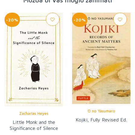
Možda bi Vas moglo zanimati
-20%
-20%
O no Yasumaro
Zacharias Heyes
Kojiki, Fully Revised Ed.
Little Monk and the
Significance of Silence