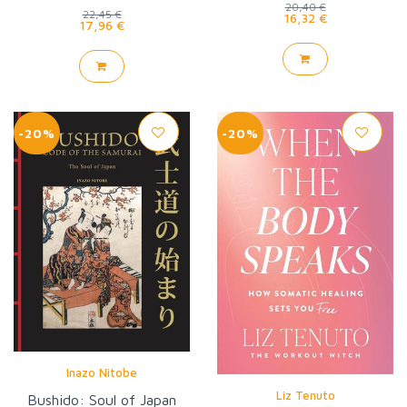
20,40 €
22,45 €
16,32 €
17,96 €
-20%
-20%
Inazo Nitobe
Liz Tenuto
Bushido: Soul of Japan