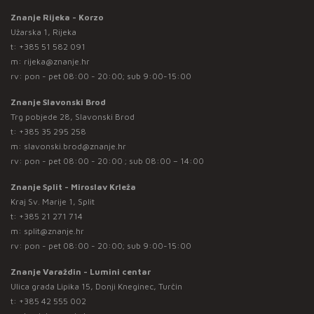
Znanje Rijeka - Korzo
Užarska 1, Rijeka
t:
+385 51 582 091
m:
rijeka@znanje.hr
rv: pon - pet 08:00 - 20:00; sub 9:00-15:00
Znanje Slavonski Brod
Trg pobjede 28, Slavonski Brod
t:
+385 35 295 258
m:
slavonski.brod@znanje.hr
rv: pon - pet 08:00 - 20:00 ; sub 08:00 – 14:00
Znanje Split - Miroslav Krleža
Kraj Sv. Marije 1, Split
t:
+385 21 271 714
m:
split@znanje.hr
rv: pon - pet 08:00 - 20:00; sub 9:00-15:00
Znanje Varaždin - Lumini centar
Ulica grada Lipika 15, Donji Kneginec, Turčin
t:
+385 42 555 002