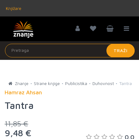
Knjižare
TRAŽI
Znanje
Strane knjige
Publicistika
Duhovnost
Tantra
Hamraz Ahsan
Tantra
11,85 €
9,48 €
0.0