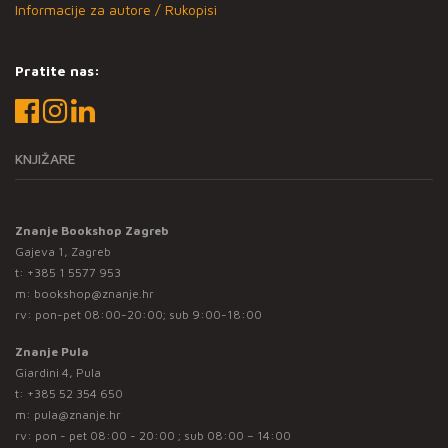
Informacije za autore / Rukopisi
Pratite nas:
KNJIŽARE
Znanje Bookshop Zagreb
Gajeva 1, Zagreb
t:
+385 1 5577 953
m:
bookshop@znanje.hr
rv: pon-pet 08:00-20:00; sub 9:00-18:00
Znanje Pula
Giardini 4, Pula
t:
+385 52 354 650
m:
pula@znanje.hr
rv: pon - pet 08:00 - 20:00 ; sub 08:00 – 14:00