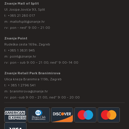
Znanje Mall of Split
Ul. Josipa Jovića 93, Split
t:
+385 21 280 017
m:
mallofsplit@znanje.hr
rv: pon - ned* 9:00 – 21:00
Znanje Point
Rudeška cesta 169a, Zagreb
t:
+385 1 3831 945
m:
point@znanje.hr
rv: pon - sub 9:00 – 21:00; ned* 9:00-14:00
Znanje Retail Park Branimirova
Ulica kneza Branimira 119b, Zagreb
t:
+ 385 1 2796 541
m:
branimirova@znanje.hr
rv: pon -sub 9:00 - 21:00, ned* 9:00 - 20:00