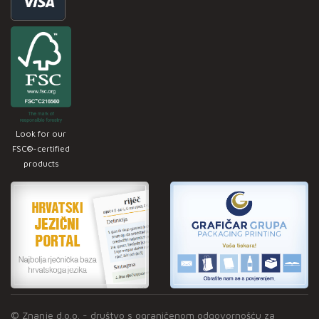
Look for our
FSC®-certified
products
© Znanje d.o.o. - društvo s ograničenom odgovornošću za