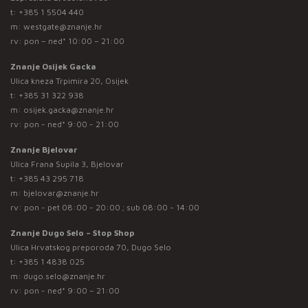
t:
+385 1 5504 440
m:
westgate@znanje.hr
rv: pon – ned* 10:00 – 21:00
Znanje Osijek Gacka
Ulica kneza Trpimira 20, Osijek
t:
+385 31 322 938
m:
osijek.gacka@znanje.hr
rv: pon - ned* 9:00 - 21:00
Znanje Bjelovar
Ulica Frana Supila 3, Bjelovar
t:
+385 43 295 718
m:
bjelovar@znanje.hr
rv: pon - pet 08:00 - 20:00 ; sub 08:00 - 14:00
Znanje Dugo Selo – Stop Shop
Ulica Hrvatskog preporoda 70, Dugo Selo
t:
+385 1 4838 025
m:
dugo.selo@znanje.hr
rv: pon - ned* 9:00 – 21:00