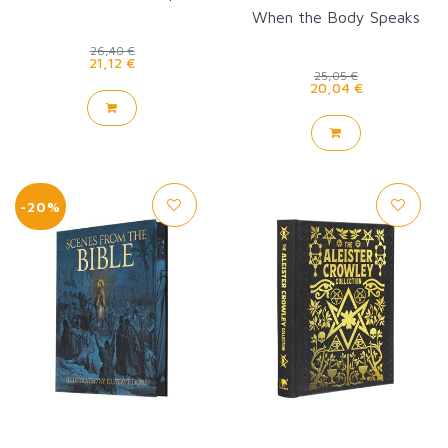
When the Body Speaks
26,40 €
21,12 €
25,05 €
20,04 €
-20%