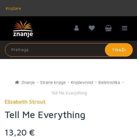
Knjižare
TRAŽI
Znanje
Strane knjige
Književnost
Beletristika
Tell Me Everything
Elizabeth Strout
Tell Me Everything
13,20 €