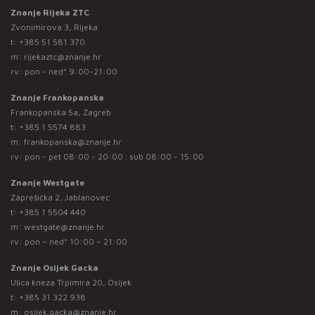
Znanje Rijeka ZTC
Zvonimirova 3, Rijeka
t:
+385 51 581 370
m:
rijekaztc@znanje.hr
rv: pon - ned* 9:00-21:00
Znanje Frankopanska
Frankopanska 5a, Zagreb
t:
+385 1 5574 883
m:
frankopanska@znanje.hr
rv: pon - pet 08:00 - 20:00 ; sub 08:00 - 15:00
Znanje Westgate
Zaprešićka 2, Jablanovec
t:
+385 1 5504 440
m:
westgate@znanje.hr
rv: pon – ned* 10:00 – 21:00
Znanje Osijek Gacka
Ulica kneza Trpimira 20, Osijek
t:
+385 31 322 938
m:
osijek.gacka@znanje.hr