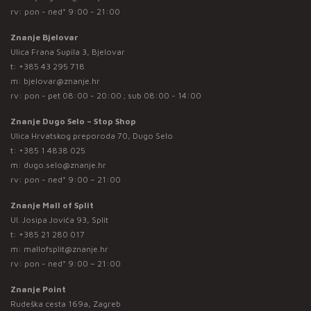
rv: pon - ned* 9:00 - 21:00
Znanje Bjelovar
Ulica Frana Supila 3, Bjelovar
t:
+385 43 295 718
m:
bjelovar@znanje.hr
rv: pon - pet 08:00 - 20:00 ; sub 08:00 - 14:00
Znanje Dugo Selo – Stop Shop
Ulica Hrvatskog preporoda 70, Dugo Selo
t:
+385 1 4838 025
m:
dugo.selo@znanje.hr
rv: pon - ned* 9:00 – 21:00
Znanje Mall of Split
Ul. Josipa Jovića 93, Split
t:
+385 21 280 017
m:
mallofsplit@znanje.hr
rv: pon - ned* 9:00 – 21:00
Znanje Point
Rudeška cesta 169a, Zagreb