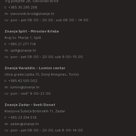
Trg pobjede 28, Slavonski Brod
t:
+385 35 295 258
m:
slavonski.brod@znanje.hr
rv: pon - pet 08:00 - 20:00 ; sub 08:00 – 14:00
Znanje Split - Miroslav Krleža
Kraj Sv. Marije 1, Split
t:
+385 21 271 714
m:
split@znanje.hr
rv: pon - pet 08:00 - 20:00; sub 9:00-15:00
Znanje Varaždin - Lumini centar
Ulica grada Lipika 15, Donji Kneginec, Turčin
t:
+385 42 555 002
m:
lumini@znanje.hr
rv: pon - ned* 9:00-21:00
Znanje Zadar - Sveti Donat
Knezova Šubića Bribirskih 11, Zadar
t:
+385 23 254 518
m:
zadar@znanje.hr
rv: pon - pet 08:00 - 20:00; sub 8:00-14:00