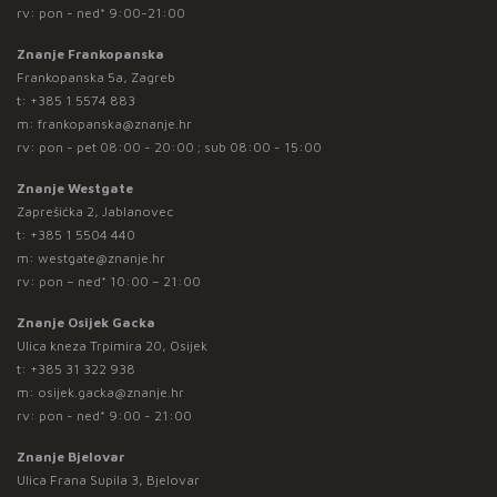
rv: pon - ned* 9:00-21:00
Znanje Frankopanska
Frankopanska 5a, Zagreb
t:
+385 1 5574 883
m:
frankopanska@znanje.hr
rv: pon - pet 08:00 - 20:00 ; sub 08:00 - 15:00
Znanje Westgate
Zaprešićka 2, Jablanovec
t:
+385 1 5504 440
m:
westgate@znanje.hr
rv: pon – ned* 10:00 – 21:00
Znanje Osijek Gacka
Ulica kneza Trpimira 20, Osijek
t:
+385 31 322 938
m:
osijek.gacka@znanje.hr
rv: pon - ned* 9:00 - 21:00
Znanje Bjelovar
Ulica Frana Supila 3, Bjelovar