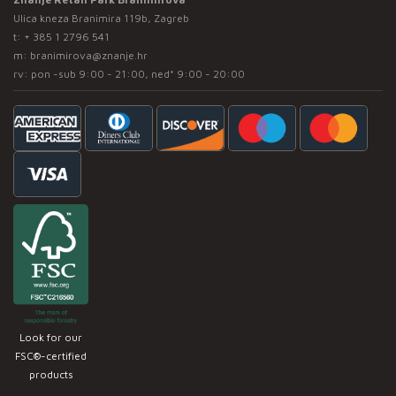
Ulica kneza Branimira 119b, Zagreb
t:
+ 385 1 2796 541
m:
branimirova@znanje.hr
rv: pon -sub 9:00 - 21:00, ned* 9:00 - 20:00
Look for our
FSC®-certified
products