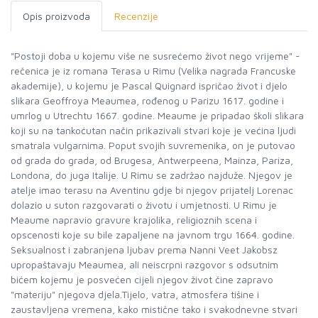
Opis proizvoda
Recenzije
"Postoji doba u kojemu više ne susrećemo život nego vrijeme" -
rečenica je iz romana Terasa u Rimu (Velika nagrada Francuske
akademije), u kojemu je Pascal Quignard ispričao život i djelo
slikara Geoffroya Meaumea, rođenog u Parizu 1617. godine i
umrlog u Utrechtu 1667. godine. Meaume je pripadao školi slikara
koji su na tankoćutan način prikazivali stvari koje je većina ljudi
smatrala vulgarnima. Poput svojih suvremenika, on je putovao
od grada do grada, od Brugesa, Antwerpeena, Mainza, Pariza,
Londona, do juga Italije. U Rimu se zadržao najduže. Njegov je
atelje imao terasu na Aventinu gdje bi njegov prijatelj Lorenac
dolazio u suton razgovarati o životu i umjetnosti. U Rimu je
Meaume napravio gravure krajolika, religioznih scena i
opscenosti koje su bile zapaljene na javnom trgu 1664. godine.
Seksualnost i zabranjena ljubav prema Nanni Veet Jakobsz
upropaštavaju Meaumea, ali neiscrpni razgovor s odsutnim
bićem kojemu je posvećen cijeli njegov život čine zapravo
"materiju" njegova djela.Tijelo, vatra, atmosfera tišine i
zaustavljena vremena, kako mistične tako i svakodnevne stvari