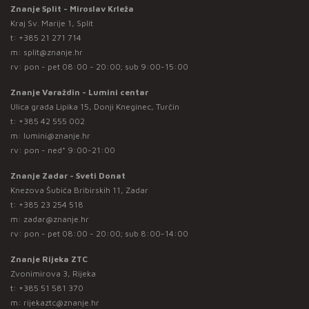
Znanje Split - Miroslav Krleža
Kraj Sv. Marije 1, Split
t:
+385 21 271 714
m:
split@znanje.hr
rv: pon - pet 08:00 - 20:00; sub 9:00-15:00
Znanje Varaždin - Lumini centar
Ulica grada Lipika 15, Donji Kneginec, Turčin
t:
+385 42 555 002
m:
lumini@znanje.hr
rv: pon - ned* 9:00-21:00
Znanje Zadar - Sveti Donat
Knezova Šubića Bribirskih 11, Zadar
t:
+385 23 254 518
m:
zadar@znanje.hr
rv: pon - pet 08:00 - 20:00; sub 8:00-14:00
Znanje Rijeka ZTC
Zvonimirova 3, Rijeka
t:
+385 51 581 370
m:
rijekaztc@znanje.hr