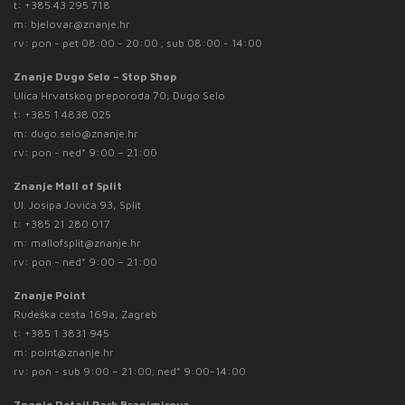
t:
+385 43 295 718
m:
bjelovar@znanje.hr
rv: pon - pet 08:00 - 20:00 ; sub 08:00 - 14:00
Znanje Dugo Selo – Stop Shop
Ulica Hrvatskog preporoda 70, Dugo Selo
t:
+385 1 4838 025
m:
dugo.selo@znanje.hr
rv: pon - ned* 9:00 – 21:00
Znanje Mall of Split
Ul. Josipa Jovića 93, Split
t:
+385 21 280 017
m:
mallofsplit@znanje.hr
rv: pon - ned* 9:00 – 21:00
Znanje Point
Rudeška cesta 169a, Zagreb
t:
+385 1 3831 945
m:
point@znanje.hr
rv: pon - sub 9:00 – 21:00; ned* 9:00-14:00
Znanje Retail Park Branimirova