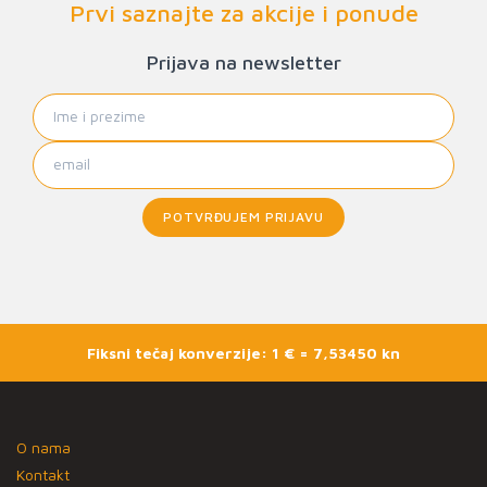
Prvi saznajte za akcije i ponude
Prijava na newsletter
POTVRĐUJEM PRIJAVU
Fiksni tečaj konverzije: 1 € = 7,53450 kn
O nama
Kontakt