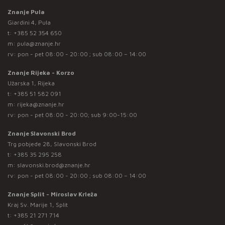
Znanje Pula
Giardini 4, Pula
t:
+385 52 354 650
m:
pula@znanje.hr
rv: pon - pet 08:00 - 20:00 ; sub 08:00 – 14:00
Znanje Rijeka - Korzo
Užarska 1, Rijeka
t:
+385 51 582 091
m:
rijeka@znanje.hr
rv: pon - pet 08:00 - 20:00; sub 9:00-15:00
Znanje Slavonski Brod
Trg pobjede 28, Slavonski Brod
t:
+385 35 295 258
m:
slavonski.brod@znanje.hr
rv: pon - pet 08:00 - 20:00 ; sub 08:00 – 14:00
Znanje Split - Miroslav Krleža
Kraj Sv. Marije 1, Split
t:
+385 21 271 714