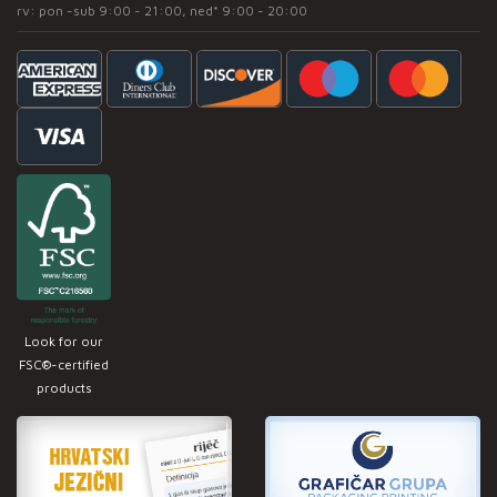
rv: pon -sub 9:00 - 21:00, ned* 9:00 - 20:00
Look for our
FSC®-certified
products