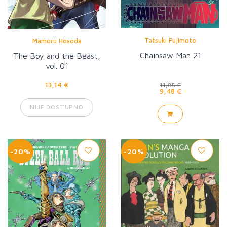
Tatsuki Fujimoto
Mamoru Hosoda
Chainsaw Man 21
The Boy and the Beast,
vol. 01
13,14 €
11,85 €
9,48 €
NIJE DOSTUPNO
-20%
-20%