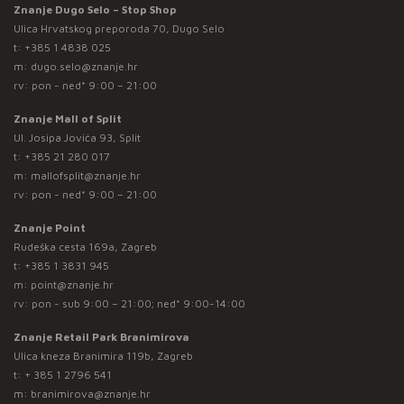
Znanje Dugo Selo – Stop Shop
Ulica Hrvatskog preporoda 70, Dugo Selo
t:
+385 1 4838 025
m:
dugo.selo@znanje.hr
rv: pon - ned* 9:00 – 21:00
Znanje Mall of Split
Ul. Josipa Jovića 93, Split
t:
+385 21 280 017
m:
mallofsplit@znanje.hr
rv: pon - ned* 9:00 – 21:00
Znanje Point
Rudeška cesta 169a, Zagreb
t:
+385 1 3831 945
m:
point@znanje.hr
rv: pon - sub 9:00 – 21:00; ned* 9:00-14:00
Znanje Retail Park Branimirova
Ulica kneza Branimira 119b, Zagreb
t:
+ 385 1 2796 541
m:
branimirova@znanje.hr