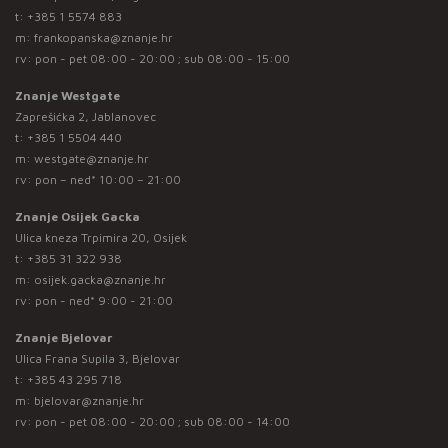
t:
+385 1 5574 883
m:
frankopanska@znanje.hr
rv: pon - pet 08:00 - 20:00 ; sub 08:00 - 15:00
Znanje Westgate
Zaprešićka 2, Jablanovec
t:
+385 1 5504 440
m:
westgate@znanje.hr
rv: pon – ned* 10:00 – 21:00
Znanje Osijek Gacka
Ulica kneza Trpimira 20, Osijek
t:
+385 31 322 938
m:
osijek.gacka@znanje.hr
rv: pon - ned* 9:00 - 21:00
Znanje Bjelovar
Ulica Frana Supila 3, Bjelovar
t:
+385 43 295 718
m:
bjelovar@znanje.hr
rv: pon - pet 08:00 - 20:00 ; sub 08:00 - 14:00