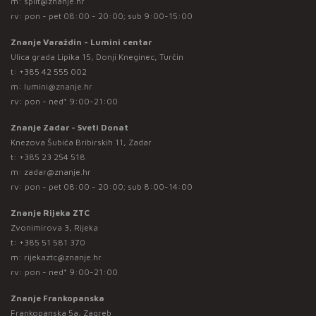
m:
split@znanje.hr
rv: pon - pet 08:00 - 20:00; sub 9:00-15:00
Znanje Varaždin - Lumini centar
Ulica grada Lipika 15, Donji Kneginec, Turčin
t:
+385 42 555 002
m:
lumini@znanje.hr
rv: pon - ned* 9:00-21:00
Znanje Zadar - Sveti Donat
Knezova Šubića Bribirskih 11, Zadar
t:
+385 23 254 518
m:
zadar@znanje.hr
rv: pon - pet 08:00 - 20:00; sub 8:00-14:00
Znanje Rijeka ZTC
Zvonimirova 3, Rijeka
t:
+385 51 581 370
m:
rijekaztc@znanje.hr
rv: pon - ned* 9:00-21:00
Znanje Frankopanska
Frankopanska 5a, Zagreb