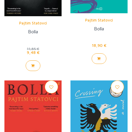
Pajtim Statovci
Pajtim Statovci
Bolla
Bolla
18,90 €
11,85 €
9,48 €