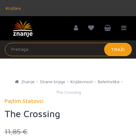
Knjižare
TRAŽI
Znanje
Strane knjige
Književnost
Beletristika
The Crossing
Pajtim Statovci
The Crossing
11,85 €