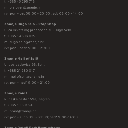
t:
+385 43 295 718
m:
bjelovar@znanje.hr
rv: pon - pet 08:00 - 20:00 ; sub 08:00 - 14:00
Znanje Dugo Selo – Stop Shop
Ulica Hrvatskog preporoda 70, Dugo Selo
t:
+385 1 4838 025
m:
dugo.selo@znanje.hr
rv: pon - ned* 9:00 – 21:00
Znanje Mall of Split
Ul. Josipa Jovića 93, Split
t:
+385 21 280 017
m:
mallofsplit@znanje.hr
rv: pon - ned* 9:00 – 21:00
Znanje Point
Rudeška cesta 169a, Zagreb
t:
+385 1 3831 945
m:
point@znanje.hr
rv: pon - sub 9:00 – 21:00; ned* 9:00-14:00
Znanje Retail Park Branimirova