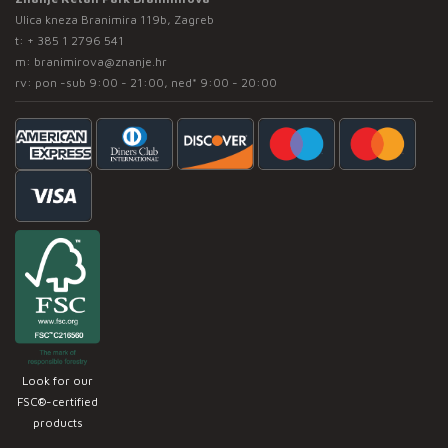
Ulica kneza Branimira 119b, Zagreb
t:
+ 385 1 2796 541
m:
branimirova@znanje.hr
rv: pon -sub 9:00 - 21:00, ned* 9:00 - 20:00
Look for our
FSC®-certified
products