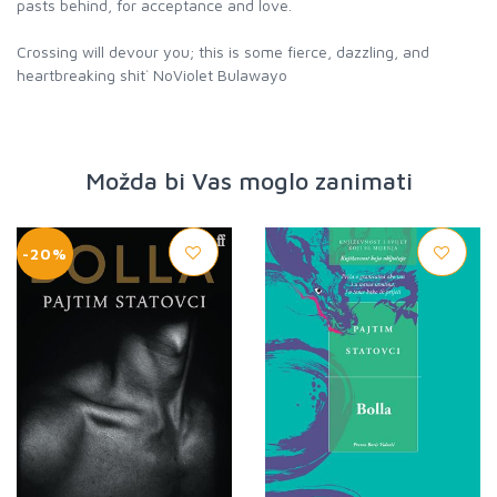
pasts behind, for acceptance and love.
Crossing will devour you; this is some fierce, dazzling, and
heartbreaking shit` NoViolet Bulawayo
Možda bi Vas moglo zanimati
-20%