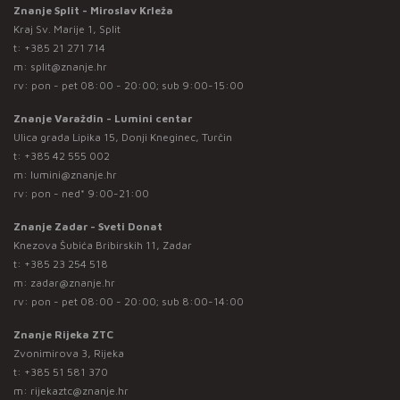
Znanje Split - Miroslav Krleža
Kraj Sv. Marije 1, Split
t:
+385 21 271 714
m:
split@znanje.hr
rv: pon - pet 08:00 - 20:00; sub 9:00-15:00
Znanje Varaždin - Lumini centar
Ulica grada Lipika 15, Donji Kneginec, Turčin
t:
+385 42 555 002
m:
lumini@znanje.hr
rv: pon - ned* 9:00-21:00
Znanje Zadar - Sveti Donat
Knezova Šubića Bribirskih 11, Zadar
t:
+385 23 254 518
m:
zadar@znanje.hr
rv: pon - pet 08:00 - 20:00; sub 8:00-14:00
Znanje Rijeka ZTC
Zvonimirova 3, Rijeka
t:
+385 51 581 370
m:
rijekaztc@znanje.hr