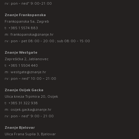
rv: pon - ned* 9:00-21:00
Znanje Frankopanska
Frankopanska 5a, Zagreb
t:
+385 1 5574 883
m:
frankopanska@znanje.hr
rv: pon - pet 08:00 - 20:00 ; sub 08:00 - 15:00
Znanje Westgate
Zaprešićka 2, Jablanovec
t:
+385 1 5504 440
m:
westgate@znanje.hr
rv: pon – ned* 10:00 – 21:00
Znanje Osijek Gacka
Ulica kneza Trpimira 20, Osijek
t:
+385 31 322 938
m:
osijek.gacka@znanje.hr
rv: pon - ned* 9:00 - 21:00
Znanje Bjelovar
Ulica Frana Supila 3, Bjelovar