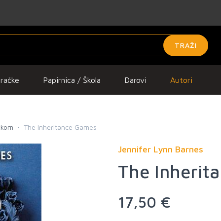
TRAŽI
gračke
Papirnica / Škola
Darovi
Autori
čkom
The Inheritance Games
Jennifer Lynn Barnes
The Inherit
17,50 €