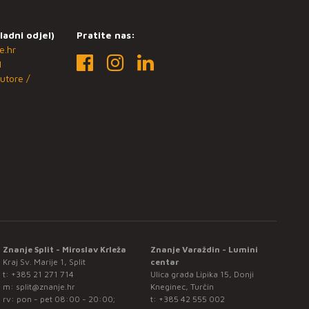
ladni odjel)
Pratite nas:
e.hr
1
utore /
Znanje Split - Miroslav Krleža
Znanje Varaždin - Lumini
Kraj Sv. Marije 1, Split
centar
t:
+385 21 271 714
Ulica grada Lipika 15, Donji
m:
split@znanje.hr
Kneginec, Turčin
rv: pon - pet 08:00 - 20:00;
t:
+385 42 555 002