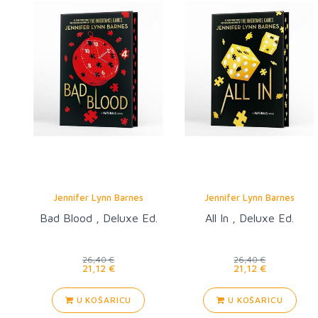
Jennifer Lynn Barnes
Jennifer Lynn Barnes
Bad Blood , Deluxe Ed.
All In , Deluxe Ed.
26,40 €
26,40 €
21,12 €
21,12 €
U KOŠARICU
U KOŠARICU