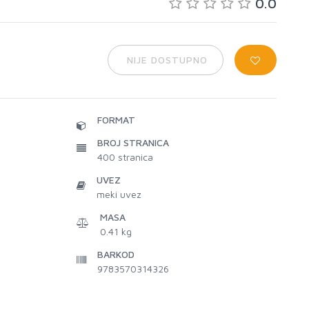
0.0
NIJE DOSTUPNO
FORMAT
BROJ STRANICA
400
stranica
UVEZ
meki uvez
MASA
0.41 kg
BARKOD
9783570314326