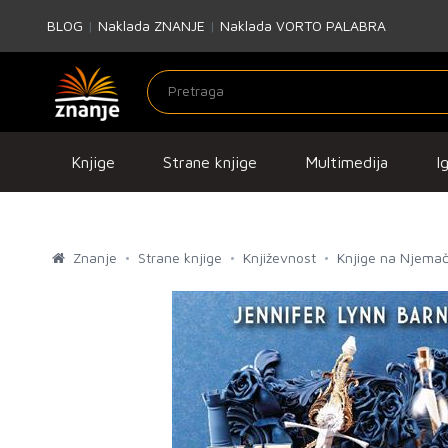
BLOG
|
Naklada ZNANJE
|
Naklada VORTO PALABRA
Knjige
Strane knjige
Multimedija
I
Znanje
Strane knjige
Književnost
Knjige na Njema