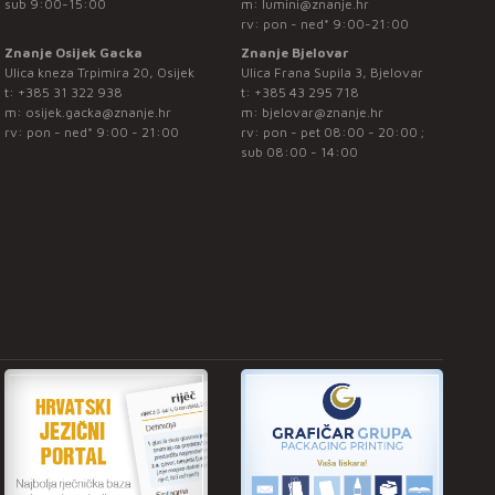
sub 9:00-15:00
m:
lumini@znanje.hr
rv: pon - ned* 9:00-21:00
Znanje Osijek Gacka
Znanje Bjelovar
Ulica kneza Trpimira 20, Osijek
Ulica Frana Supila 3, Bjelovar
t:
+385 31 322 938
t:
+385 43 295 718
m:
osijek.gacka@znanje.hr
m:
bjelovar@znanje.hr
rv: pon - ned* 9:00 - 21:00
rv: pon - pet 08:00 - 20:00 ;
sub 08:00 - 14:00