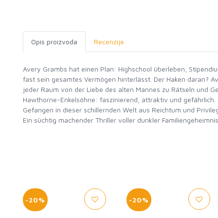
Opis proizvoda
Recenzije
Avery Grambs hat einen Plan: Highschool überleben, Stipendium 
fast sein gesamtes Vermögen hinterlässt. Der Haken daran? A
jeder Raum von der Liebe des alten Mannes zu Rätseln und Geh
Hawthorne-Enkelsöhne: faszinierend, attraktiv und gefährlich.
Gefangen in dieser schillernden Welt aus Reichtum und Privilegi
-20%
-20%