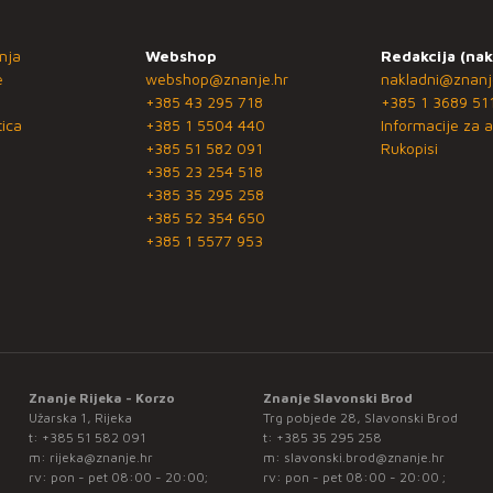
nja
Webshop
Redakcija (nak
e
webshop@znanje.hr
nakladni@znanj
+385 43 295 718
+385 1 3689 51
ica
+385 1 5504 440
Informacije za a
+385 51 582 091
Rukopisi
+385 23 254 518
+385 35 295 258
+385 52 354 650
+385 1 5577 953
Znanje Rijeka - Korzo
Znanje Slavonski Brod
Užarska 1, Rijeka
Trg pobjede 28, Slavonski Brod
t:
+385 51 582 091
t:
+385 35 295 258
m:
rijeka@znanje.hr
m:
slavonski.brod@znanje.hr
rv: pon - pet 08:00 - 20:00;
rv: pon - pet 08:00 - 20:00 ;