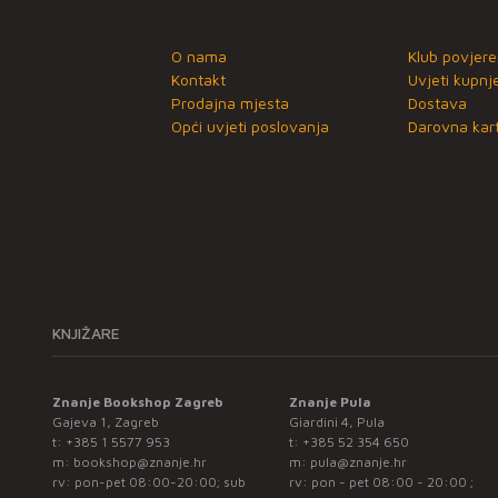
O nama
Klub povjere
Kontakt
Uvjeti kupnj
Prodajna mjesta
Dostava
Opći uvjeti poslovanja
Darovna kart
KNJIŽARE
Znanje Bookshop Zagreb
Znanje Pula
Gajeva 1, Zagreb
Giardini 4, Pula
t:
+385 1 5577 953
t:
+385 52 354 650
m:
bookshop@znanje.hr
m:
pula@znanje.hr
rv: pon-pet 08:00-20:00; sub
rv: pon - pet 08:00 - 20:00 ;