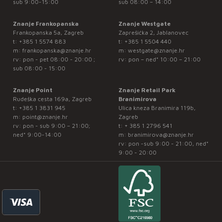
sub 9:00-15:00
sub 08:00 – 14:00
Znanje Frankopanska
Znanje Westgate
Frankopanska 5a, Zagreb
Zaprešićka 2, Jablanovec
t:
+385 1 5574 883
t:
+385 1 5504 440
m:
frankopanska@znanje.hr
m:
westgate@znanje.hr
rv: pon - pet 08:00 - 20:00 ;
rv: pon – ned* 10:00 – 21:00
sub 08:00 - 15:00
Znanje Point
Znanje Retail Park
Rudeška cesta 169a, Zagreb
Branimirova
t:
+385 1 3831 945
Ulica kneza Branimira 119b,
m:
point@znanje.hr
Zagreb
rv: pon - sub 9:00 – 21:00;
t:
+ 385 1 2796 541
ned* 9:00-14:00
m:
branimirova@znanje.hr
rv: pon -sub 9:00 - 21:00, ned*
9:00 - 20:00