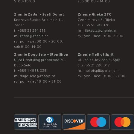
9:00-18:00
sub 08:00 – 14:00
Znanje Zadar - Sveti Donat
Znanje Rijeka ZTC
Knezova Šubića Bribirskih 11,
Zvonimirova 3, Rijeka
Zadar
t:
+385 51 581 370
t:
+385 23 254 518
m:
rijekaztc@znanje.hr
m:
zadar@znanje.hr
rv: pon - ned* 9:00-21:00
rv: pon - pet 08:00 - 20:00;
sub 8:00-14:00
Znanje Dugo Selo – Stop Shop
Znanje Mall of Split
Ulica Hrvatskog preporoda 70,
Ul. Josipa Jovića 93, Split
Dugo Selo
t:
+385 21 280 017
t:
+385 1 4838 025
m:
mallofsplit@znanje.hr
m:
dugo.selo@znanje.hr
rv: pon - ned* 9:00 – 21:00
rv: pon - ned* 9:00 – 21:00