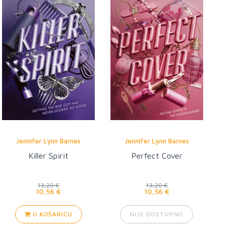
Jennifer Lynn Barnes
Jennifer Lynn Barnes
Killer Spirit
Perfect Cover
13,20 €
13,20 €
10,56 €
10,56 €
U KOŠARICU
NIJE DOSTUPNO