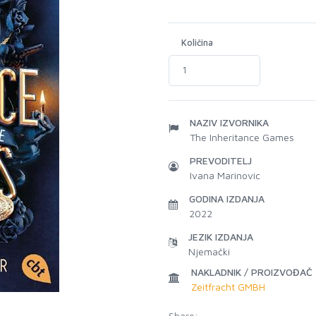
Količina
NAZIV IZVORNIKA
The Inheritance Games
PREVODITELJ
Ivana Marinovic
GODINA IZDANJA
2022
JEZIK IZDANJA
Njemački
NAKLADNIK / PROIZVOĐAČ
Zeitfracht GMBH
Share: