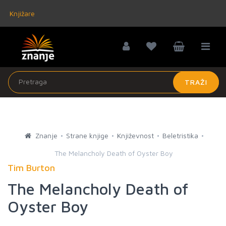
Knjižare
TRAŽI
Znanje
Strane knjige
Književnost
Beletristika
The Melancholy Death of Oyster Boy
Tim Burton
The Melancholy Death of
Oyster Boy