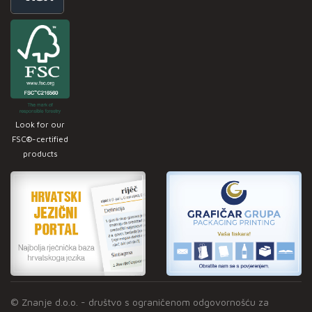
Look for our
FSC®-certified
products
© Znanje d.o.o. - društvo s ograničenom odgovornošću za