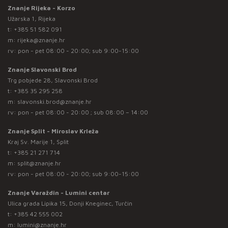
Znanje Rijeka - Korzo
Užarska 1, Rijeka
t:
+385 51 582 091
m:
rijeka@znanje.hr
rv: pon - pet 08:00 - 20:00; sub 9:00-15:00
Znanje Slavonski Brod
Trg pobjede 28, Slavonski Brod
t:
+385 35 295 258
m:
slavonski.brod@znanje.hr
rv: pon - pet 08:00 - 20:00 ; sub 08:00 – 14:00
Znanje Split - Miroslav Krleža
Kraj Sv. Marije 1, Split
t:
+385 21 271 714
m:
split@znanje.hr
rv: pon - pet 08:00 - 20:00; sub 9:00-15:00
Znanje Varaždin - Lumini centar
Ulica grada Lipika 15, Donji Kneginec, Turčin
t:
+385 42 555 002
m:
lumini@znanje.hr