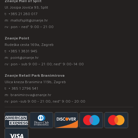
Znanje Mall of Split
Ul. Josipa Jovića 93, Split
t:
+385 21 280 017
m:
mallofsplit@znanje.hr
rv: pon - ned* 9:00 – 21:00
Znanje Point
Rudeška cesta 169a, Zagreb
t:
+385 1 3831 945
m:
point@znanje.hr
rv: pon - sub 9:00 – 21:00; ned* 9:00-14:00
Znanje Retail Park Branimirova
Ulica kneza Branimira 119b, Zagreb
t:
+ 385 1 2796 541
m:
branimirova@znanje.hr
rv: pon -sub 9:00 - 21:00, ned* 9:00 - 20:00