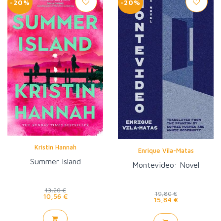
-20%
-20%
Kristin Hannah
Enrique Vila-Matas
Summer Island
Montevideo: Novel
13,20 €
19,80 €
10,56 €
15,84 €