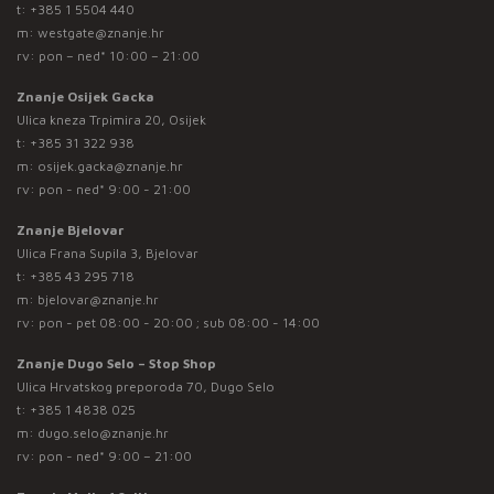
t:
+385 1 5504 440
m:
westgate@znanje.hr
rv: pon – ned* 10:00 – 21:00
Znanje Osijek Gacka
Ulica kneza Trpimira 20, Osijek
t:
+385 31 322 938
m:
osijek.gacka@znanje.hr
rv: pon - ned* 9:00 - 21:00
Znanje Bjelovar
Ulica Frana Supila 3, Bjelovar
t:
+385 43 295 718
m:
bjelovar@znanje.hr
rv: pon - pet 08:00 - 20:00 ; sub 08:00 - 14:00
Znanje Dugo Selo – Stop Shop
Ulica Hrvatskog preporoda 70, Dugo Selo
t:
+385 1 4838 025
m:
dugo.selo@znanje.hr
rv: pon - ned* 9:00 – 21:00