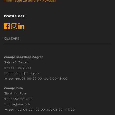
Informacije za autore / Rukopisi
Pratite nas:
KNJIŽARE
Znanje Bookshop Zagreb
Gajeva 1, Zagreb
t:
+385 1 5577 953
m:
bookshop@znanje.hr
rv: pon-pet 08:00-20:00; sub 9:00-18:00
Znanje Pula
Giardini 4, Pula
t:
+385 52 354 650
m:
pula@znanje.hr
rv: pon - pet 08:00 - 20:00 ; sub 08:00 – 14:00