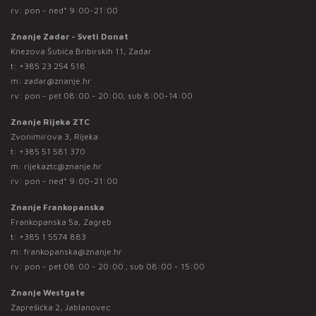
rv: pon - ned* 9:00-21:00
Znanje Zadar - Sveti Donat
Knezova Šubića Bribirskih 11, Zadar
t:
+385 23 254 518
m:
zadar@znanje.hr
rv: pon - pet 08:00 - 20:00; sub 8:00-14:00
Znanje Rijeka ZTC
Zvonimirova 3, Rijeka
t:
+385 51 581 370
m:
rijekaztc@znanje.hr
rv: pon - ned* 9:00-21:00
Znanje Frankopanska
Frankopanska 5a, Zagreb
t:
+385 1 5574 883
m:
frankopanska@znanje.hr
rv: pon - pet 08:00 - 20:00 ; sub 08:00 - 15:00
Znanje Westgate
Zaprešićka 2, Jablanovec