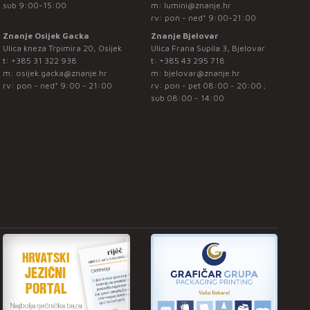
sub 9:00-15:00
m:
lumini@znanje.hr
rv: pon - ned* 9:00-21:00
Znanje Osijek Gacka
Znanje Bjelovar
Ulica kneza Trpimira 20, Osijek
Ulica Frana Supila 3, Bjelovar
t:
+385 31 322 938
t:
+385 43 295 718
m:
osijek.gacka@znanje.hr
m:
bjelovar@znanje.hr
rv: pon - ned* 9:00 - 21:00
rv: pon - pet 08:00 - 20:00 ;
sub 08:00 - 14:00