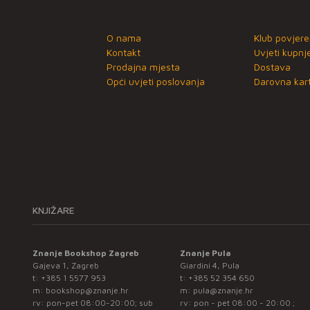
O nama
Klub povjere
Kontakt
Uvjeti kupnj
Prodajna mjesta
Dostava
Opći uvjeti poslovanja
Darovna kart
KNJIŽARE
Znanje Bookshop Zagreb
Znanje Pula
Gajeva 1, Zagreb
Giardini 4, Pula
t:
+385 1 5577 953
t:
+385 52 354 650
m:
bookshop@znanje.hr
m:
pula@znanje.hr
rv: pon-pet 08:00-20:00; sub
rv: pon - pet 08:00 - 20:00 ;