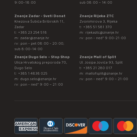
9:00-18:00
sub 08:00 – 14:00
Znanje Zadar - Sveti Donat
Znanje Rijeka ZTC
Knezova Šubića Bribirskih 11,
Zvonimirova 3, Rijeka
Zadar
t:
+385 51 581 370
t:
+385 23 254 518
m:
rijekaztc@znanje.hr
m:
zadar@znanje.hr
rv: pon - ned* 9:00-21:00
rv: pon - pet 08:00 - 20:00;
sub 8:00-14:00
Znanje Dugo Selo – Stop Shop
Znanje Mall of Split
Ulica Hrvatskog preporoda 70,
Ul. Josipa Jovića 93, Split
Dugo Selo
t:
+385 21 280 017
t:
+385 1 4838 025
m:
mallofsplit@znanje.hr
m:
dugo.selo@znanje.hr
rv: pon - ned* 9:00 – 21:00
rv: pon - ned* 9:00 – 21:00