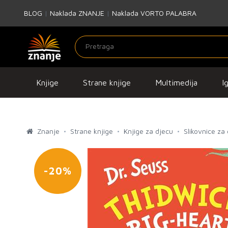
BLOG
|
Naklada ZNANJE
|
Naklada VORTO PALABRA
Knjige
Strane knjige
Multimedija
I
Znanje
Strane knjige
Knjige za djecu
Slikovnice za
-20%