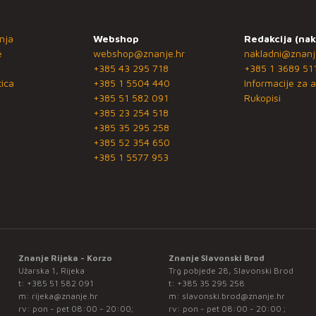
nja
Webshop
Redakcija (nak
e
webshop@znanje.hr
nakladni@znanj
+385 43 295 718
+385 1 3689 51
ica
+385 1 5504 440
Informacije za a
+385 51 582 091
Rukopisi
+385 23 254 518
+385 35 295 258
+385 52 354 650
+385 1 5577 953
Znanje Rijeka - Korzo
Znanje Slavonski Brod
Užarska 1, Rijeka
Trg pobjede 28, Slavonski Brod
t:
+385 51 582 091
t:
+385 35 295 258
m:
rijeka@znanje.hr
m:
slavonski.brod@znanje.hr
rv: pon - pet 08:00 - 20:00;
rv: pon - pet 08:00 - 20:00 ;