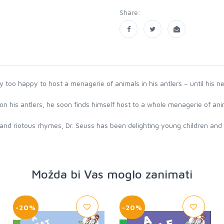
Share:
 too happy to host a menagerie of animals in his antlers – until his n
e on his antlers, he soon finds himself host to a whole menagerie of 
 and riotous rhymes, Dr. Seuss has been delighting young children and 
Možda bi Vas moglo zanimati
-20%
-20%