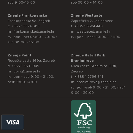
sub 9:00-15:00
sub 08:00 – 14:00
Znanje Frankopanska
Znanje Westgate
Frankopanska 5a, Zagreb
Zaprešićka 2, Jablanovec
t:
+385 1 5574 883
t:
+385 1 5504 440
m:
frankopanska@znanje.hr
m:
westgate@znanje.hr
rv: pon - pet 08:00 - 20:00 ;
rv: pon – ned* 10:00 – 21:00
sub 08:00 - 15:00
Znanje Point
Znanje Retail Park
Rudeška cesta 169a, Zagreb
Branimirova
t:
+385 1 3831 945
Ulica kneza Branimira 119b,
m:
point@znanje.hr
Zagreb
rv: pon - sub 9:00 – 21:00;
t:
+ 385 1 2796 541
ned* 9:00-14:00
m:
branimirova@znanje.hr
rv: pon -sub 9:00 - 21:00, ned*
9:00 - 20:00