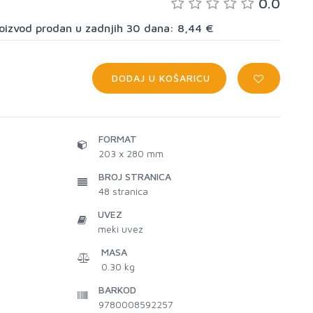
0.0
proizvod prodan u zadnjih 30 dana: 8,44 €
DODAJ U KOŠARICU
FORMAT
203 x 280 mm
BROJ STRANICA
48
stranica
UVEZ
meki uvez
MASA
0.30 kg
BARKOD
9780008592257