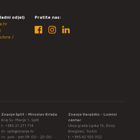
ladni odjel)
Pratite nas:
e.hr
1
utore /
Znanje Split - Miroslav Krleža
Znanje Varaždin - Lumini
Kraj Sv. Marije 1, Split
centar
t:
+385 21 271 714
Ulica grada Lipika 15, Donji
m:
split@znanje.hr
Kneginec, Turčin
rv: pon - pet 08:00 - 20:00;
t:
+385 42 555 002