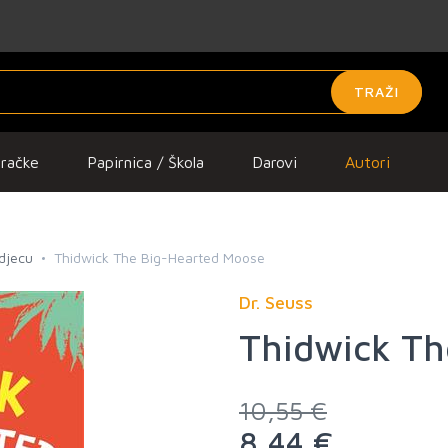
TRAŽI
gračke
Papirnica / Škola
Darovi
Autori
 djecu
Thidwick The Big-Hearted Moose
Dr. Seuss
Thidwick Th
10,55 €
8,44 €