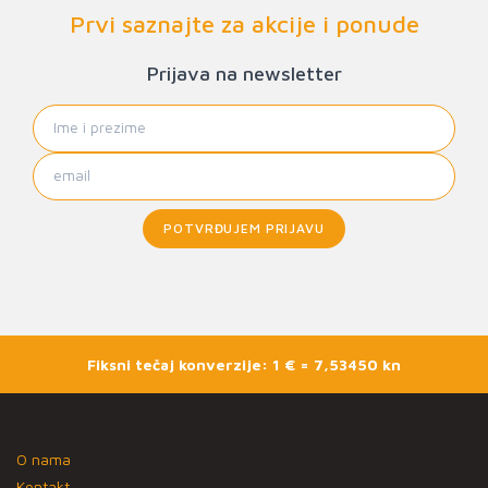
Prvi saznajte za akcije i ponude
Prijava na newsletter
POTVRĐUJEM PRIJAVU
Fiksni tečaj konverzije: 1 € = 7,53450 kn
O nama
Kontakt