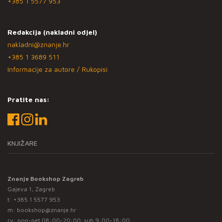
+385 1 5577 953
Redakcija (nakladni odjel)
nakladni@znanje.hr
+385 1 3689 511
Informacije za autore / Rukopisi
Pratite nas:
KNJIŽARE
Znanje Bookshop Zagreb
Gajeva 1, Zagreb
t:
+385 1 5577 953
m:
bookshop@znanje.hr
rv: pon-pet 08:00-20:00; sub 9:00-18:00