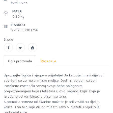
tvrdi uvez
MASA
0.30 kg
BARKOD
9789530001756
Share:
Opis proizvoda
Recenzije
Upoznajte tigrića i njegove prijatelje! Jarke boje i meki dijelovi
savršeni su za male knjiške moljce. Dodirni, opipaj i uživaj!
Potaknite motorički razvoj svoje bebe polaganim
prepoznavanjem boja i tekstura u ovoj laganoj knjizi koja je
izrađena od kombinacije pliša i kartona.
S pomoću remena od tkanine možete je pričvrstiti na dječja
kolica ili na bilo koje drugo mjesto kako bi djetetu uvijek bila
nadohvat ruke.