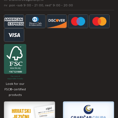
rv: pon -sub 9:00 - 21:00, ned* 9:00 - 20:00
Look for our
FSC®-certified
products