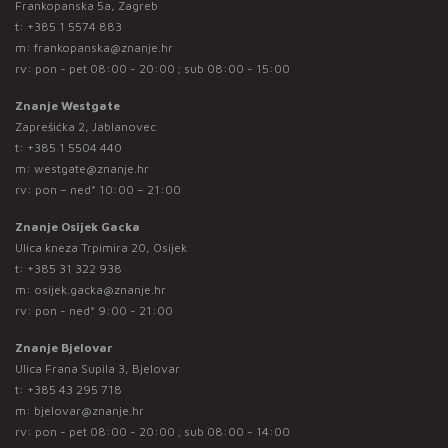
Frankopanska 5a, Zagreb
t:
+385 1 5574 883
m:
frankopanska@znanje.hr
rv: pon - pet 08:00 - 20:00 ; sub 08:00 - 15:00
Znanje Westgate
Zaprešićka 2, Jablanovec
t:
+385 1 5504 440
m:
westgate@znanje.hr
rv: pon – ned* 10:00 – 21:00
Znanje Osijek Gacka
Ulica kneza Trpimira 20, Osijek
t:
+385 31 322 938
m:
osijek.gacka@znanje.hr
rv: pon - ned* 9:00 - 21:00
Znanje Bjelovar
Ulica Frana Supila 3, Bjelovar
t:
+385 43 295 718
m:
bjelovar@znanje.hr
rv: pon - pet 08:00 - 20:00 ; sub 08:00 - 14:00