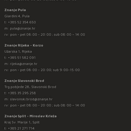
Znanje Pula
Giardini 4, Pula
t:
+385 52 354 650
m:
pula@znanje.hr
rv: pon - pet 08:00 - 20:00 ; sub 08:00 – 14:00
Znanje Rijeka - Korzo
Užarska 1, Rijeka
t:
+385 51 582 091
m:
rijeka@znanje.hr
rv: pon - pet 08:00 - 20:00; sub 9:00-15:00
Znanje Slavonski Brod
Trg pobjede 28, Slavonski Brod
t:
+385 35 295 258
m:
slavonski.brod@znanje.hr
rv: pon - pet 08:00 - 20:00 ; sub 08:00 – 14:00
Znanje Split - Miroslav Krleža
Kraj Sv. Marije 1, Split
t:
+385 21 271 714