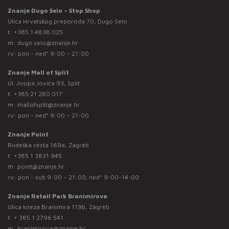
Znanje Dugo Selo – Stop Shop
Ulica Hrvatskog preporoda 70, Dugo Selo
t:
+385 1 4838 025
m:
dugo.selo@znanje.hr
rv: pon - ned* 9:00 – 21:00
Znanje Mall of Split
Ul. Josipa Jovića 93, Split
t:
+385 21 280 017
m:
mallofsplit@znanje.hr
rv: pon - ned* 9:00 – 21:00
Znanje Point
Rudeška cesta 169a, Zagreb
t:
+385 1 3831 945
m:
point@znanje.hr
rv: pon - sub 9:00 – 21:00; ned* 9:00-14:00
Znanje Retail Park Branimirova
Ulica kneza Branimira 119b, Zagreb
t:
+ 385 1 2796 541
m:
branimirova@znanje.hr