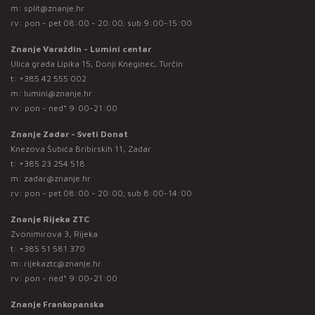
m:
split@znanje.hr
rv: pon - pet 08:00 - 20:00; sub 9:00-15:00
Znanje Varaždin - Lumini centar
Ulica grada Lipika 15, Donji Kneginec, Turčin
t:
+385 42 555 002
m:
lumini@znanje.hr
rv: pon - ned* 9:00-21:00
Znanje Zadar - Sveti Donat
Knezova Šubića Bribirskih 11, Zadar
t:
+385 23 254 518
m:
zadar@znanje.hr
rv: pon - pet 08:00 - 20:00; sub 8:00-14:00
Znanje Rijeka ZTC
Zvonimirova 3, Rijeka
t:
+385 51 581 370
m:
rijekaztc@znanje.hr
rv: pon - ned* 9:00-21:00
Znanje Frankopanska