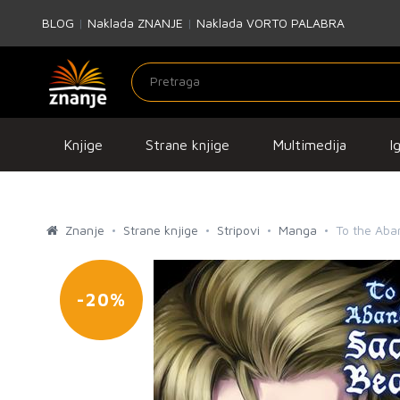
BLOG
|
Naklada ZNANJE
|
Naklada VORTO PALABRA
Knjige
Strane knjige
Multimedija
I
Znanje
Strane knjige
Stripovi
Manga
To the Aba
-20%