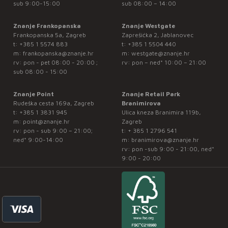
sub 9:00-15:00
sub 08:00 – 14:00
Znanje Frankopanska
Znanje Westgate
Frankopanska 5a, Zagreb
Zaprešićka 2, Jablanovec
t:
+385 1 5574 883
t:
+385 1 5504 440
m:
frankopanska@znanje.hr
m:
westgate@znanje.hr
rv: pon - pet 08:00 - 20:00 ;
rv: pon – ned* 10:00 – 21:00
sub 08:00 - 15:00
Znanje Point
Znanje Retail Park
Rudeška cesta 169a, Zagreb
Branimirova
t:
+385 1 3831 945
Ulica kneza Branimira 119b,
m:
point@znanje.hr
Zagreb
rv: pon - sub 9:00 – 21:00;
t:
+ 385 1 2796 541
ned* 9:00-14:00
m:
branimirova@znanje.hr
rv: pon -sub 9:00 - 21:00, ned*
9:00 - 20:00