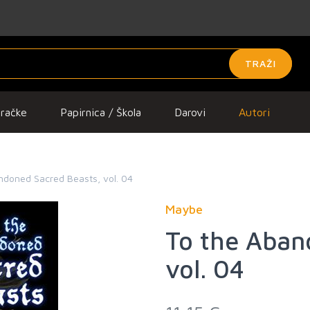
TRAŽI
gračke
Papirnica / Škola
Darovi
Autori
ndoned Sacred Beasts, vol. 04
Maybe
To the Aban
vol. 04