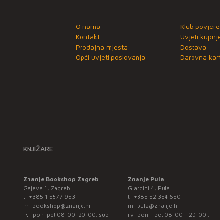
O nama
Klub povjere
Kontakt
Uvjeti kupnj
Prodajna mjesta
Dostava
Opći uvjeti poslovanja
Darovna kart
KNJIŽARE
Znanje Bookshop Zagreb
Znanje Pula
Gajeva 1, Zagreb
Giardini 4, Pula
t:
+385 1 5577 953
t:
+385 52 354 650
m:
bookshop@znanje.hr
m:
pula@znanje.hr
rv: pon-pet 08:00-20:00; sub
rv: pon - pet 08:00 - 20:00 ;