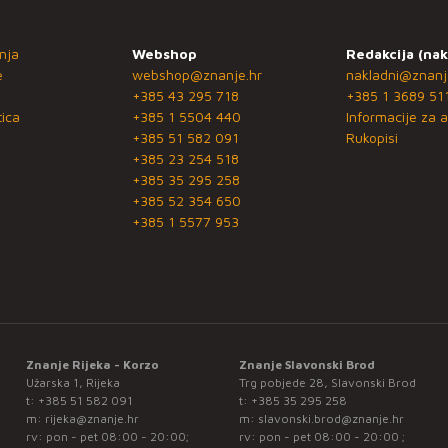
nja
Webshop
Redakcija (nak
e
webshop@znanje.hr
nakladni@znanj
+385 43 295 718
+385 1 3689 51
ica
+385 1 5504 440
Informacije za a
+385 51 582 091
Rukopisi
+385 23 254 518
+385 35 295 258
+385 52 354 650
+385 1 5577 953
Znanje Rijeka - Korzo
Znanje Slavonski Brod
Užarska 1, Rijeka
Trg pobjede 28, Slavonski Brod
t:
+385 51 582 091
t:
+385 35 295 258
m:
rijeka@znanje.hr
m:
slavonski.brod@znanje.hr
rv: pon - pet 08:00 - 20:00;
rv: pon - pet 08:00 - 20:00 ;