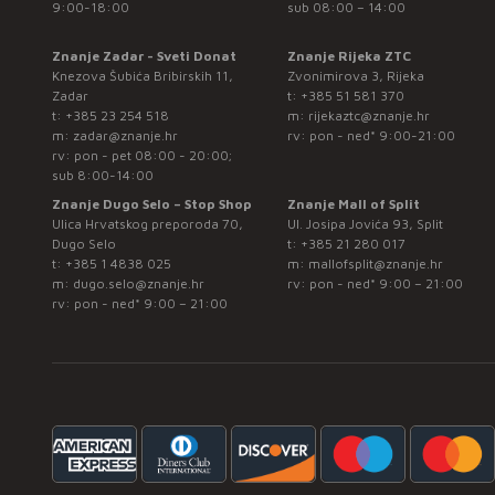
9:00-18:00
sub 08:00 – 14:00
Znanje Zadar - Sveti Donat
Znanje Rijeka ZTC
Knezova Šubića Bribirskih 11,
Zvonimirova 3, Rijeka
Zadar
t:
+385 51 581 370
t:
+385 23 254 518
m:
rijekaztc@znanje.hr
m:
zadar@znanje.hr
rv: pon - ned* 9:00-21:00
rv: pon - pet 08:00 - 20:00;
sub 8:00-14:00
Znanje Dugo Selo – Stop Shop
Znanje Mall of Split
Ulica Hrvatskog preporoda 70,
Ul. Josipa Jovića 93, Split
Dugo Selo
t:
+385 21 280 017
t:
+385 1 4838 025
m:
mallofsplit@znanje.hr
m:
dugo.selo@znanje.hr
rv: pon - ned* 9:00 – 21:00
rv: pon - ned* 9:00 – 21:00