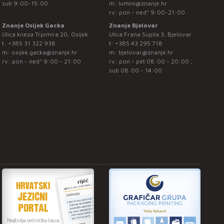
sub 9:00-15:00
m:
lumini@znanje.hr
rv: pon - ned* 9:00-21:00
Znanje Osijek Gacka
Znanje Bjelovar
Ulica kneza Trpimira 20, Osijek
Ulica Frana Supila 3, Bjelovar
t:
+385 31 322 938
t:
+385 43 295 718
m:
osijek.gacka@znanje.hr
m:
bjelovar@znanje.hr
rv: pon - ned* 9:00 - 21:00
rv: pon - pet 08:00 - 20:00 ;
sub 08:00 - 14:00