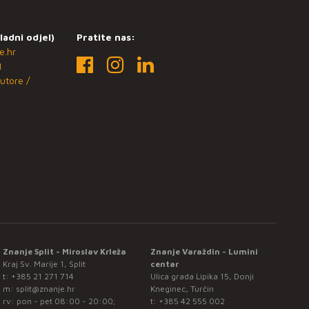
ladni odjel)
Pratite nas:
e.hr
1
utore /
Znanje Split - Miroslav Krleža
Znanje Varaždin - Lumini
Kraj Sv. Marije 1, Split
centar
t:
+385 21 271 714
Ulica grada Lipika 15, Donji
m:
split@znanje.hr
Kneginec, Turčin
rv: pon - pet 08:00 - 20:00;
t:
+385 42 555 002