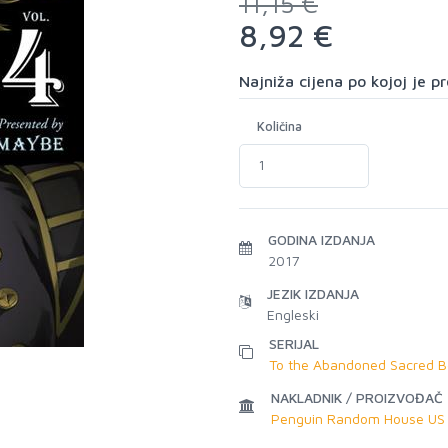
11,15 €
8,92 €
Najniža cijena po kojoj je 
Količina
GODINA IZDANJA
2017
JEZIK IZDANJA
Engleski
SERIJAL
To the Abandoned Sacred B
NAKLADNIK / PROIZVOĐAČ
Penguin Random House US