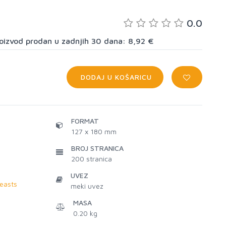
0.0
proizvod prodan u zadnjih 30 dana: 8,92 €
DODAJ U KOŠARICU
FORMAT
127 x 180 mm
BROJ STRANICA
200
stranica
UVEZ
easts
meki uvez
MASA
0.20 kg