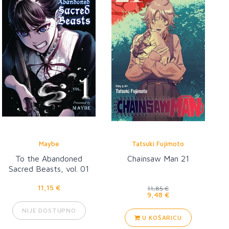
Maybe
Tatsuki Fujimoto
To the Abandoned
Chainsaw Man 21
Sacred Beasts, vol. 01
11,15 €
11,85 €
9,48 €
NIJE DOSTUPNO
U KOŠARICU