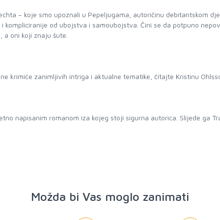
a Rechta – koje smo upoznali u Pepeljugama, autoričinu debitantskom dj
 i kompliciranije od ubojstva i samoubojstva. Čini se da potpuno nepov
 a oni koji znaju šute.
 krimiće zanimljivih intriga i aktualne tematike, čitajte Kristinu Ohlss
etno napisanim romanom iza kojeg stoji sigurna autorica. Slijede ga Tra
Možda bi Vas moglo zanimati