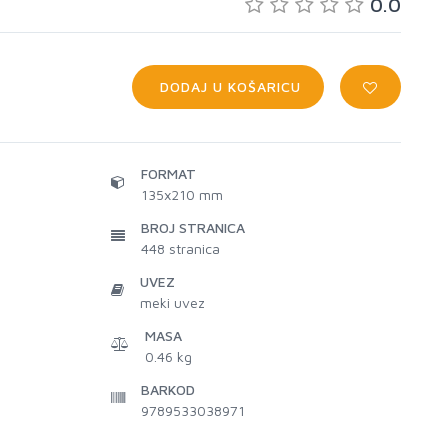
0.0
DODAJ U KOŠARICU
FORMAT
135x210 mm
BROJ STRANICA
448
stranica
UVEZ
meki uvez
MASA
0.46 kg
BARKOD
9789533038971