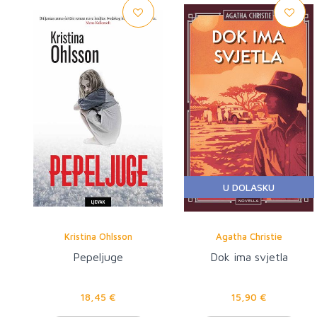
U DOLASKU
Kristina Ohlsson
Agatha Christie
Pepeljuge
Dok ima svjetla
18,45 €
15,90 €