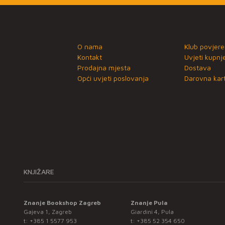
O nama
Klub povjere
Kontakt
Uvjeti kupnj
Prodajna mjesta
Dostava
Opći uvjeti poslovanja
Darovna kart
KNJIŽARE
Znanje Bookshop Zagreb
Znanje Pula
Gajeva 1, Zagreb
Giardini 4, Pula
t:
+385 1 5577 953
t:
+385 52 354 650