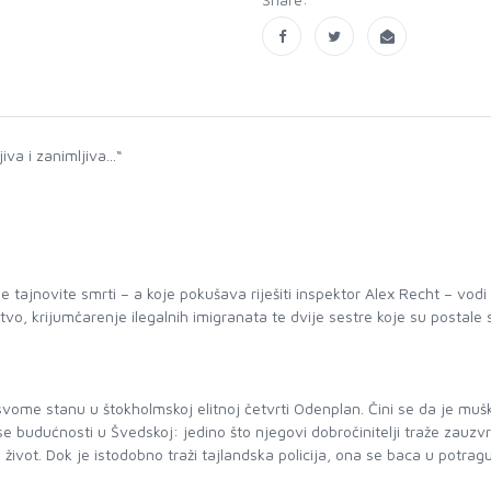
iva i zanimljiva...“
e tajnovite smrti – a koje pokušava riješiti inspektor Alex Recht – vod
o, krijumčarenje ilegalnih imigranata te dvije sestre koje su postale 
 u svome stanu u štokholmskoj elitnoj četvrti Odenplan. Čini se da je mu
 se budućnosti u Švedskoj: jedino što njegovi dobročinitelji traže zau
 život. Dok je istodobno traži tajlandska policija, ona se baca u potra