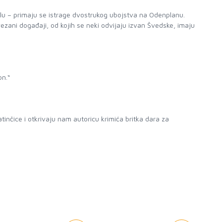
elu – primaju se istrage dvostrukog ubojstva na Odenplanu.
ezani događaji, od kojih se neki odvijaju izvan Švedske, imaju
on.“
tinčice i otkrivaju nam autoricu krimića britka dara za