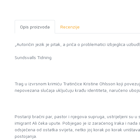
Opis proizvoda
Recenzije
„Autoričin jezik je pitak, a priča o problematici izbjeglica uzbudlj
Sundsvalls Tidning
Trag u izvrsnom krimiću Tratinčice Kristine Ohlsson koji povezuj
nepovezana slučaja uključuju krađu identiteta, naručeno ubojstv
Postariji bračni par, pastor i njegova supruga, ustrijeljeni su
imigrant Ali čeka upute. Pobjegao je iz zaraćenog Iraka i nada
odsječena od ostatka svijeta, netko joj korak po korak uništava
postojanja.