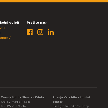
ladni odjel)
Pratite nas:
e.hr
1
utore /
Znanje Split - Miroslav Krleža
Znanje Varaždin - Lumini
Kraj Sv. Marije 1, Split
centar
t:
+385 21 271 714
Ulica grada Lipika 15, Donji