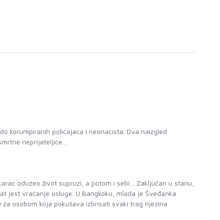
i do korumpiranih policajaca i neonacista. Dva naizgled
smrtne neprijateljice…
škarac oduzeo život supruzi, a potom i sebi… Zaključan u stanu,
zvrat jest vraćanje usluge. U Bangkoku, mlada je Šveđanka
gu za osobom koja pokušava izbrisati svaki trag njezina