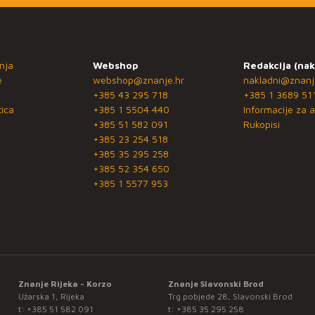
nja
Webshop
Redakcija (nak
e
webshop@znanje.hr
nakladni@znanj
+385 43 295 718
+385 1 3689 51
ica
+385 1 5504 440
Informacije za a
+385 51 582 091
Rukopisi
+385 23 254 518
+385 35 295 258
+385 52 354 650
+385 1 5577 953
Znanje Rijeka - Korzo
Znanje Slavonski Brod
Užarska 1, Rijeka
Trg pobjede 28, Slavonski Brod
t:
+385 51 582 091
t:
+385 35 295 258