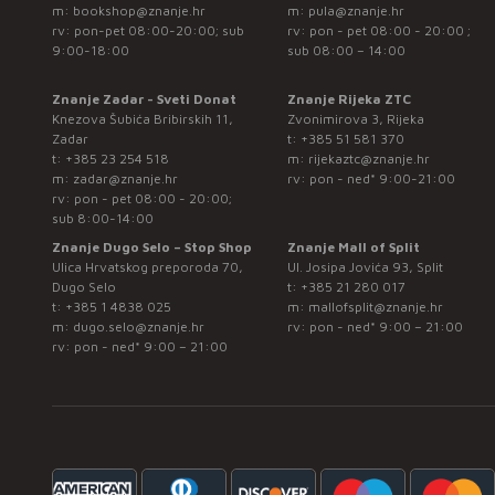
m:
bookshop@znanje.hr
m:
pula@znanje.hr
rv: pon-pet 08:00-20:00; sub
rv: pon - pet 08:00 - 20:00 ;
9:00-18:00
sub 08:00 – 14:00
Znanje Zadar - Sveti Donat
Znanje Rijeka ZTC
Knezova Šubića Bribirskih 11,
Zvonimirova 3, Rijeka
Zadar
t:
+385 51 581 370
t:
+385 23 254 518
m:
rijekaztc@znanje.hr
m:
zadar@znanje.hr
rv: pon - ned* 9:00-21:00
rv: pon - pet 08:00 - 20:00;
sub 8:00-14:00
Znanje Dugo Selo – Stop Shop
Znanje Mall of Split
Ulica Hrvatskog preporoda 70,
Ul. Josipa Jovića 93, Split
Dugo Selo
t:
+385 21 280 017
t:
+385 1 4838 025
m:
mallofsplit@znanje.hr
m:
dugo.selo@znanje.hr
rv: pon - ned* 9:00 – 21:00
rv: pon - ned* 9:00 – 21:00