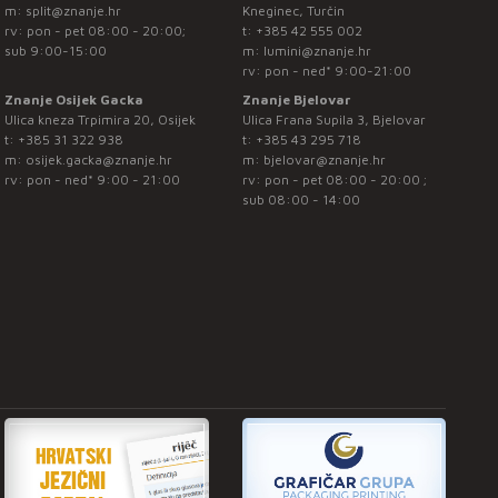
m:
split@znanje.hr
Kneginec, Turčin
rv: pon - pet 08:00 - 20:00;
t:
+385 42 555 002
sub 9:00-15:00
m:
lumini@znanje.hr
rv: pon - ned* 9:00-21:00
Znanje Osijek Gacka
Znanje Bjelovar
Ulica kneza Trpimira 20, Osijek
Ulica Frana Supila 3, Bjelovar
t:
+385 31 322 938
t:
+385 43 295 718
m:
osijek.gacka@znanje.hr
m:
bjelovar@znanje.hr
rv: pon - ned* 9:00 - 21:00
rv: pon - pet 08:00 - 20:00 ;
sub 08:00 - 14:00