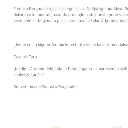
Fredrika Bergman i njezini kolege iz istražiteljskog tima Alex
Uskoro će im postati jasno da pred njima stoji nešto puno veće
veze jedni s drugima, a policija ne shvaća kako. Vrijeme prolazi,
„Jedno se sa sigurnošću može reći: ako volite kvalitetno napisane
Časopis Tara
„Kristina Ohlsson debitirala je Pepeljugama – impresivno kvalit
zanimljivu priču.“
Dnevne novine Skanska Dagbladet