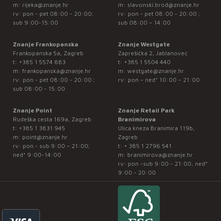
m:
rijeka@znanje.hr
m:
slavonski.brod@znanje.hr
rv: pon - pet 08:00 - 20:00;
rv: pon - pet 08:00 - 20:00 ;
sub 9:00-15:00
sub 08:00 – 14:00
Znanje Frankopanska
Znanje Westgate
Frankopanska 5a, Zagreb
Zaprešićka 2, Jablanovec
t:
+385 1 5574 883
t:
+385 1 5504 440
m:
frankopanska@znanje.hr
m:
westgate@znanje.hr
rv: pon - pet 08:00 - 20:00 ;
rv: pon – ned* 10:00 – 21:00
sub 08:00 - 15:00
Znanje Point
Znanje Retail Park
Rudeška cesta 169a, Zagreb
Branimirova
t:
+385 1 3831 945
Ulica kneza Branimira 119b,
m:
point@znanje.hr
Zagreb
rv: pon - sub 9:00 – 21:00;
t:
+ 385 1 2796 541
ned* 9:00-14:00
m:
branimirova@znanje.hr
rv: pon -sub 9:00 - 21:00, ned*
9:00 - 20:00