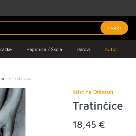
TRAŽI
gračke
Papirnica / Škola
Darovi
Autori
mani
Tratinčice
Kristina Ohlsson
Tratinčice
18,45 €