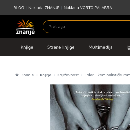
BLOG
|
Naklada ZNANJE
|
Naklada VORTO PALABRA
Knjige
Strane knjige
Multimedija
I
Znanje
Knjige
Književnost
Trileri i kriminalistički ro