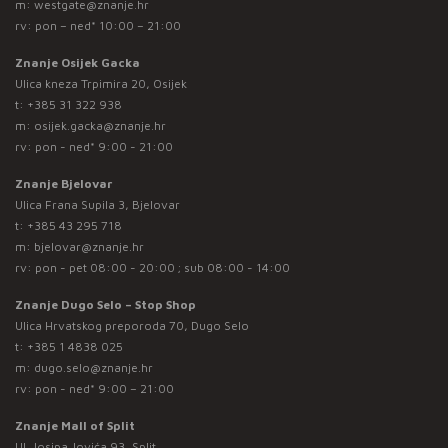
m:
westgate@znanje.hr
rv: pon – ned* 10:00 – 21:00
Znanje Osijek Gacka
Ulica kneza Trpimira 20, Osijek
t:
+385 31 322 938
m:
osijek.gacka@znanje.hr
rv: pon - ned* 9:00 - 21:00
Znanje Bjelovar
Ulica Frana Supila 3, Bjelovar
t:
+385 43 295 718
m:
bjelovar@znanje.hr
rv: pon - pet 08:00 - 20:00 ; sub 08:00 - 14:00
Znanje Dugo Selo – Stop Shop
Ulica Hrvatskog preporoda 70, Dugo Selo
t:
+385 1 4838 025
m:
dugo.selo@znanje.hr
rv: pon - ned* 9:00 – 21:00
Znanje Mall of Split
Ul. Josipa Jovića 93, Split