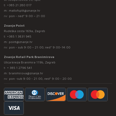
t:
+385 21 280 017
m:
mallofsplit@znanje.hr
rv: pon - ned* 9:00 – 21:00
Znanje Point
Rudeška cesta 169a, Zagreb
t:
+385 1 3831 945
m:
point@znanje.hr
rv: pon - sub 9:00 – 21:00; ned* 9:00-14:00
Znanje Retail Park Branimirova
Ulica kneza Branimira 119b, Zagreb
t:
+ 385 1 2796 541
m:
branimirova@znanje.hr
rv: pon -sub 9:00 - 21:00, ned* 9:00 - 20:00