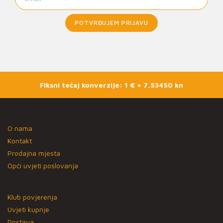
POTVRĐUJEM PRIJAVU
Fiksni tečaj konverzije: 1 € = 7,53450 kn
O nama
Kontakt
Prodajna mjesta
Opći uvjeti poslovanja
Klub povjerenja
Uvjeti kupnje
Dostava