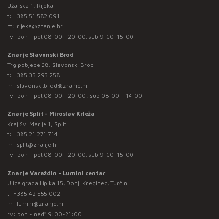
Užarska 1, Rijeka
t:
+385 51 582 091
m:
rijeka@znanje.hr
rv: pon - pet 08:00 - 20:00; sub 9:00-15:00
Znanje Slavonski Brod
Trg pobjede 28, Slavonski Brod
t:
+385 35 295 258
m:
slavonski.brod@znanje.hr
rv: pon - pet 08:00 - 20:00 ; sub 08:00 – 14:00
Znanje Split - Miroslav Krleža
Kraj Sv. Marije 1, Split
t:
+385 21 271 714
m:
split@znanje.hr
rv: pon - pet 08:00 - 20:00; sub 9:00-15:00
Znanje Varaždin - Lumini centar
Ulica grada Lipika 15, Donji Kneginec, Turčin
t:
+385 42 555 002
m:
lumini@znanje.hr
rv: pon - ned* 9:00-21:00