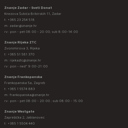
Znanje Zadar - Sveti Donat
Knezova Šubića Bribirskih 11, Zadar
t:
+385 23 254 518
m:
zadar@znanje.hr
rv: pon - pet 08:00 - 20:00; sub 8:00-14:00
Znanje Rijeka ZTC
Zvonimirova 3, Rijeka
t:
+385 51 581 370
m:
rijekaztc@znanje.hr
rv: pon - ned* 9:00-21:00
Znanje Frankopanska
Frankopanska 5a, Zagreb
t:
+385 1 5574 883
m:
frankopanska@znanje.hr
rv: pon - pet 08:00 - 20:00 ; sub 08:00 - 15:00
Znanje Westgate
Zaprešićka 2, Jablanovec
t:
+385 1 5504 440