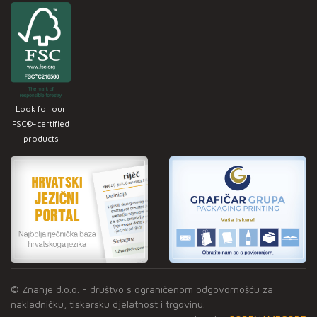
Look for our
FSC®-certified
products
© Znanje d.o.o. - društvo s ograničenom odgovornošću za
nakladničku, tiskarsku djelatnost i trgovinu.