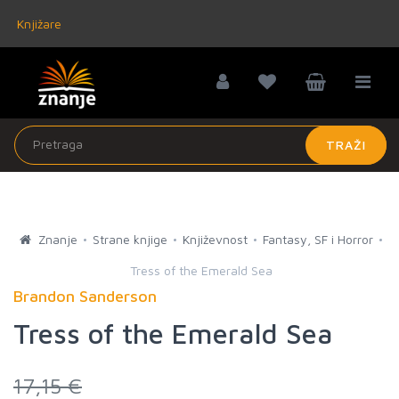
Knjižare
TRAŽI
Znanje
Strane knjige
Književnost
Fantasy, SF i Horror
Tress of the Emerald Sea
Brandon Sanderson
Tress of the Emerald Sea
17,15 €