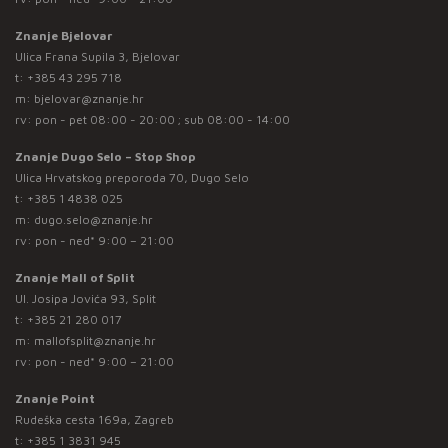
Znanje Bjelovar
Ulica Frana Supila 3, Bjelovar
t:
+385 43 295 718
m:
bjelovar@znanje.hr
rv: pon - pet 08:00 - 20:00 ; sub 08:00 - 14:00
Znanje Dugo Selo – Stop Shop
Ulica Hrvatskog preporoda 70, Dugo Selo
t:
+385 1 4838 025
m:
dugo.selo@znanje.hr
rv: pon - ned* 9:00 – 21:00
Znanje Mall of Split
Ul. Josipa Jovića 93, Split
t:
+385 21 280 017
m:
mallofsplit@znanje.hr
rv: pon - ned* 9:00 – 21:00
Znanje Point
Rudeška cesta 169a, Zagreb
t:
+385 1 3831 945