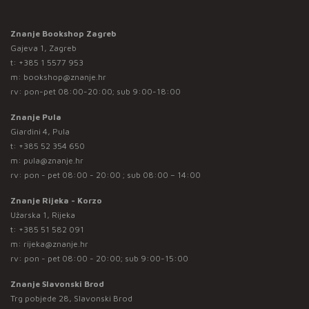
Znanje Bookshop Zagreb
Gajeva 1, Zagreb
t:
+385 1 5577 953
m:
bookshop@znanje.hr
rv: pon-pet 08:00-20:00; sub 9:00-18:00
Znanje Pula
Giardini 4, Pula
t:
+385 52 354 650
m:
pula@znanje.hr
rv: pon - pet 08:00 - 20:00 ; sub 08:00 – 14:00
Znanje Rijeka - Korzo
Užarska 1, Rijeka
t:
+385 51 582 091
m:
rijeka@znanje.hr
rv: pon - pet 08:00 - 20:00; sub 9:00-15:00
Znanje Slavonski Brod
Trg pobjede 28, Slavonski Brod