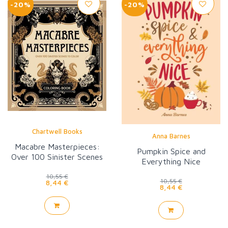
-20%
-20%
Chartwell Books
Anna Barnes
Macabre Masterpieces:
Pumpkin Spice and
Over 100 Sinister Scenes
Everything Nice
to Color
10,55 €
10,55 €
8,44 €
8,44 €