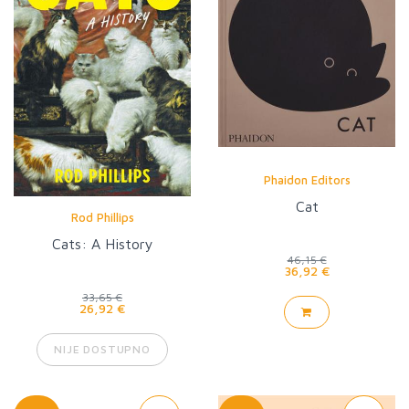
Phaidon Editors
Cat
Rod Phillips
Cats: A History
46,15 €
36,92 €
33,65 €
26,92 €
NIJE DOSTUPNO