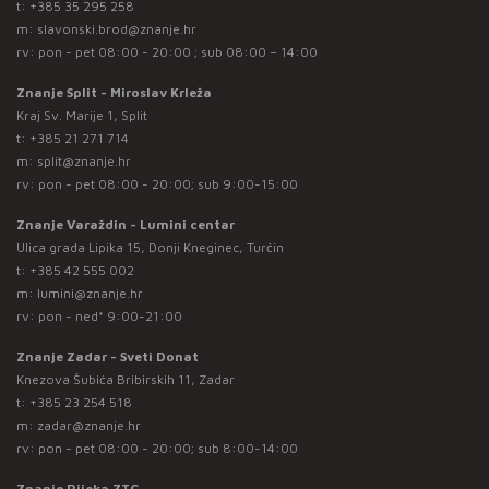
t:
+385 35 295 258
m:
slavonski.brod@znanje.hr
rv: pon - pet 08:00 - 20:00 ; sub 08:00 – 14:00
Znanje Split - Miroslav Krleža
Kraj Sv. Marije 1, Split
t:
+385 21 271 714
m:
split@znanje.hr
rv: pon - pet 08:00 - 20:00; sub 9:00-15:00
Znanje Varaždin - Lumini centar
Ulica grada Lipika 15, Donji Kneginec, Turčin
t:
+385 42 555 002
m:
lumini@znanje.hr
rv: pon - ned* 9:00-21:00
Znanje Zadar - Sveti Donat
Knezova Šubića Bribirskih 11, Zadar
t:
+385 23 254 518
m:
zadar@znanje.hr
rv: pon - pet 08:00 - 20:00; sub 8:00-14:00
Znanje Rijeka ZTC