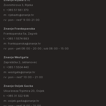
Zvonimirova 3, Rijeka
t:
+385 51 581 370
m:
rijekaztc@znanje.hr
rv: pon - ned* 9:00-21:00
Znanje Frankopanska
Frankopanska 5a, Zagreb
t:
+385 1 5574 883
m:
frankopanska@znanje.hr
rv: pon - pet 08:00 - 20:00 ; sub 08:00 - 15:00
Znanje Westgate
Zaprešićka 2, Jablanovec
t:
+385 1 5504 440
m:
westgate@znanje.hr
rv: pon – ned* 10:00 – 21:00
Znanje Osijek Gacka
Ulica kneza Trpimira 20, Osijek
t:
+385 31 322 938
m:
osijek.gacka@znanje.hr
rv: pon - ned* 9:00 - 21:00