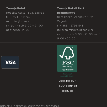
Znanje Point
Znanje Retail Park
Rudeška cesta 169a, Zagreb
Branimirova
t:
+385 1 3831 945
Ulica kneza Branimira 119b,
m:
point@znanje.hr
Zagreb
rv: pon - sub 9:00 – 21:00;
t:
+ 385 1 2796 541
ned* 9:00-14:00
m:
branimirova@znanje.hr
rv: pon -sub 9:00 - 21:00, ned*
9:00 - 20:00
Look for our
FSC®-certified
products
ničku, tiskarsku djelatnost i trgovinu.