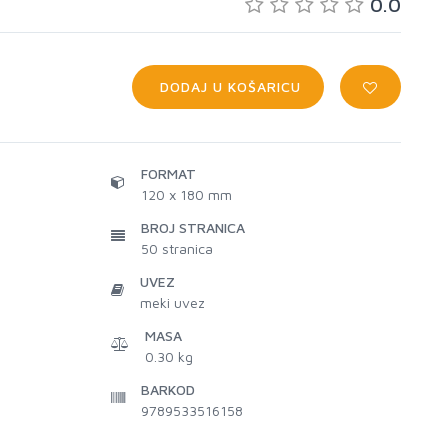
0.0
DODAJ U KOŠARICU
FORMAT
120 x 180 mm
BROJ STRANICA
50
stranica
UVEZ
meki uvez
MASA
0.30 kg
BARKOD
9789533516158