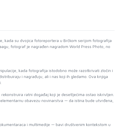
ne, kada su dvojica fotoreportera u Brčkom serijom fotografija
 u Haagu, fotograf je nagrađen nagradom World Press Photo, no
nipulacije, kada fotografija istodobno može razotkrivati zločin i
stribuiraju i nagrađuju, ali i nas koji ih gledamo. Ova knjiga
.
konstruira ratni događaj koji je desetljećima ostao iskrivljen.
 na elementarnu obavezu novinarstva — da istina bude utvrđena,
dokumentaraca i multimedije — bavi društvenim kontekstom u