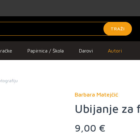
TRAŽI
gračke
Papirnica / Škola
Darovi
Autori
otografiju
Barbara Matejčić
Ubijanje za 
9,00 €