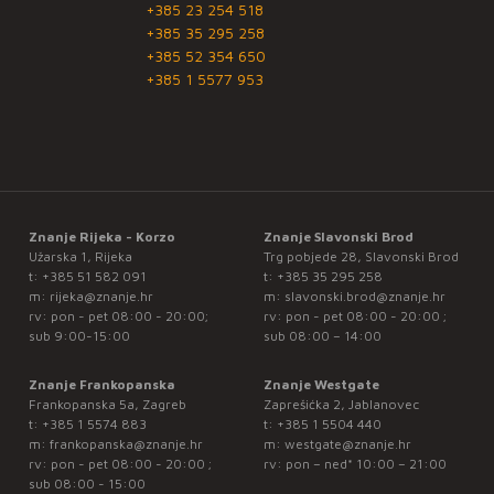
+385 23 254 518
+385 35 295 258
+385 52 354 650
+385 1 5577 953
Znanje Rijeka - Korzo
Znanje Slavonski Brod
Užarska 1, Rijeka
Trg pobjede 28, Slavonski Brod
t:
+385 51 582 091
t:
+385 35 295 258
m:
rijeka@znanje.hr
m:
slavonski.brod@znanje.hr
rv: pon - pet 08:00 - 20:00;
rv: pon - pet 08:00 - 20:00 ;
sub 9:00-15:00
sub 08:00 – 14:00
Znanje Frankopanska
Znanje Westgate
Frankopanska 5a, Zagreb
Zaprešićka 2, Jablanovec
t:
+385 1 5574 883
t:
+385 1 5504 440
m:
frankopanska@znanje.hr
m:
westgate@znanje.hr
rv: pon - pet 08:00 - 20:00 ;
rv: pon – ned* 10:00 – 21:00
sub 08:00 - 15:00