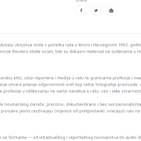
slučaju ubojstva civila s početka rata u Bosni i Hercegovini 1992. godi
agencije Reuters obišle svijet, bile su dokazni materijal na suđenjima
narskoj etici, ulozi reportera i medija u ratu te granicama profesije i ma
je otvara pitanje odgovornosti onih koji ratne fotografije proizvode, di
e profesije u oblikovanju ne samo narativa o ratu, već i slike stvarnosti
de novinarskog zanata: precizno, dokumentirano i bez senzacionalizma re
ina provjere jasno razdvajaju činjenice od pretpostavki, vraćajući nas
m se formama — od istraživačkog i reportažnog novinarstva do audio 