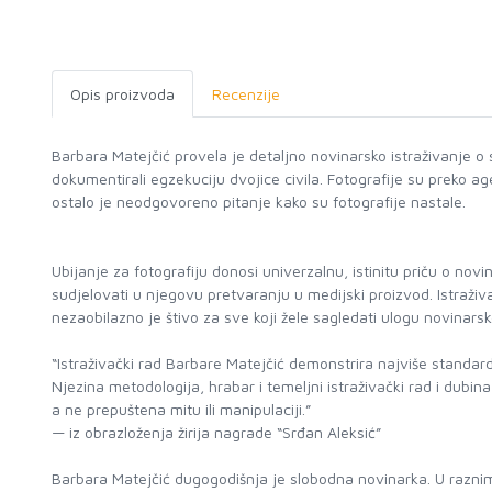
Opis proizvoda
Recenzije
Barbara Matejčić provela je detaljno novinarsko istraživanje o 
dokumentirali egzekuciju dvojice civila. Fotografije su preko 
ostalo je neodgovoreno pitanje kako su fotografije nastale.
Ubijanje za fotografiju donosi univerzalnu, istinitu priču o novi
sudjelovati u njegovu pretvaranju u medijski proizvod. Istraživan
nezaobilazno je štivo za sve koji žele sagledati ulogu novinarsk
“Istraživački rad Barbare Matejčić demonstrira najviše standar
Njezina metodologija, hrabar i temeljni istraživački rad i dub
a ne prepuštena mitu ili manipulaciji.”
— iz obrazloženja žirija nagrade “Srđan Aleksić”
Barbara Matejčić dugogodišnja je slobodna novinarka. U razni