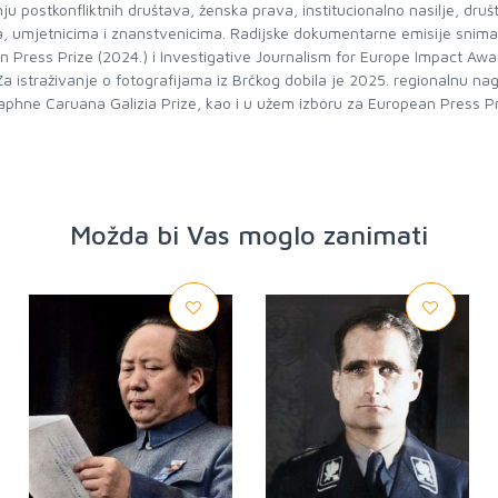
dnju postkonfliktnih društava, ženska prava, institucionalno nasilje, 
ma, umjetnicima i znanstvenicima. Radijske dokumentarne emisije snima
n Press Prize (2024.) i Investigative Journalism for Europe Impact Aw
 Za istraživanje o fotografijama iz Brčkog dobila je 2025. regionalnu na
aphne Caruana Galizia Prize, kao i u užem izboru za European Press Priz
Možda bi Vas moglo zanimati