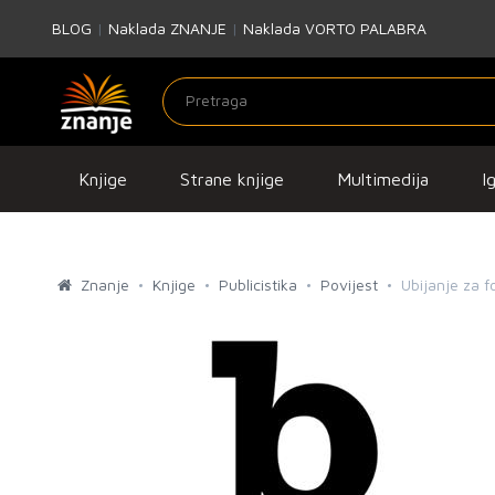
BLOG
|
Naklada ZNANJE
|
Naklada VORTO PALABRA
Knjige
Strane knjige
Multimedija
I
Znanje
Knjige
Publicistika
Povijest
Ubijanje za f