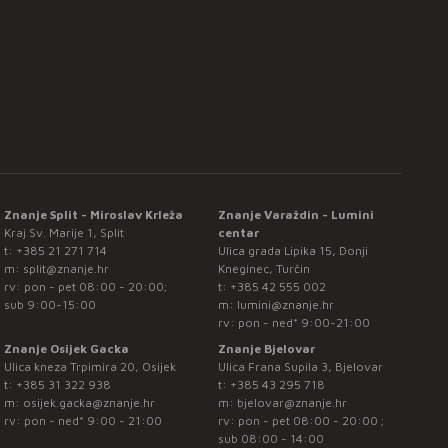
Znanje Split - Miroslav Krleža
Znanje Varaždin - Lumini
Kraj Sv. Marije 1, Split
centar
t:
+385 21 271 714
Ulica grada Lipika 15, Donji
m:
split@znanje.hr
Kneginec, Turčin
rv: pon - pet 08:00 - 20:00;
t:
+385 42 555 002
sub 9:00-15:00
m:
lumini@znanje.hr
rv: pon - ned* 9:00-21:00
Znanje Osijek Gacka
Znanje Bjelovar
Ulica kneza Trpimira 20, Osijek
Ulica Frana Supila 3, Bjelovar
t:
+385 31 322 938
t:
+385 43 295 718
m:
osijek.gacka@znanje.hr
m:
bjelovar@znanje.hr
rv: pon - ned* 9:00 - 21:00
rv: pon - pet 08:00 - 20:00 ;
sub 08:00 - 14:00