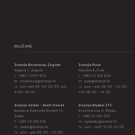
KNJIŽARE
Znanje Bookshop Zagreb
Znanje Pula
Gajeva 1, Zagreb
Giardini 4, Pula
t:
+385 1 5577 953
t:
+385 52 354 650
m:
bookshop@znanje.hr
m:
pula@znanje.hr
rv: pon-pet 08:00-20:00; sub
rv: pon - pet 08:00 - 20:00 ;
9:00-18:00
sub 08:00 – 14:00
Znanje Zadar - Sveti Donat
Znanje Rijeka ZTC
Knezova Šubića Bribirskih 11,
Zvonimirova 3, Rijeka
Zadar
t:
+385 51 581 370
t:
+385 23 254 518
m:
rijekaztc@znanje.hr
m:
zadar@znanje.hr
rv: pon - ned* 9:00-21:00
rv: pon - pet 08:00 - 20:00;