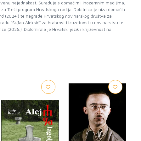
društvenu nejednakost. Surađuje s domaćim i inozemnim medijima,
 za Treći program Hrvatskoga radija. Dobitnica je niza domaćih
ard (2024.) te nagrade Hrvatskog novinarskog društva za
gradu “Srđan Aleksić” za hrabrost i izuzetnost u novinarstvu te
e (2026.). Diplomirala je Hrvatski jezik i književnost na