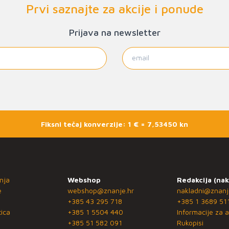
Prvi saznajte za akcije i ponude
Prijava na newsletter
Fiksni tečaj konverzije: 1 € = 7,53450 kn
nja
Webshop
Redakcija (nak
e
webshop@znanje.hr
nakladni@znanj
+385 43 295 718
+385 1 3689 51
ica
+385 1 5504 440
Informacije za a
+385 51 582 091
Rukopisi