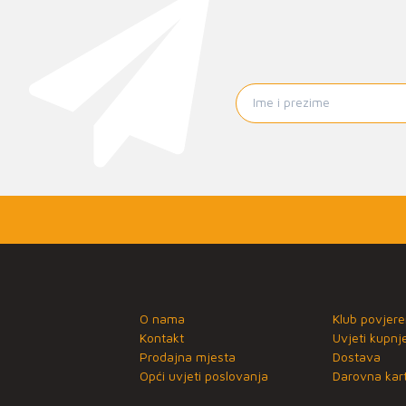
O nama
Klub povjere
Kontakt
Uvjeti kupnj
Prodajna mjesta
Dostava
Opći uvjeti poslovanja
Darovna kart