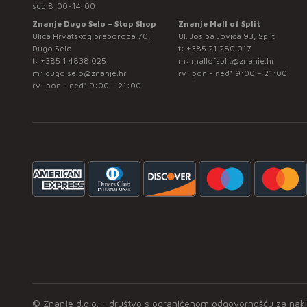
sub 8:00-14:00
Znanje Dugo Selo – Stop Shop
Znanje Mall of Split
Ulica Hrvatskog preporoda 70,
Ul. Josipa Jovića 93, Split
Dugo Selo
t:
+385 21 280 017
t:
+385 1 4838 025
m:
mallofsplit@znanje.hr
m:
dugo.selo@znanje.hr
rv: pon - ned* 9:00 – 21:00
rv: pon - ned* 9:00 – 21:00
© Znanje d.o.o. - društvo s ograničenom odgovornošću za naklad