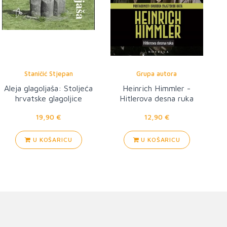
Staničić Stjepan
Grupa autora
Aleja glagoljaša: Stoljeća
Heinrich Himmler -
hrvatske glagoljice
Hitlerova desna ruka
19,90 €
12,90 €
U KOŠARICU
U KOŠARICU