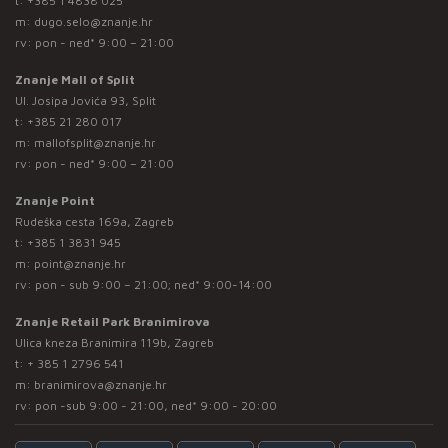
t:
+385 1 4838 025
m:
dugo.selo@znanje.hr
rv: pon - ned* 9:00 – 21:00
Znanje Mall of Split
Ul. Josipa Jovića 93, Split
t:
+385 21 280 017
m:
mallofsplit@znanje.hr
rv: pon - ned* 9:00 – 21:00
Znanje Point
Rudeška cesta 169a, Zagreb
t:
+385 1 3831 945
m:
point@znanje.hr
rv: pon - sub 9:00 – 21:00; ned* 9:00-14:00
Znanje Retail Park Branimirova
Ulica kneza Branimira 119b, Zagreb
t:
+ 385 1 2796 541
m:
branimirova@znanje.hr
rv: pon -sub 9:00 - 21:00, ned* 9:00 - 20:00