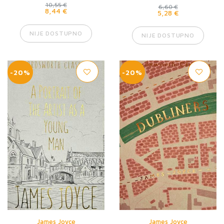
10,55 €
6,60 €
8,44 €
5,28 €
NIJE DOSTUPNO
NIJE DOSTUPNO
-20%
-20%
James Joyce
James Joyce