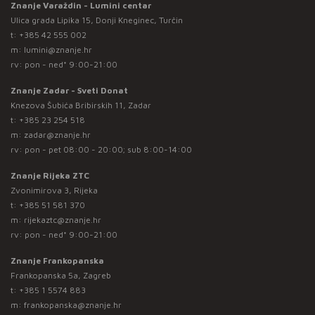
Znanje Varaždin - Lumini centar
Ulica grada Lipika 15, Donji Kneginec, Turčin
t:
+385 42 555 002
m:
lumini@znanje.hr
rv: pon - ned* 9:00-21:00
Znanje Zadar - Sveti Donat
Knezova Šubića Bribirskih 11, Zadar
t:
+385 23 254 518
m:
zadar@znanje.hr
rv: pon - pet 08:00 - 20:00; sub 8:00-14:00
Znanje Rijeka ZTC
Zvonimirova 3, Rijeka
t:
+385 51 581 370
m:
rijekaztc@znanje.hr
rv: pon - ned* 9:00-21:00
Znanje Frankopanska
Frankopanska 5a, Zagreb
t:
+385 1 5574 883
m:
frankopanska@znanje.hr