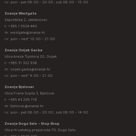
rv: pon - pet 08:00 - 20:00 ; sub 08:00 - 15:00
Znanje Westgate
Zaprešićka 2, Jablanovec
t:
+385 1 5504 440
m:
westgate@znanje.hr
rv: pon – ned* 10:00 – 21:00
Znanje Osijek Gacka
Ulica kneza Trpimira 20, Osijek
t:
+385 31 322 938
m:
osijek.gacka@znanje.hr
rv: pon - ned* 9:00 - 21:00
Znanje Bjelovar
Ulica Frana Supila 3, Bjelovar
t:
+385 43 295 718
m:
bjelovar@znanje.hr
rv: pon - pet 08:00 - 20:00 ; sub 08:00 - 14:00
Znanje Dugo Selo – Stop Shop
Ulica Hrvatskog preporoda 70, Dugo Selo