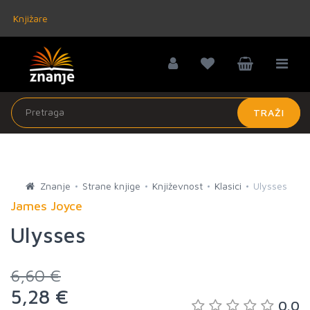
Knjižare
TRAŽI
Znanje
Strane knjige
Književnost
Klasici
Ulysses
James Joyce
Ulysses
6,60 €
5,28 €
0.0