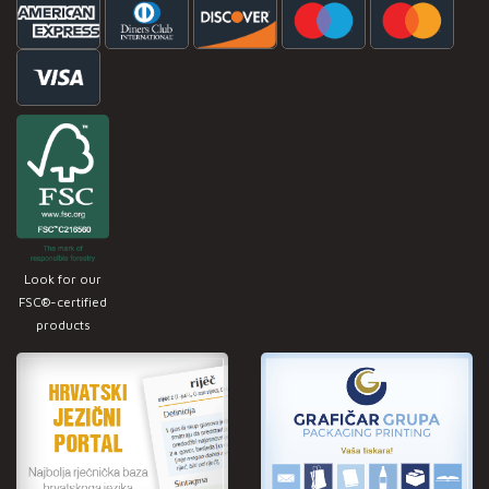
Look for our
FSC®-certified
products