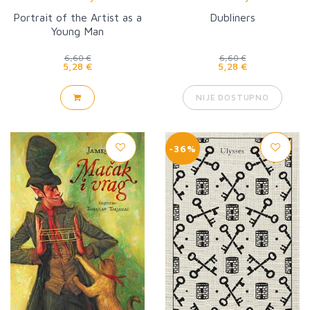
Portrait of the Artist as a
Dubliners
Young Man
6,60 €
6,60 €
5,28 €
5,28 €
NIJE DOSTUPNO
-36%