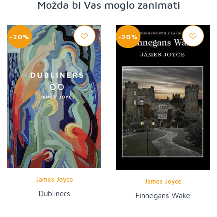
Možda bi Vas moglo zanimati
-20%
-20%
James Joyce
James Joyce
Dubliners
Finnegans Wake