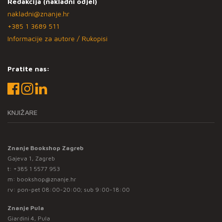
Redakcija (nakladni odjel)
nakladni@znanje.hr
+385 1 3689 511
Informacije za autore / Rukopisi
Pratite nas:
KNJIŽARE
Znanje Bookshop Zagreb
Gajeva 1, Zagreb
t:
+385 1 5577 953
m:
bookshop@znanje.hr
rv: pon-pet 08:00-20:00; sub 9:00-18:00
Znanje Pula
Giardini 4, Pula