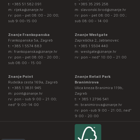
t:
+385 51 582 091
t:
+385 35 295 258
m:
rijeka@znanje.hr
m:
slavonski.brod@znanje.hr
rv: pon - pet 08:00 - 20:00;
rv: pon - pet 08:00 - 20:00 ;
sub 9:00-15:00
sub 08:00 – 14:00
Znanje Frankopanska
Znanje Westgate
Frankopanska 5a, Zagreb
Zaprešićka 2, Jablanovec
t:
+385 1 5574 883
t:
+385 1 5504 440
m:
frankopanska@znanje.hr
m:
westgate@znanje.hr
rv: pon - pet 08:00 - 20:00 ;
rv: pon – ned* 10:00 – 21:00
sub 08:00 - 15:00
Znanje Point
Znanje Retail Park
Rudeška cesta 169a, Zagreb
Branimirova
t:
+385 1 3831 945
Ulica kneza Branimira 119b,
m:
point@znanje.hr
Zagreb
rv: pon - sub 9:00 – 21:00;
t:
+ 385 1 2796 541
ned* 9:00-14:00
m:
branimirova@znanje.hr
rv: pon -sub 9:00 - 21:00, ned*
9:00 - 20:00