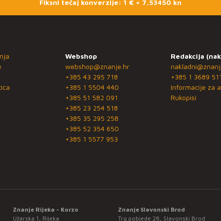
Fiksni tečaj konverzije: 1 € = 7,53450 kn
nja
Webshop
Redakcija (nak
e
webshop@znanje.hr
nakladni@znanj
+385 43 295 718
+385 1 3689 51
ica
+385 1 5504 440
Informacije za a
+385 51 582 091
Rukopisi
+385 23 254 518
+385 35 295 258
+385 52 354 650
+385 1 5577 953
Znanje Rijeka - Korzo
Znanje Slavonski Brod
Užarska 1, Rijeka
Trg pobjede 28, Slavonski Brod