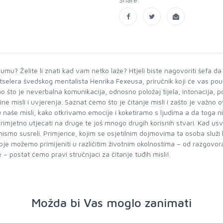
na umu? Želite li znati kad vam netko laže? Htjeli biste nagovoriti šefa 
selera švedskog mentalista Henrika Fexeusa, priručnik koji će vas pouči
 kao što je neverbalna komunikacija, odnosno položaj tijela, intonacija
ezine misli i uvjerenja. Saznat ćemo što je čitanje misli i zašto je važn
naše misli, kako otkrivamo emocije i koketiramo s ljudima a da toga nis
mjetno utjecati na druge te još mnogo drugih korisnih stvari. Kad usv
smo susreli. Primjerice, kojim se osjetilnim dojmovima ta osoba služi 
koje možemo primijeniti u različitim životnim okolnostima – od razgovo
e – postat ćemo pravi stručnjaci za čitanje tuđih misli!
Možda bi Vas moglo zanimati