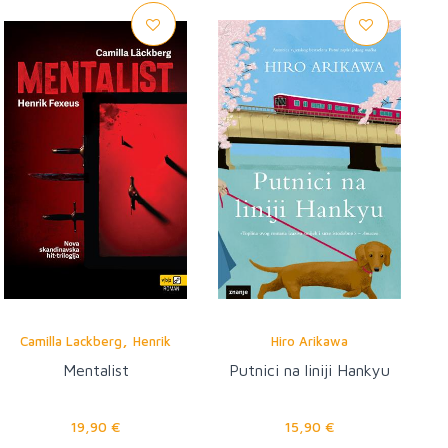
,
Camilla Lackberg
Henrik
Hiro Arikawa
Fexeus
Mentalist
Putnici na liniji Hankyu
19,90 €
15,90 €