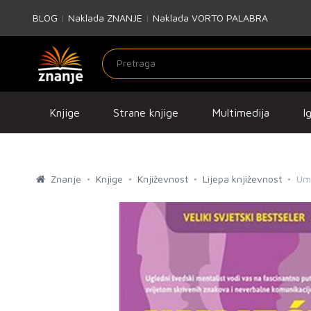
BLOG
|
Naklada ZNANJE
|
Naklada VORTO PALABRA
Knjige
Strane knjige
Multimedija
I
Znanje
Knjige
Književnost
Lijepa književnost
Umi