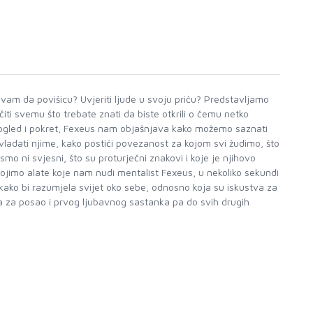
da vam da povišicu? Uvjeriti ljude u svoju priču? Predstavljamo
ti svemu što trebate znati da biste otkrili o čemu netko
, pogled i pokret, Fexeus nam objašnjava kako možemo saznati
o ovladati njime, kako postići povezanost za kojom svi žudimo, što
mo ni svjesni, što su proturječni znakovi i koje je njihovo
ojimo alate koje nam nudi mentalist Fexeus, u nekoliko sekundi
kako bi razumjela svijet oko sebe, odnosno koja su iskustva za
ra za posao i prvog ljubavnog sastanka pa do svih drugih