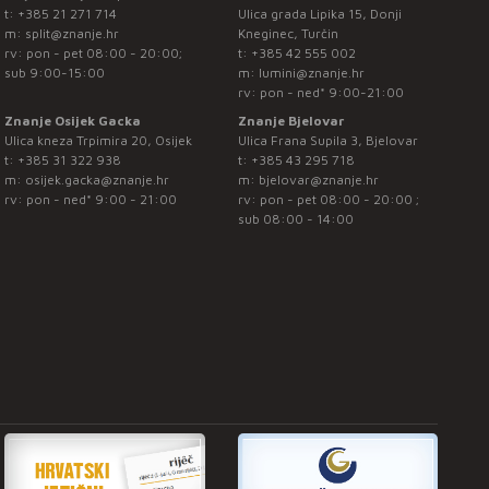
t:
+385 21 271 714
Ulica grada Lipika 15, Donji
m:
split@znanje.hr
Kneginec, Turčin
rv: pon - pet 08:00 - 20:00;
t:
+385 42 555 002
sub 9:00-15:00
m:
lumini@znanje.hr
rv: pon - ned* 9:00-21:00
Znanje Osijek Gacka
Znanje Bjelovar
Ulica kneza Trpimira 20, Osijek
Ulica Frana Supila 3, Bjelovar
t:
+385 31 322 938
t:
+385 43 295 718
m:
osijek.gacka@znanje.hr
m:
bjelovar@znanje.hr
rv: pon - ned* 9:00 - 21:00
rv: pon - pet 08:00 - 20:00 ;
sub 08:00 - 14:00