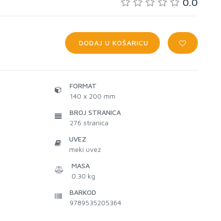
0.0
DODAJ U KOŠARICU
FORMAT
140 x 200 mm
BROJ STRANICA
276
stranica
UVEZ
meki uvez
MASA
0.30 kg
BARKOD
9789535205364