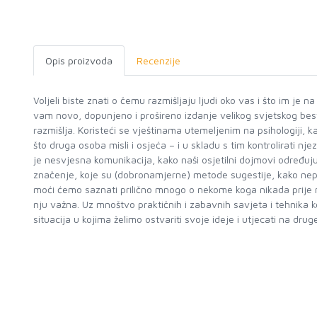
Opis proizvoda
Recenzije
Voljeli biste znati o čemu razmišljaju ljudi oko vas i što im je 
vam novo, dopunjeno i prošireno izdanje velikog svjetskog best
razmišlja. Koristeći se vještinama utemeljenim na psihologiji,
što druga osoba misli i osjeća – i u skladu s tim kontrolirati nj
je nesvjesna komunikacija, kako naši osjetilni dojmovi određuju 
značenje, koje su (dobronamjerne) metode sugestije, kako nepri
moći ćemo saznati prilično mnogo o nekome koga nikada prije ni
nju važna. Uz mnoštvo praktičnih i zabavnih savjeta i tehnika 
situacija u kojima želimo ostvariti svoje ideje i utjecati na drug