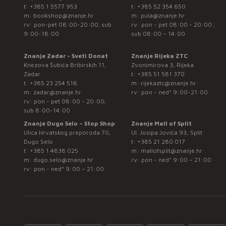
t:
+385 1 5577 953
t:
+385 52 354 650
m:
bookshop@znanje.hr
m:
pula@znanje.hr
rv: pon-pet 08:00-20:00; sub
rv: pon - pet 08:00 - 20:00 ;
9:00-18:00
sub 08:00 – 14:00
Znanje Zadar - Sveti Donat
Znanje Rijeka ZTC
Knezova Šubića Bribirskih 11,
Zvonimirova 3, Rijeka
Zadar
t:
+385 51 581 370
t:
+385 23 254 518
m:
rijekaztc@znanje.hr
m:
zadar@znanje.hr
rv: pon - ned* 9:00-21:00
rv: pon - pet 08:00 - 20:00;
sub 8:00-14:00
Znanje Dugo Selo – Stop Shop
Znanje Mall of Split
Ulica Hrvatskog preporoda 70,
Ul. Josipa Jovića 93, Split
Dugo Selo
t:
+385 21 280 017
t:
+385 1 4838 025
m:
mallofsplit@znanje.hr
m:
dugo.selo@znanje.hr
rv: pon - ned* 9:00 – 21:00
rv: pon - ned* 9:00 – 21:00