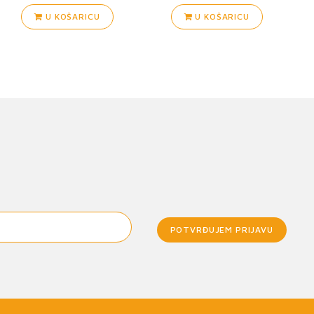
U KOŠARICU
U KOŠARICU
POTVRĐUJEM PRIJAVU