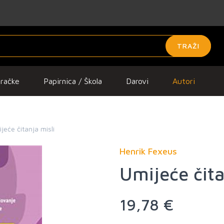
TRAŽI
gračke
Papirnica / Škola
Darovi
Autori
jeće čitanja misli
Henrik Fexeus
Umijeće čita
19,78 €