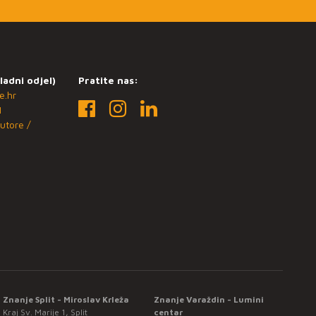
ladni odjel)
Pratite nas:
e.hr
1
utore /
Znanje Split - Miroslav Krleža
Znanje Varaždin - Lumini
Kraj Sv. Marije 1, Split
centar