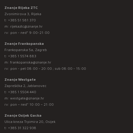
Znanje Rijeka ZTC
Zvonimirova 3, Rijeka
t:
+385 51 581 370
m:
rijekaztc@znanje.hr
rv: pon - ned* 9:00-21:00
Znanje Frankopanska
Frankopanska 5a, Zagreb
t:
+385 1 5574 883
m:
frankopanska@znanje.hr
rv: pon - pet 08:00 - 20:00 ; sub 08:00 - 15:00
Znanje Westgate
Zaprešićka 2, Jablanovec
t:
+385 1 5504 440
m:
westgate@znanje.hr
rv: pon – ned* 10:00 – 21:00
Znanje Osijek Gacka
Ulica kneza Trpimira 20, Osijek
t:
+385 31 322 938