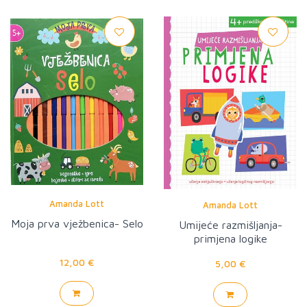
Amanda Lott
Amanda Lott
Moja prva vježbenica- Selo
Umijeće razmišljanja-
primjena logike
12,00 €
5,00 €