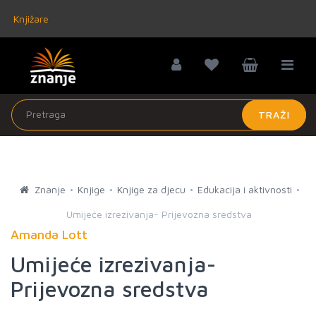
Knjižare
TRAŽI
Znanje
Knjige
Knjige za djecu
Edukacija i aktivnosti
Umijeće izrezivanja- Prijevozna sredstva
Amanda Lott
Umijeće izrezivanja-
Prijevozna sredstva