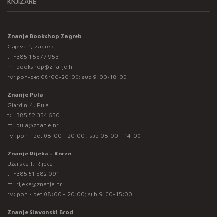
KNJIŽARE
Znanje Bookshop Zagreb
Gajeva 1, Zagreb
t:
+385 1 5577 953
m:
bookshop@znanje.hr
rv: pon-pet 08:00-20:00; sub 9:00-18:00
Znanje Pula
Giardini 4, Pula
t:
+385 52 354 650
m:
pula@znanje.hr
rv: pon - pet 08:00 - 20:00 ; sub 08:00 – 14:00
Znanje Rijeka - Korzo
Užarska 1, Rijeka
t:
+385 51 582 091
m:
rijeka@znanje.hr
rv: pon - pet 08:00 - 20:00; sub 9:00-15:00
Znanje Slavonski Brod