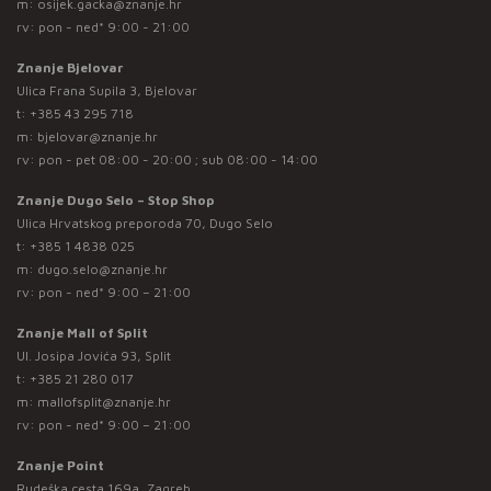
m:
osijek.gacka@znanje.hr
rv: pon - ned* 9:00 - 21:00
Znanje Bjelovar
Ulica Frana Supila 3, Bjelovar
t:
+385 43 295 718
m:
bjelovar@znanje.hr
rv: pon - pet 08:00 - 20:00 ; sub 08:00 - 14:00
Znanje Dugo Selo – Stop Shop
Ulica Hrvatskog preporoda 70, Dugo Selo
t:
+385 1 4838 025
m:
dugo.selo@znanje.hr
rv: pon - ned* 9:00 – 21:00
Znanje Mall of Split
Ul. Josipa Jovića 93, Split
t:
+385 21 280 017
m:
mallofsplit@znanje.hr
rv: pon - ned* 9:00 – 21:00
Znanje Point
Rudeška cesta 169a, Zagreb