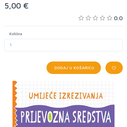
5,00 €
0.0
Količina
DODAJ U KOŠARICU