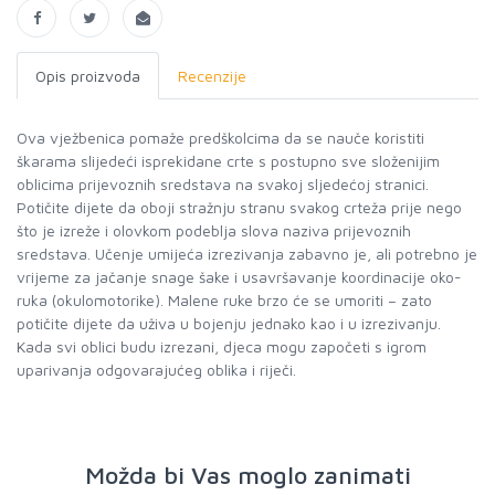
Opis proizvoda
Recenzije
Ova vježbenica pomaže predškolcima da se nauče koristiti
škarama slijedeći isprekidane crte s postupno sve složenijim
oblicima prijevoznih sredstava na svakoj sljedećoj stranici.
Potičite dijete da oboji stražnju stranu svakog crteža prije nego
što je izreže i olovkom podeblja slova naziva prijevoznih
sredstava. Učenje umijeća izrezivanja zabavno je, ali potrebno je
vrijeme za jačanje snage šake i usavršavanje koordinacije oko-
ruka (okulomotorike). Malene ruke brzo će se umoriti – zato
potičite dijete da uživa u bojenju jednako kao i u izrezivanju.
Kada svi oblici budu izrezani, djeca mogu započeti s igrom
uparivanja odgovarajućeg oblika i riječi.
Možda bi Vas moglo zanimati