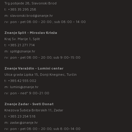
Trg pobjede 28, Slavonski Brod
t:
+385 35 295 258
m:
slavonski.brod@znanje.hr
rv: pon - pet 08:00 - 20:00 ; sub 08:00 – 14:00
Znanje Split - Miroslav Krleža
Kraj Sv. Marije 1, Split
t:
+385 21 271 714
m:
split@znanje.hr
rv: pon - pet 08:00 - 20:00; sub 9:00-15:00
Znanje Varaždin - Lumini centar
Ulica grada Lipika 15, Donji Kneginec, Turčin
t:
+385 42 555 002
m:
lumini@znanje.hr
rv: pon - ned* 9:00-21:00
Znanje Zadar - Sveti Donat
Knezova Šubića Bribirskih 11, Zadar
t:
+385 23 254 518
m:
zadar@znanje.hr
rv: pon - pet 08:00 - 20:00; sub 8:00-14:00