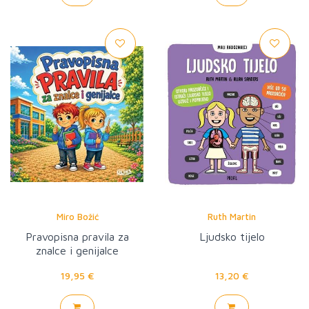
Miro Božić
Ruth Martin
Pravopisna pravila za
Ljudsko tijelo
znalce i genijalce
19,95 €
13,20 €