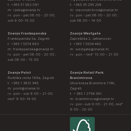
t:
+385 51 582 091
t:
+385 35 295 258
m:
rijeka@znanje.hr
m:
slavonski.brod@znanje.hr
rv: pon - pet 08:00 - 20:00;
rv: pon - pet 08:00 - 20:00 ;
sub 9:00-15:00
sub 08:00 – 14:00
Znanje Frankopanska
Znanje Westgate
Frankopanska 5a, Zagreb
Zaprešićka 2, Jablanovec
t:
+385 1 5574 883
t:
+385 1 5504 440
m:
frankopanska@znanje.hr
m:
westgate@znanje.hr
rv: pon - pet 08:00 - 20:00 ;
rv: pon – ned* 10:00 – 21:00
sub 08:00 - 15:00
Znanje Point
Znanje Retail Park
Rudeška cesta 169a, Zagreb
Branimirova
t:
+385 1 3831 945
Ulica kneza Branimira 119b,
m:
point@znanje.hr
Zagreb
rv: pon - sub 9:00 – 21:00;
t:
+ 385 1 2796 541
ned* 9:00-14:00
m:
branimirova@znanje.hr
rv: pon -sub 9:00 - 21:00, ned*
9:00 - 20:00