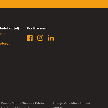
ladni odjel)
Pratite nas:
e.hr
1
utore /
Znanje Split - Miroslav Krleža
Znanje Varaždin - Lumini
Kraj Sv. Marije 1, Split
centar