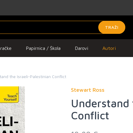
TRAŽI
gračke
Papirnica / Škola
Darovi
Autori
and the Israeli-Palestinian Conflict
Stewart Ross
Understand t
Conflict