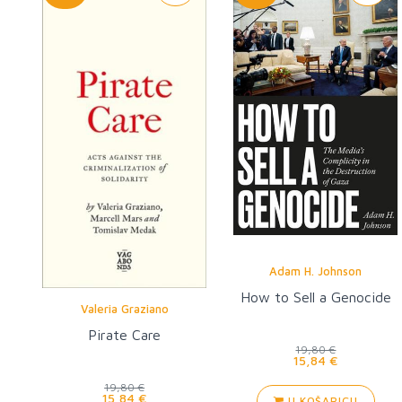
Adam H. Johnson
How to Sell a Genocide
Valeria Graziano
Pirate Care
19,80 €
15,84 €
19,80 €
15,84 €
U KOŠARICU