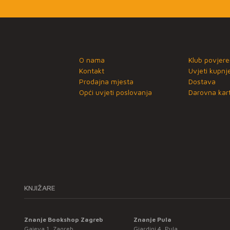
O nama
Klub povjere
Kontakt
Uvjeti kupnj
Prodajna mjesta
Dostava
Opći uvjeti poslovanja
Darovna kart
KNJIŽARE
Znanje Bookshop Zagreb
Znanje Pula
Gajeva 1, Zagreb
Giardini 4, Pula