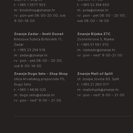
t:
+385 1 5577 953
t:
+385 52 354 650
m:
bookshop@znanje.hr
m:
pula@znanje.hr
rv: pon-pet 08:00-20:00; sub
rv: pon - pet 08:00 - 20:00 ;
9:00-18:00
sub 08:00 – 14:00
Znanje Zadar - Sveti Donat
Znanje Rijeka ZTC
Knezova Šubića Bribirskih 11,
Zvonimirova 3, Rijeka
Zadar
t:
+385 51 581 370
t:
+385 23 254 518
m:
rijekaztc@znanje.hr
m:
zadar@znanje.hr
rv: pon - ned* 9:00-21:00
rv: pon - pet 08:00 - 20:00;
sub 8:00-14:00
Znanje Dugo Selo – Stop Shop
Znanje Mall of Split
Ulica Hrvatskog preporoda 70,
Ul. Josipa Jovića 93, Split
Dugo Selo
t:
+385 21 280 017
t:
+385 1 4838 025
m:
mallofsplit@znanje.hr
m:
dugo.selo@znanje.hr
rv: pon - ned* 9:00 – 21:00
rv: pon - ned* 9:00 – 21:00