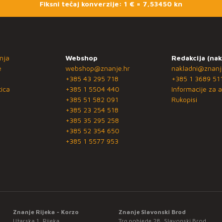
Fiksni tečaj konverzije: 1 € = 7,53450 kn
nja
Webshop
Redakcija (nak
e
webshop@znanje.hr
nakladni@znanj
+385 43 295 718
+385 1 3689 51
ica
+385 1 5504 440
Informacije za a
+385 51 582 091
Rukopisi
+385 23 254 518
+385 35 295 258
+385 52 354 650
+385 1 5577 953
Znanje Rijeka - Korzo
Znanje Slavonski Brod
Užarska 1, Rijeka
Trg pobjede 28, Slavonski Brod