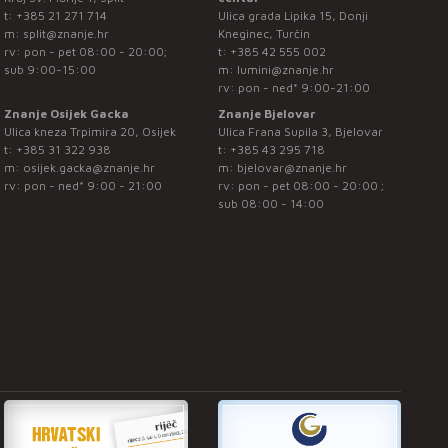
t:
+385 21 271 714
Ulica grada Lipika 15, Donji
m:
split@znanje.hr
Kneginec, Turčin
rv: pon - pet 08:00 - 20:00;
t:
+385 42 555 002
sub 9:00-15:00
m:
lumini@znanje.hr
rv: pon - ned* 9:00-21:00
Znanje Osijek Gacka
Znanje Bjelovar
Ulica kneza Trpimira 20, Osijek
Ulica Frana Supila 3, Bjelovar
t:
+385 31 322 938
t:
+385 43 295 718
m:
osijek.gacka@znanje.hr
m:
bjelovar@znanje.hr
rv: pon - ned* 9:00 - 21:00
rv: pon - pet 08:00 - 20:00 ;
sub 08:00 - 14:00