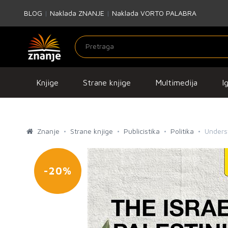
BLOG
|
Naklada ZNANJE
|
Naklada VORTO PALABRA
Knjige
Strane knjige
Multimedija
I
Znanje
Strane knjige
Publicistika
Politika
Underst
-20%