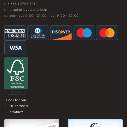
t:
+ 385 1 2796 541
m:
branimirova@znanje.hr
rv: pon -sub 9:00 - 21:00, ned* 9:00 - 20:00
Look for our
FSC®-certified
products