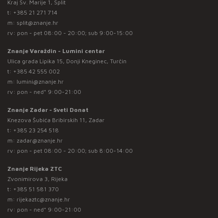
Kraj Sv. Marije 1, Split
t:
+385 21 271 714
m:
split@znanje.hr
rv: pon - pet 08:00 - 20:00; sub 9:00-15:00
Znanje Varaždin - Lumini centar
Ulica grada Lipika 15, Donji Kneginec, Turčin
t:
+385 42 555 002
m:
lumini@znanje.hr
rv: pon - ned* 9:00-21:00
Znanje Zadar - Sveti Donat
Knezova Šubića Bribirskih 11, Zadar
t:
+385 23 254 518
m:
zadar@znanje.hr
rv: pon - pet 08:00 - 20:00; sub 8:00-14:00
Znanje Rijeka ZTC
Zvonimirova 3, Rijeka
t:
+385 51 581 370
m:
rijekaztc@znanje.hr
rv: pon - ned* 9:00-21:00