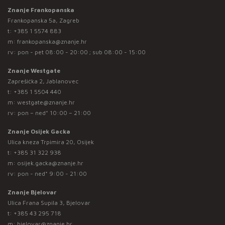
Znanje Frankopanska
Frankopanska 5a, Zagreb
t:
+385 1 5574 883
m:
frankopanska@znanje.hr
rv: pon - pet 08:00 - 20:00 ; sub 08:00 - 15:00
Znanje Westgate
Zaprešićka 2, Jablanovec
t:
+385 1 5504 440
m:
westgate@znanje.hr
rv: pon – ned* 10:00 – 21:00
Znanje Osijek Gacka
Ulica kneza Trpimira 20, Osijek
t:
+385 31 322 938
m:
osijek.gacka@znanje.hr
rv: pon - ned* 9:00 - 21:00
Znanje Bjelovar
Ulica Frana Supila 3, Bjelovar
t:
+385 43 295 718
m:
bjelovar@znanje.hr