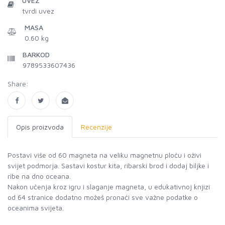
UVEZ
tvrdi uvez
MASA
0.60 kg
BARKOD
9789533607436
Share:
Opis proizvoda
Recenzije
Postavi više od 60 magneta na veliku magnetnu ploču i oživi
svijet podmorja. Sastavi kostur kita, ribarski brod i dodaj biljke i
ribe na dno oceana.
Nakon učenja kroz igru i slaganje magneta, u edukativnoj knjizi
od 64 stranice dodatno možeš pronaći sve važne podatke o
oceanima svijeta.