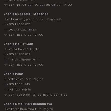
rv: pon - pet 08:00 - 20:00 ; sub 08:00 - 14:00
Znanje Dugo Selo – Stop Shop
Ulica Hrvatskog preporoda 70, Dugo Selo
t:
+385 1 4838 025
m:
dugo.selo@znanje.hr
rv: pon - ned* 9:00 – 21:00
Znanje Mall of Split
Ul. Josipa Jovića 93, Split
t:
+385 21 280 017
m:
mallofsplit@znanje.hr
rv: pon - ned* 9:00 – 21:00
Znanje Point
Rudeška cesta 169a, Zagreb
t:
+385 1 3831 945
m:
point@znanje.hr
rv: pon - sub 9:00 – 21:00; ned* 9:00-14:00
Znanje Retail Park Branimirova
Ulica kneza Branimira 119b, Zagreb