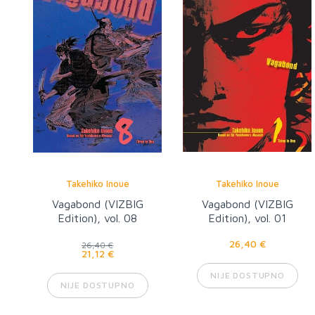
Takehiko Inoue
Takehiko Inoue
Vagabond (VIZBIG
Vagabond (VIZBIG
Edition), vol. 08
Edition), vol. 01
26,40 €
26,40 €
21,12 €
NIJE DOSTUPNO
NIJE DOSTUPNO