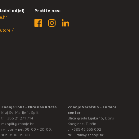
ladni odjel)
Pratite nas:
e.hr
1
utore /
Znanje Split - Miroslav Krleža
Znanje Varaždin - Lumini
Kraj Sv. Marije 1, Split
centar
t:
+385 21 271 714
Ulica grada Lipika 15, Donji
m:
split@znanje.hr
Kneginec, Turčin
rv: pon - pet 08:00 - 20:00;
t:
+385 42 555 002
sub 9:00-15:00
m:
lumini@znanje.hr