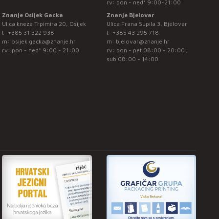
rv: pon - ned* 9:00-21:00
Znanje Osijek Gacka
Znanje Bjelovar
Ulica kneza Trpimira 20, Osijek
Ulica Frana Supila 3, Bjelovar
t:
+385 31 322 938
t:
+385 43 295 718
m:
osijek.gacka@znanje.hr
m:
bjelovar@znanje.hr
rv: pon - ned* 9:00 - 21:00
rv: pon - pet 08:00 - 20:00 ;
sub 08:00 - 14:00