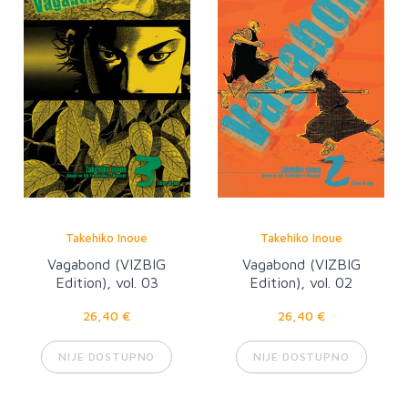
Takehiko Inoue
Takehiko Inoue
Vagabond (VIZBIG
Vagabond (VIZBIG
Edition), vol. 03
Edition), vol. 02
26,40 €
26,40 €
NIJE DOSTUPNO
NIJE DOSTUPNO