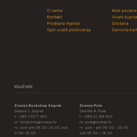
O nama
Klub povjere
Kontakt
Uvjeti kupnj
Prodajna mjesta
Dostava
Opći uvjeti poslovanja
Darovna kart
KNJIŽARE
Znanje Bookshop Zagreb
Znanje Pula
Gajeva 1, Zagreb
Giardini 4, Pula
t:
+385 1 5577 953
t:
+385 52 354 650
m:
bookshop@znanje.hr
m:
pula@znanje.hr
rv: pon-pet 08:00-20:00; sub
rv: pon - pet 08:00 - 20:00 ;
9:00-18:00
sub 08:00 – 14:00