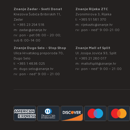
Znanje Zadar - Sveti Donat
Znanje Rijeka ZTC
Knezova Šubića Bribirskih 11,
Zvonimirova 3, Rijeka
Zadar
t:
+385 51 581 370
t:
+385 23 254 518
m:
rijekaztc@znanje.hr
m:
zadar@znanje.hr
rv: pon - ned* 9:00-21:00
rv: pon - pet 08:00 - 20:00;
sub 8:00-14:00
Znanje Dugo Selo – Stop Shop
Znanje Mall of Split
Ulica Hrvatskog preporoda 70,
Ul. Josipa Jovića 93, Split
Dugo Selo
t:
+385 21 280 017
t:
+385 1 4838 025
m:
mallofsplit@znanje.hr
m:
dugo.selo@znanje.hr
rv: pon - ned* 9:00 – 21:00
rv: pon - ned* 9:00 – 21:00