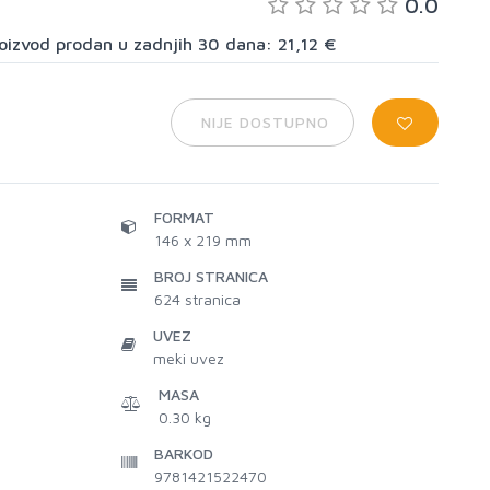
0.0
proizvod prodan u zadnjih 30 dana: 21,12 €
NIJE DOSTUPNO
FORMAT
146 x 219 mm
BROJ STRANICA
624
stranica
UVEZ
meki uvez
MASA
0.30 kg
BARKOD
9781421522470