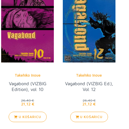
Takehiko Inoue
Takehiko Inoue
Vagabond (VIZBIG
Vagabond (VIZBIG Ed.),
Edition), vol. 10
Vol. 12
26,40 €
26,40 €
21,12 €
21,12 €
U KOŠARICU
U KOŠARICU