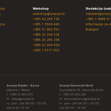
nja
Webshop
Redakcija (nak
e
webshop@znanje.hr
nakladni@znanj
+385 43 295 718
+385 1 3689 51
ica
+385 1 5504 440
Informacije za a
+385 51 582 091
Rukopisi
+385 23 254 518
+385 35 295 258
+385 52 354 650
+385 1 5577 953
Znanje Rijeka - Korzo
Znanje Slavonski Brod
Užarska 1, Rijeka
Trg pobjede 28, Slavonski Brod
t:
+385 51 582 091
t:
+385 35 295 258
m:
rijeka@znanje.hr
m:
slavonski.brod@znanje.hr
rv: pon - pet 08:00 - 20:00;
rv: pon - pet 08:00 - 20:00 ;
sub 9:00-15:00
sub 08:00 – 14:00