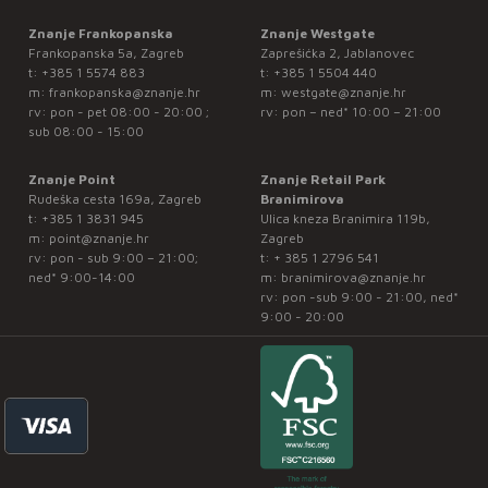
Znanje Frankopanska
Znanje Westgate
Frankopanska 5a, Zagreb
Zaprešićka 2, Jablanovec
t:
+385 1 5574 883
t:
+385 1 5504 440
m:
frankopanska@znanje.hr
m:
westgate@znanje.hr
rv: pon - pet 08:00 - 20:00 ;
rv: pon – ned* 10:00 – 21:00
sub 08:00 - 15:00
Znanje Point
Znanje Retail Park
Rudeška cesta 169a, Zagreb
Branimirova
t:
+385 1 3831 945
Ulica kneza Branimira 119b,
m:
point@znanje.hr
Zagreb
rv: pon - sub 9:00 – 21:00;
t:
+ 385 1 2796 541
ned* 9:00-14:00
m:
branimirova@znanje.hr
rv: pon -sub 9:00 - 21:00, ned*
9:00 - 20:00