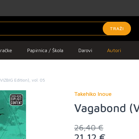
TRAŽI
gračke
Papirnica / Škola
Darovi
Autori
IZBIG Edition), vol. 05
Takehiko Inoue
Vagabond (VI
26,40 €
21,12 €