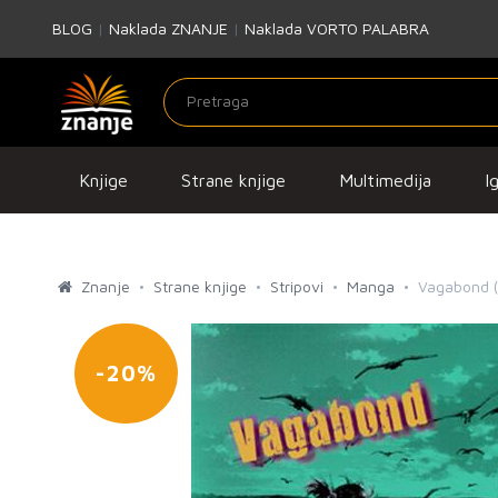
BLOG
|
Naklada ZNANJE
|
Naklada VORTO PALABRA
Knjige
Strane knjige
Multimedija
I
Znanje
Strane knjige
Stripovi
Manga
Vagabond (V
-20%