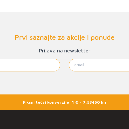
Prvi saznajte za akcije i ponude
Prijava na newsletter
Fiksni tečaj konverzije: 1 € = 7,53450 kn