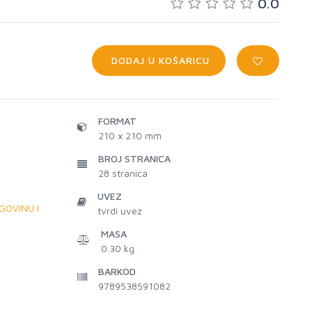
0.0
DODAJ U KOŠARICU
FORMAT
210 x 210 mm
BROJ STRANICA
28
stranica
UVEZ
GOVINU I
tvrdi uvez
MASA
0.30 kg
BARKOD
9789538591082