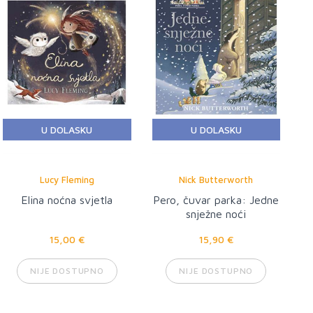
U DOLASKU
U DOLASKU
Lucy Fleming
Nick Butterworth
Elina noćna svjetla
Pero, čuvar parka: Jedne
snježne noći
15,00 €
15,90 €
NIJE DOSTUPNO
NIJE DOSTUPNO