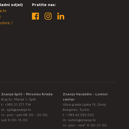
ladni odjel)
Pratite nas:
e.hr
1
utore /
Znanje Split - Miroslav Krleža
Znanje Varaždin - Lumini
Kraj Sv. Marije 1, Split
centar
t:
+385 21 271 714
Ulica grada Lipika 15, Donji
m:
split@znanje.hr
Kneginec, Turčin
rv: pon - pet 08:00 - 20:00;
t:
+385 42 555 002
sub 9:00-15:00
m:
lumini@znanje.hr
rv: pon - ned* 9:00-21:00