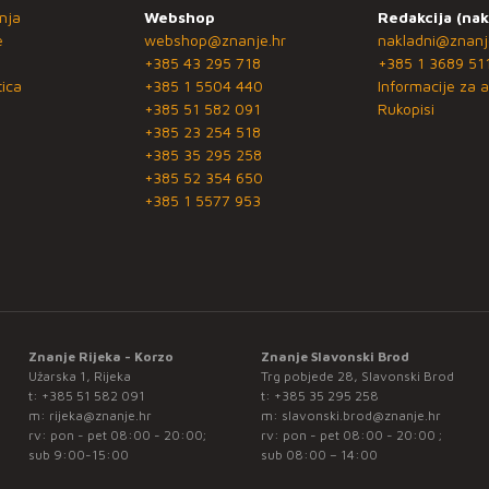
nja
Webshop
Redakcija (nak
e
webshop@znanje.hr
nakladni@znanj
+385 43 295 718
+385 1 3689 51
ica
+385 1 5504 440
Informacije za a
+385 51 582 091
Rukopisi
+385 23 254 518
+385 35 295 258
+385 52 354 650
+385 1 5577 953
Znanje Rijeka - Korzo
Znanje Slavonski Brod
Užarska 1, Rijeka
Trg pobjede 28, Slavonski Brod
t:
+385 51 582 091
t:
+385 35 295 258
m:
rijeka@znanje.hr
m:
slavonski.brod@znanje.hr
rv: pon - pet 08:00 - 20:00;
rv: pon - pet 08:00 - 20:00 ;
sub 9:00-15:00
sub 08:00 – 14:00