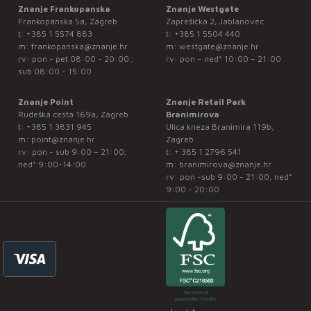
Znanje Frankopanska
Znanje Westgate
Frankopanska 5a, Zagreb
Zaprešićka 2, Jablanovec
t:
+385 1 5574 883
t:
+385 1 5504 440
m:
frankopanska@znanje.hr
m:
westgate@znanje.hr
rv: pon - pet 08:00 - 20:00 ;
rv: pon – ned* 10:00 – 21:00
sub 08:00 - 15:00
Znanje Point
Znanje Retail Park
Rudeška cesta 169a, Zagreb
Branimirova
t:
+385 1 3831 945
Ulica kneza Branimira 119b,
m:
point@znanje.hr
Zagreb
rv: pon - sub 9:00 – 21:00;
t:
+ 385 1 2796 541
ned* 9:00-14:00
m:
branimirova@znanje.hr
rv: pon -sub 9:00 - 21:00, ned*
9:00 - 20:00