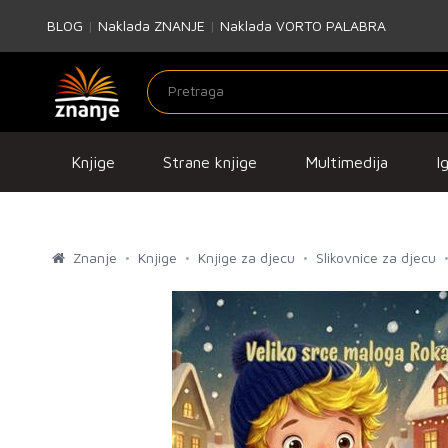
BLOG
|
Naklada ZNANJE
|
Naklada VORTO PALABRA
Knjige
Strane knjige
Multimedija
I
Znanje
Knjige
Knjige za djecu
Slikovnice za djecu