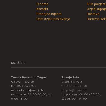
O nama
Klub povjere
Kontakt
Uvjeti kupnj
Prodajna mjesta
Dostava
Opći uvjeti poslovanja
Darovna kart
KNJIŽARE
Znanje Bookshop Zagreb
Znanje Pula
Gajeva 1, Zagreb
Giardini 4, Pula
t:
+385 1 5577 953
t:
+385 52 354 650
m:
bookshop@znanje.hr
m:
pula@znanje.hr
rv: pon-pet 08:00-20:00; sub
rv: pon - pet 08:00 - 20:00 ;
9:00-18:00
sub 08:00 – 14:00