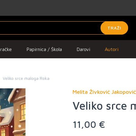
TRAŽI
gračke
Papirnica / Škola
Darovi
Autori
Veliko srce maloga Roka
Melita Živković Jakopović
Veliko srce
11,00 €