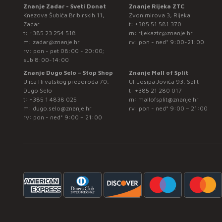
Znanje Zadar - Sveti Donat
Znanje Rijeka ZTC
Knezova Šubića Bribirskih 11,
Zvonimirova 3, Rijeka
Zadar
t:
+385 51 581 370
t:
+385 23 254 518
m:
rijekaztc@znanje.hr
m:
zadar@znanje.hr
rv: pon - ned* 9:00-21:00
rv: pon - pet 08:00 - 20:00;
sub 8:00-14:00
Znanje Dugo Selo – Stop Shop
Znanje Mall of Split
Ulica Hrvatskog preporoda 70,
Ul. Josipa Jovića 93, Split
Dugo Selo
t:
+385 21 280 017
t:
+385 1 4838 025
m:
mallofsplit@znanje.hr
m:
dugo.selo@znanje.hr
rv: pon - ned* 9:00 – 21:00
rv: pon - ned* 9:00 – 21:00