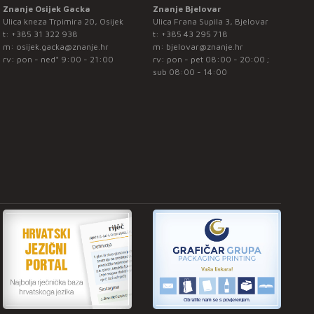
Znanje Osijek Gacka
Znanje Bjelovar
Ulica kneza Trpimira 20, Osijek
Ulica Frana Supila 3, Bjelovar
t:
+385 31 322 938
t:
+385 43 295 718
m:
osijek.gacka@znanje.hr
m:
bjelovar@znanje.hr
rv: pon - ned* 9:00 - 21:00
rv: pon - pet 08:00 - 20:00 ;
sub 08:00 - 14:00