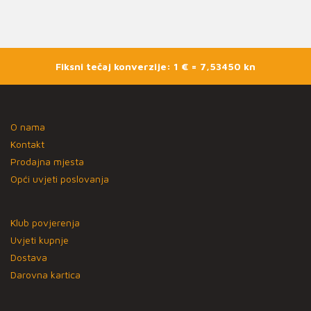
Fiksni tečaj konverzije: 1 € = 7,53450 kn
O nama
Kontakt
Prodajna mjesta
Opći uvjeti poslovanja
Klub povjerenja
Uvjeti kupnje
Dostava
Darovna kartica