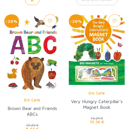
-20%
-20%
Eric Carle
Eric Carle
Very Hungry Caterpillar's
Magnet Book
Brown Bear and Friends
ABCs
13,20 €
10,56 €
10,55 €
8,44 €