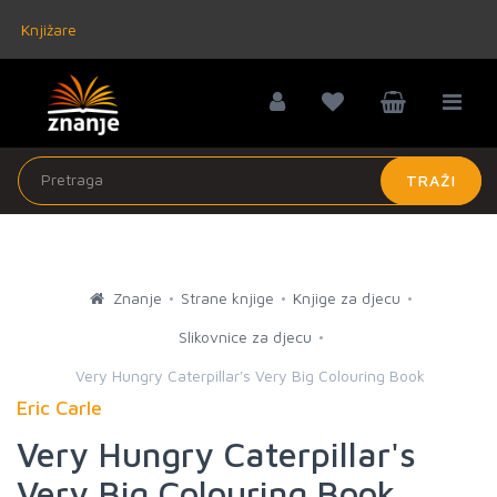
Knjižare
TRAŽI
Znanje
Strane knjige
Knjige za djecu
Slikovnice za djecu
Very Hungry Caterpillar's Very Big Colouring Book
Eric Carle
Very Hungry Caterpillar's
Very Big Colouring Book