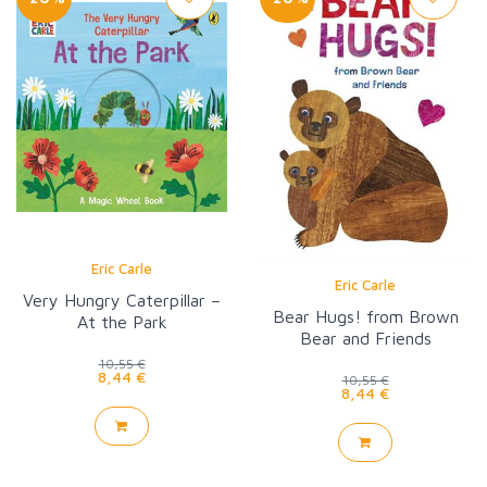
Eric Carle
Eric Carle
Very Hungry Caterpillar –
Bear Hugs! from Brown
At the Park
Bear and Friends
10,55 €
8,44 €
10,55 €
8,44 €