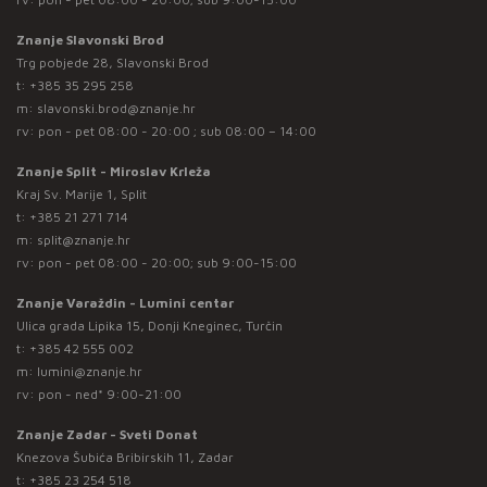
Znanje Slavonski Brod
Trg pobjede 28, Slavonski Brod
t:
+385 35 295 258
m:
slavonski.brod@znanje.hr
rv: pon - pet 08:00 - 20:00 ; sub 08:00 – 14:00
Znanje Split - Miroslav Krleža
Kraj Sv. Marije 1, Split
t:
+385 21 271 714
m:
split@znanje.hr
rv: pon - pet 08:00 - 20:00; sub 9:00-15:00
Znanje Varaždin - Lumini centar
Ulica grada Lipika 15, Donji Kneginec, Turčin
t:
+385 42 555 002
m:
lumini@znanje.hr
rv: pon - ned* 9:00-21:00
Znanje Zadar - Sveti Donat
Knezova Šubića Bribirskih 11, Zadar
t:
+385 23 254 518