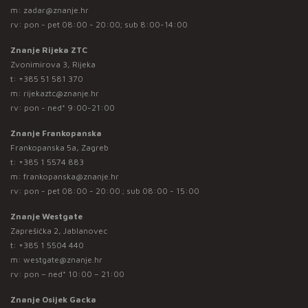
m:
zadar@znanje.hr
rv: pon - pet 08:00 - 20:00; sub 8:00-14:00
Znanje Rijeka ZTC
Zvonimirova 3, Rijeka
t:
+385 51 581 370
m:
rijekaztc@znanje.hr
rv: pon - ned* 9:00-21:00
Znanje Frankopanska
Frankopanska 5a, Zagreb
t:
+385 1 5574 883
m:
frankopanska@znanje.hr
rv: pon - pet 08:00 - 20:00 ; sub 08:00 - 15:00
Znanje Westgate
Zaprešićka 2, Jablanovec
t:
+385 1 5504 440
m:
westgate@znanje.hr
rv: pon – ned* 10:00 – 21:00
Znanje Osijek Gacka