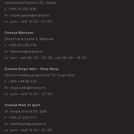
Ulica kneza Trpimira 20, Osijek
t:
+385 31 322 938
m:
osijek.gacka@znanje.hr
rv: pon - ned* 9:00 - 21:00
Znanje Bjelovar
Ulica Frana Supila 3, Bjelovar
t:
+385 43 295 718
m:
bjelovar@znanje.hr
rv: pon - pet 08:00 - 20:00 ; sub 08:00 - 14:00
Znanje Dugo Selo – Stop Shop
Ulica Hrvatskog preporoda 70, Dugo Selo
t:
+385 1 4838 025
m:
dugo.selo@znanje.hr
rv: pon - ned* 9:00 – 21:00
Znanje Mall of Split
Ul. Josipa Jovića 93, Split
t:
+385 21 280 017
m:
mallofsplit@znanje.hr
rv: pon - ned* 9:00 – 21:00