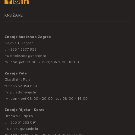
KNJIŽARE
Znanje Bookshop Zagreb
Gajeva 1, Zagreb
t:
+385 1 5577 953
m:
bookshop@znanje.hr
rv: pon-pet 08:00-20:00; sub 9:00-18:00
Znanje Pula
Giardini 4, Pula
t:
+385 52 354 650
m:
pula@znanje.hr
rv: pon - pet 08:00 - 20:00 ; sub 08:00 – 14:00
Znanje Rijeka - Korzo
Užarska 1, Rijeka
t:
+385 51 582 091
m:
rijeka@znanje.hr
rv: pon - pet 08:00 - 20:00; sub 9:00-15:00