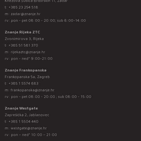
Knezova Šubića Bribirskih 11, Zadar
t:
+385 23 254 518
m:
zadar@znanje.hr
rv: pon - pet 08:00 - 20:00; sub 8:00-14:00
Znanje Rijeka ZTC
Zvonimirova 3, Rijeka
t:
+385 51 581 370
m:
rijekaztc@znanje.hr
rv: pon - ned* 9:00-21:00
Znanje Frankopanska
Frankopanska 5a, Zagreb
t:
+385 1 5574 883
m:
frankopanska@znanje.hr
rv: pon - pet 08:00 - 20:00 ; sub 08:00 - 15:00
Znanje Westgate
Zaprešićka 2, Jablanovec
t:
+385 1 5504 440
m:
westgate@znanje.hr
rv: pon – ned* 10:00 – 21:00