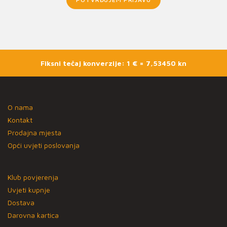
Fiksni tečaj konverzije: 1 € = 7,53450 kn
O nama
Kontakt
Prodajna mjesta
Opći uvjeti poslovanja
Klub povjerenja
Uvjeti kupnje
Dostava
Darovna kartica