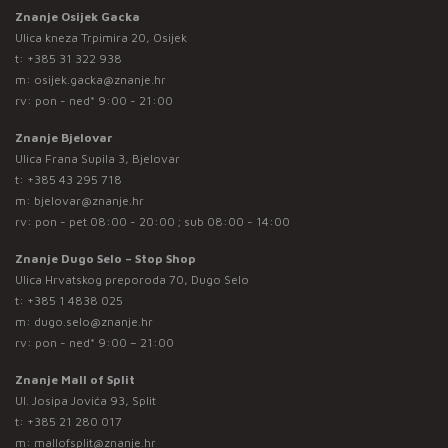
Znanje Osijek Gacka
Ulica kneza Trpimira 20, Osijek
t:
+385 31 322 938
m:
osijek.gacka@znanje.hr
rv: pon - ned* 9:00 - 21:00
Znanje Bjelovar
Ulica Frana Supila 3, Bjelovar
t:
+385 43 295 718
m:
bjelovar@znanje.hr
rv: pon - pet 08:00 - 20:00 ; sub 08:00 - 14:00
Znanje Dugo Selo – Stop Shop
Ulica Hrvatskog preporoda 70, Dugo Selo
t:
+385 1 4838 025
m:
dugo.selo@znanje.hr
rv: pon - ned* 9:00 – 21:00
Znanje Mall of Split
Ul. Josipa Jovića 93, Split
t:
+385 21 280 017
m:
mallofsplit@znanje.hr