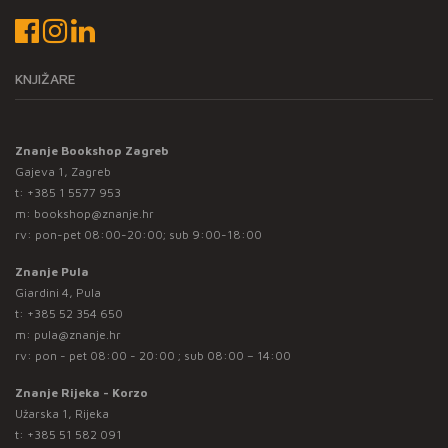
KNJIŽARE
Znanje Bookshop Zagreb
Gajeva 1, Zagreb
t:
+385 1 5577 953
m:
bookshop@znanje.hr
rv: pon-pet 08:00-20:00; sub 9:00-18:00
Znanje Pula
Giardini 4, Pula
t:
+385 52 354 650
m:
pula@znanje.hr
rv: pon - pet 08:00 - 20:00 ; sub 08:00 – 14:00
Znanje Rijeka - Korzo
Užarska 1, Rijeka
t:
+385 51 582 091