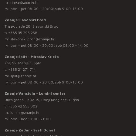
m:
rijeka@znanje.hr
rv: pon - pet 08:00 - 20:00; sub 9:00-15:00
Znanje Slavonski Brod
Trg pobjede 28, Slavonski Brod
t:
+385 35 295 258
m:
slavonski.brod@znanje.hr
rv: pon - pet 08:00 - 20:00 ; sub 08:00 – 14:00
Znanje Split - Miroslav Krleža
Kraj Sv. Marije 1, Split
t:
+385 21 271 714
m:
split@znanje.hr
rv: pon - pet 08:00 - 20:00; sub 9:00-15:00
Znanje Varaždin - Lumini centar
Ulica grada Lipika 15, Donji Kneginec, Turčin
t:
+385 42 555 002
m:
lumini@znanje.hr
rv: pon - ned* 9:00-21:00
Znanje Zadar - Sveti Donat