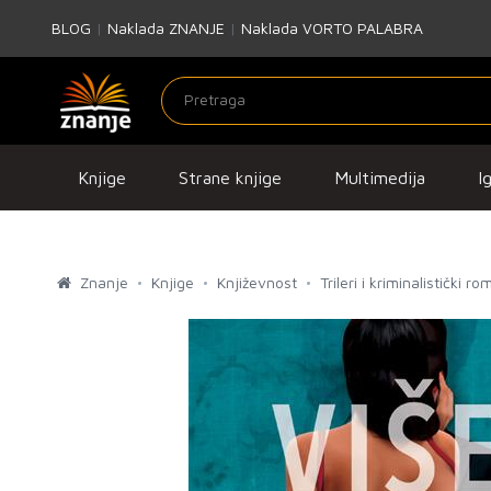
BLOG
|
Naklada ZNANJE
|
Naklada VORTO PALABRA
Knjige
Strane knjige
Multimedija
I
Znanje
Knjige
Književnost
Trileri i kriminalistički ro