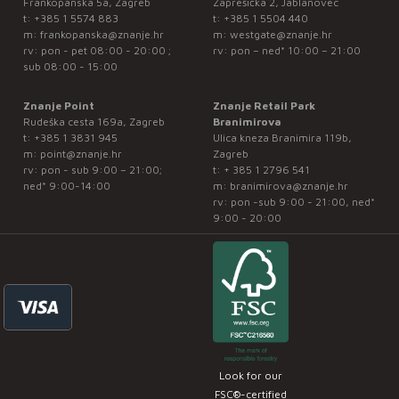
Frankopanska 5a, Zagreb
Zaprešićka 2, Jablanovec
t:
+385 1 5574 883
t:
+385 1 5504 440
m:
frankopanska@znanje.hr
m:
westgate@znanje.hr
rv: pon - pet 08:00 - 20:00 ;
rv: pon – ned* 10:00 – 21:00
sub 08:00 - 15:00
Znanje Point
Znanje Retail Park
Rudeška cesta 169a, Zagreb
Branimirova
t:
+385 1 3831 945
Ulica kneza Branimira 119b,
m:
point@znanje.hr
Zagreb
rv: pon - sub 9:00 – 21:00;
t:
+ 385 1 2796 541
ned* 9:00-14:00
m:
branimirova@znanje.hr
rv: pon -sub 9:00 - 21:00, ned*
9:00 - 20:00
Look for our
FSC®-certified