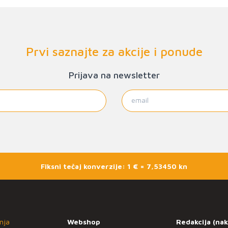
Prvi saznajte za akcije i ponude
Prijava na newsletter
Fiksni tečaj konverzije: 1 € = 7,53450 kn
nja
Webshop
Redakcija (nak