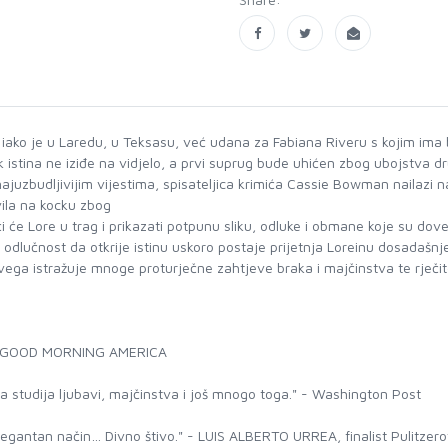
 iako je u Laredu, u Teksasu, već udana za Fabiana Riveru s kojim im
dok istina ne iziđe na vidjelo, a prvi suprug bude uhićen zbog ubojstva d
ajuzbudljivijim vijestima, spisateljica krimića Cassie Bowman nailazi na
vila na kocku zbog
ći će Lore u trag i prikazati potpunu sliku, odluke i obmane koje su dove
a odlučnost da otkrije istinu uskoro postaje prijetnja Loreinu dosadaš
 svega istražuje mnoge proturječne zahtjeve braka i majčinstva te rječ
E GOOD MORNING AMERICA
 studija ljubavi, majčinstva i još mnogo toga." - Washington Post
elegantan način… Divno štivo." - LUIS ALBERTO URREA, finalist Pulitze