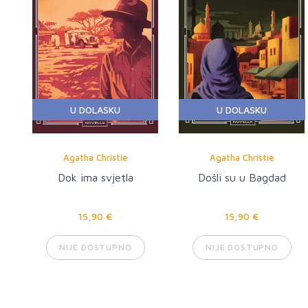
U DOLASKU
U DOLASKU
Agatha Christie
Agatha Christie
Dok ima svjetla
Došli su u Bagdad
15,90 €
15,90 €
NIJE DOSTUPNO
NIJE DOSTUPNO