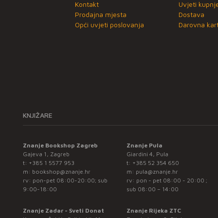
Kontakt
Uvjeti kupnj
Prodajna mjesta
Dostava
Opći uvjeti poslovanja
Darovna kart
KNJIŽARE
Znanje Bookshop Zagreb
Znanje Pula
Gajeva 1, Zagreb
Giardini 4, Pula
t:
+385 1 5577 953
t:
+385 52 354 650
m:
bookshop@znanje.hr
m:
pula@znanje.hr
rv: pon-pet 08:00-20:00; sub
rv: pon - pet 08:00 - 20:00 ;
9:00-18:00
sub 08:00 – 14:00
Znanje Zadar - Sveti Donat
Znanje Rijeka ZTC