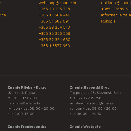
e
webshop@znanje.hr
nakladni@znanj
+385 43 295 718
+385 1 3689 51
ica
+385 1 5504 440
Informacije za a
+385 51 582 091
Rukopisi
+385 23 254 518
+385 35 295 258
+385 52 354 650
+385 1 5577 953
Znanje Rijeka - Korzo
Znanje Slavonski Brod
Užarska 1, Rijeka
Trg pobjede 28, Slavonski Brod
t:
+385 51 582 091
t:
+385 35 295 258
m:
rijeka@znanje.hr
m:
slavonski.brod@znanje.hr
rv: pon - pet 08:00 - 20:00;
rv: pon - pet 08:00 - 20:00 ;
sub 9:00-15:00
sub 08:00 – 14:00
Znanje Frankopanska
Znanje Westgate