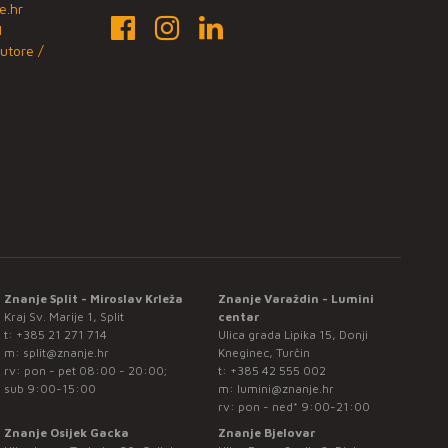
e.hr
1
utore /
Znanje Split - Miroslav Krleža
Znanje Varaždin - Lumini
Kraj Sv. Marije 1, Split
centar
t:
+385 21 271 714
Ulica grada Lipika 15, Donji
m:
split@znanje.hr
Kneginec, Turčin
rv: pon - pet 08:00 - 20:00;
t:
+385 42 555 002
sub 9:00-15:00
m:
lumini@znanje.hr
rv: pon - ned* 9:00-21:00
Znanje Osijek Gacka
Znanje Bjelovar