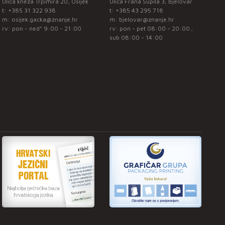
Ulica kneza Trpimira 20, Osijek
Ulica Frana Supila 3, Bjelovar
t:
+385 31 322 938
t:
+385 43 295 718
m:
osijek.gacka@znanje.hr
m:
bjelovar@znanje.hr
rv: pon - ned* 9:00 - 21:00
rv: pon - pet 08:00 - 20:00 ;
sub 08:00 - 14:00