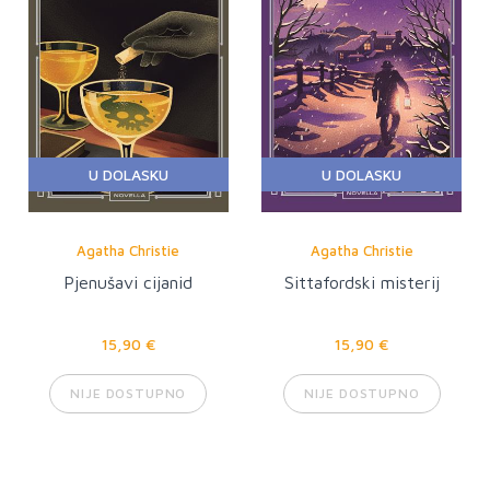
U DOLASKU
U DOLASKU
Agatha Christie
Agatha Christie
Pjenušavi cijanid
Sittafordski misterij
15,90 €
15,90 €
NIJE DOSTUPNO
NIJE DOSTUPNO