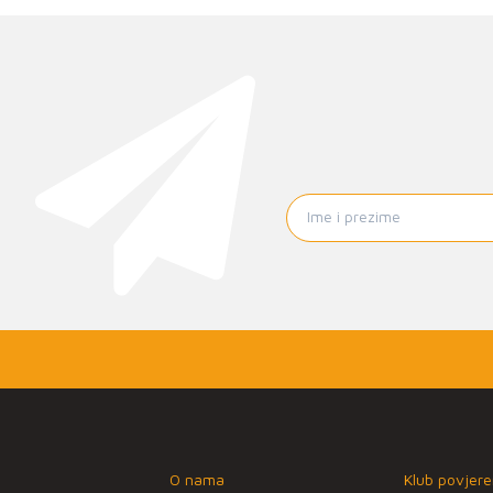
O nama
Klub povjere