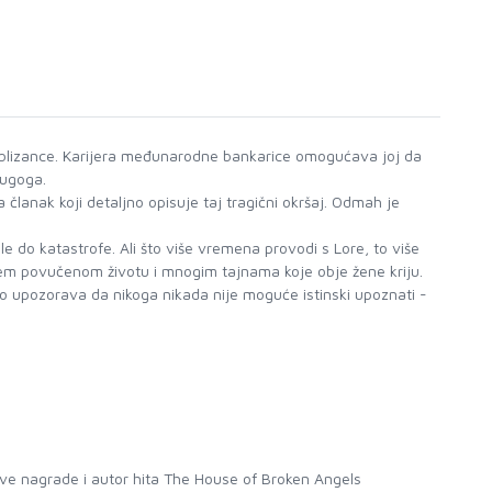
a blizance. Karijera međunarodne bankarice omogućava joj da
rugoga.
 članak koji detaljno opisuje taj tragični okršaj. Odmah je
le do katastrofe. Ali što više vremena provodi s Lore, to više
njem povučenom životu i mnogim tajnama koje obje žene kriju.
ito upozorava da nikoga nikada nije moguće istinski upoznati -
rove nagrade i autor hita The House of Broken Angels