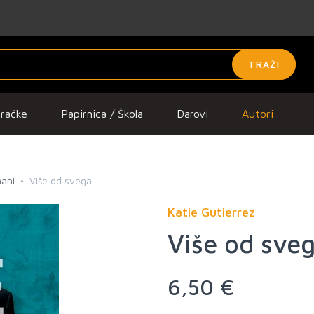
TRAŽI
gračke
Papirnica / Škola
Darovi
Autori
mani
Više od svega
Katie Gutierrez
Više od sve
6,50 €