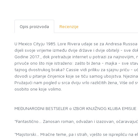
Opis proizvoda
Recenzije
U Mexico Cityju 1985. Lore Rivera udaje se za Andresa Russoa
dijeli svoje vrijeme između dvije države i dvije obitelji - sve 
Godine 2017., dok pretražuje internet u potrazi za najnovijim, n
privuče ono što nije istraženo: zašto bi žena - majka - sve sta
tajnog dvostrukog braka? Cassie vidi priliku za sjajnu priču - u
dovodi u pitanje činjenice koje se tiču samog ubojstva. Njezin
Pružajući nam pogled u srca dviju vrlo različitih žena, Više od
osobito one koje volimo.
MEĐUNARODNI BESTSELER o IZBOR KNJIŽNOG KLUBA EMISIJ
"Fantastično… Zanosan roman, odvažan i izazovan, očaravajuća
"Majstorski… Mračne teme, pa i strah, vješto se isprepliću na 