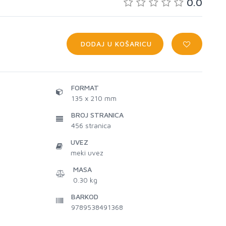
0.0
DODAJ U KOŠARICU
FORMAT
135 x 210 mm
BROJ STRANICA
456
stranica
UVEZ
meki uvez
MASA
0.30 kg
BARKOD
9789538491368