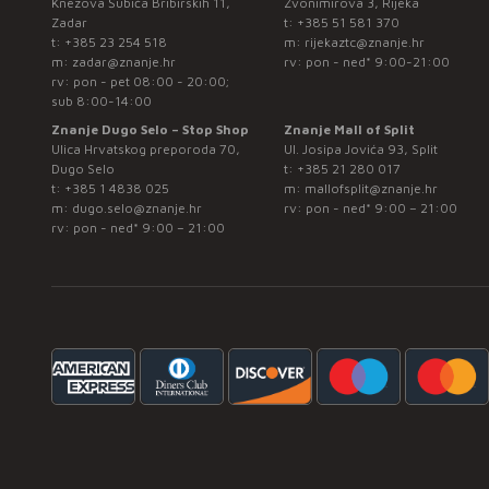
Knezova Šubića Bribirskih 11,
Zvonimirova 3, Rijeka
Zadar
t:
+385 51 581 370
t:
+385 23 254 518
m:
rijekaztc@znanje.hr
m:
zadar@znanje.hr
rv: pon - ned* 9:00-21:00
rv: pon - pet 08:00 - 20:00;
sub 8:00-14:00
Znanje Dugo Selo – Stop Shop
Znanje Mall of Split
Ulica Hrvatskog preporoda 70,
Ul. Josipa Jovića 93, Split
Dugo Selo
t:
+385 21 280 017
t:
+385 1 4838 025
m:
mallofsplit@znanje.hr
m:
dugo.selo@znanje.hr
rv: pon - ned* 9:00 – 21:00
rv: pon - ned* 9:00 – 21:00