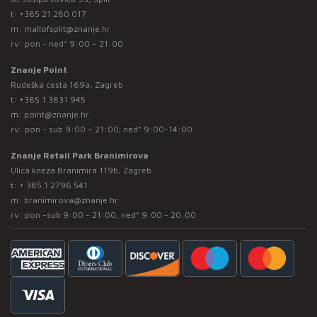
t:
+385 21 280 017
m:
mallofsplit@znanje.hr
rv: pon - ned* 9:00 – 21:00
Znanje Point
Rudeška cesta 169a, Zagreb
t:
+385 1 3831 945
m:
point@znanje.hr
rv: pon - sub 9:00 – 21:00; ned* 9:00-14:00
Znanje Retail Park Branimirova
Ulica kneza Branimira 119b, Zagreb
t:
+ 385 1 2796 541
m:
branimirova@znanje.hr
rv: pon -sub 9:00 - 21:00, ned* 9:00 - 20:00