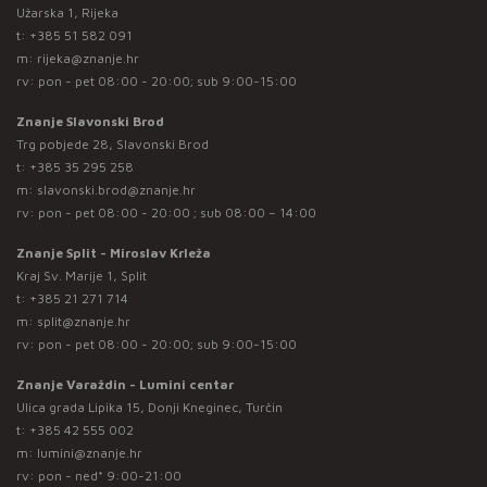
Užarska 1, Rijeka
t:
+385 51 582 091
m:
rijeka@znanje.hr
rv: pon - pet 08:00 - 20:00; sub 9:00-15:00
Znanje Slavonski Brod
Trg pobjede 28, Slavonski Brod
t:
+385 35 295 258
m:
slavonski.brod@znanje.hr
rv: pon - pet 08:00 - 20:00 ; sub 08:00 – 14:00
Znanje Split - Miroslav Krleža
Kraj Sv. Marije 1, Split
t:
+385 21 271 714
m:
split@znanje.hr
rv: pon - pet 08:00 - 20:00; sub 9:00-15:00
Znanje Varaždin - Lumini centar
Ulica grada Lipika 15, Donji Kneginec, Turčin
t:
+385 42 555 002
m:
lumini@znanje.hr
rv: pon - ned* 9:00-21:00