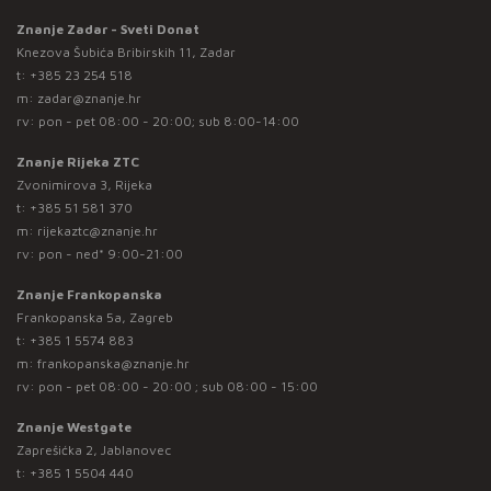
Znanje Zadar - Sveti Donat
Knezova Šubića Bribirskih 11, Zadar
t:
+385 23 254 518
m:
zadar@znanje.hr
rv: pon - pet 08:00 - 20:00; sub 8:00-14:00
Znanje Rijeka ZTC
Zvonimirova 3, Rijeka
t:
+385 51 581 370
m:
rijekaztc@znanje.hr
rv: pon - ned* 9:00-21:00
Znanje Frankopanska
Frankopanska 5a, Zagreb
t:
+385 1 5574 883
m:
frankopanska@znanje.hr
rv: pon - pet 08:00 - 20:00 ; sub 08:00 - 15:00
Znanje Westgate
Zaprešićka 2, Jablanovec
t:
+385 1 5504 440