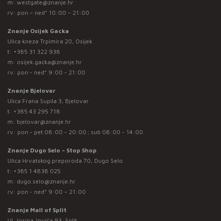
m:
westgate@znanje.hr
rv: pon – ned* 10:00 – 21:00
Znanje Osijek Gacka
Ulica kneza Trpimira 20, Osijek
t:
+385 31 322 938
m:
osijek.gacka@znanje.hr
rv: pon - ned* 9:00 - 21:00
Znanje Bjelovar
Ulica Frana Supila 3, Bjelovar
t:
+385 43 295 718
m:
bjelovar@znanje.hr
rv: pon - pet 08:00 - 20:00 ; sub 08:00 - 14:00
Znanje Dugo Selo – Stop Shop
Ulica Hrvatskog preporoda 70, Dugo Selo
t:
+385 1 4838 025
m:
dugo.selo@znanje.hr
rv: pon - ned* 9:00 – 21:00
Znanje Mall of Split
Ul. Josipa Jovića 93, Split