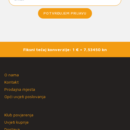
POTVRĐUJEM PRIJAVU
Fiksni tečaj konverzije: 1 € = 7,53450 kn
O nama
Kontakt
Prodajna mjesta
Opći uvjeti poslovanja
Klub povjerenja
Uvjeti kupnje
Dostava