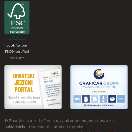
Look for our
FSC®-certified
products
© Znanje d.o.o. - društvo s ograničenom odgovornošću za
nakladničku, tiskarsku djelatnost i trgovinu.