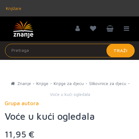
Knjižare
TRAŽI
Znanje
Knjige
Knjige za djecu
Slikovnice za djecu
Voće u kući ogledala
Grupa autora
Voće u kući ogledala
11,95 €