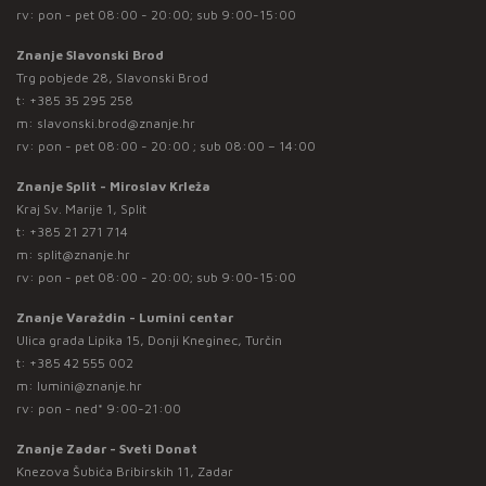
rv: pon - pet 08:00 - 20:00; sub 9:00-15:00
Znanje Slavonski Brod
Trg pobjede 28, Slavonski Brod
t:
+385 35 295 258
m:
slavonski.brod@znanje.hr
rv: pon - pet 08:00 - 20:00 ; sub 08:00 – 14:00
Znanje Split - Miroslav Krleža
Kraj Sv. Marije 1, Split
t:
+385 21 271 714
m:
split@znanje.hr
rv: pon - pet 08:00 - 20:00; sub 9:00-15:00
Znanje Varaždin - Lumini centar
Ulica grada Lipika 15, Donji Kneginec, Turčin
t:
+385 42 555 002
m:
lumini@znanje.hr
rv: pon - ned* 9:00-21:00
Znanje Zadar - Sveti Donat
Knezova Šubića Bribirskih 11, Zadar