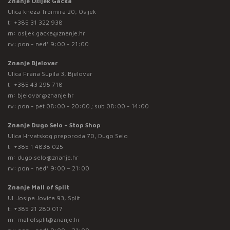
Znanje Osijek Gacka
Ulica kneza Trpimira 20, Osijek
t:
+385 31 322 938
m:
osijek.gacka@znanje.hr
rv: pon - ned* 9:00 - 21:00
Znanje Bjelovar
Ulica Frana Supila 3, Bjelovar
t:
+385 43 295 718
m:
bjelovar@znanje.hr
rv: pon - pet 08:00 - 20:00 ; sub 08:00 - 14:00
Znanje Dugo Selo – Stop Shop
Ulica Hrvatskog preporoda 70, Dugo Selo
t:
+385 1 4838 025
m:
dugo.selo@znanje.hr
rv: pon - ned* 9:00 – 21:00
Znanje Mall of Split
Ul. Josipa Jovića 93, Split
t:
+385 21 280 017
m:
mallofsplit@znanje.hr