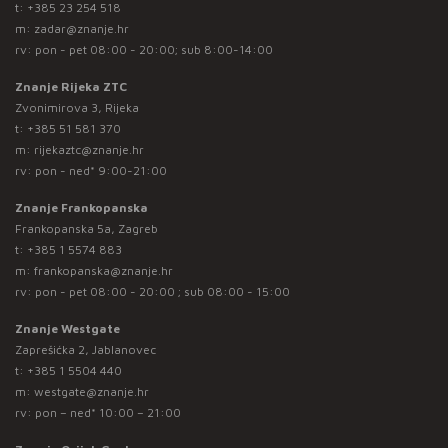
t:
+385 23 254 518
m:
zadar@znanje.hr
rv: pon - pet 08:00 - 20:00; sub 8:00-14:00
Znanje Rijeka ZTC
Zvonimirova 3, Rijeka
t:
+385 51 581 370
m:
rijekaztc@znanje.hr
rv: pon - ned* 9:00-21:00
Znanje Frankopanska
Frankopanska 5a, Zagreb
t:
+385 1 5574 883
m:
frankopanska@znanje.hr
rv: pon - pet 08:00 - 20:00 ; sub 08:00 - 15:00
Znanje Westgate
Zaprešićka 2, Jablanovec
t:
+385 1 5504 440
m:
westgate@znanje.hr
rv: pon – ned* 10:00 – 21:00