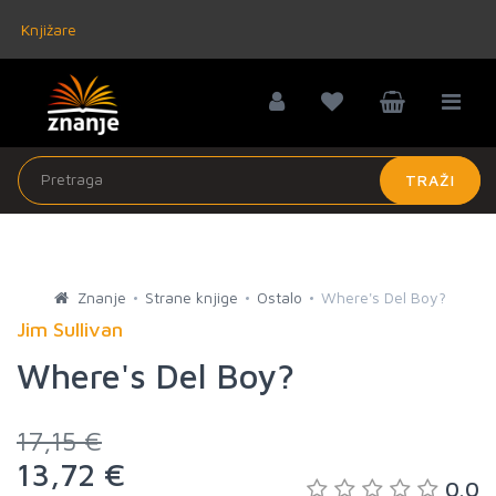
Knjižare
TRAŽI
Znanje
Strane knjige
Ostalo
Where's Del Boy?
Jim Sullivan
Where's Del Boy?
17,15 €
13,72 €
0.0