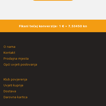
Fiksni tečaj konverzije: 1 € = 7,53450 kn
O nama
Kontakt
Prodajna mjesta
Opći uvjeti poslovanja
Klub povjerenja
Uvjeti kupnje
Dostava
Darovna kartica