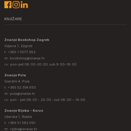
KNJIŽARE
Znanje Bookshop Zagreb
Gajeva 1, Zagreb
t:
+385 1 5577 953
m:
bookshop@znanje.hr
rv: pon-pet 08:00-20:00; sub 9:00-18:00
Znanje Pula
Giardini 4, Pula
t:
+385 52 354 650
m:
pula@znanje.hr
rv: pon - pet 08:00 - 20:00 ; sub 08:00 – 14:00
Znanje Rijeka - Korzo
Užarska 1, Rijeka
t:
+385 51 582 091
m:
rijeka@znanje.hr