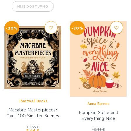
NIJE DOSTUPNO
-20%
-20%
Chartwell Books
Anna Barnes
Macabre Masterpieces:
Pumpkin Spice and
Over 100 Sinister Scenes
Everything Nice
to Color
10,55 €
10,55 €
8,44 €