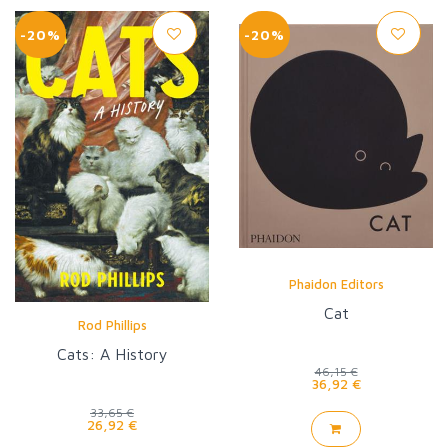
-20%
-20%
Phaidon Editors
Cat
Rod Phillips
Cats: A History
46,15 €
36,92 €
33,65 €
26,92 €