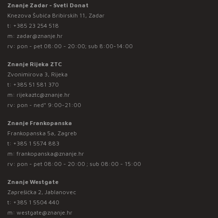
Znanje Zadar - Sveti Donat
Knezova Šubića Bribirskih 11, Zadar
t:
+385 23 254 518
m:
zadar@znanje.hr
rv: pon - pet 08:00 - 20:00; sub 8:00-14:00
Znanje Rijeka ZTC
Zvonimirova 3, Rijeka
t:
+385 51 581 370
m:
rijekaztc@znanje.hr
rv: pon - ned* 9:00-21:00
Znanje Frankopanska
Frankopanska 5a, Zagreb
t:
+385 1 5574 883
m:
frankopanska@znanje.hr
rv: pon - pet 08:00 - 20:00 ; sub 08:00 - 15:00
Znanje Westgate
Zaprešićka 2, Jablanovec
t:
+385 1 5504 440
m:
westgate@znanje.hr