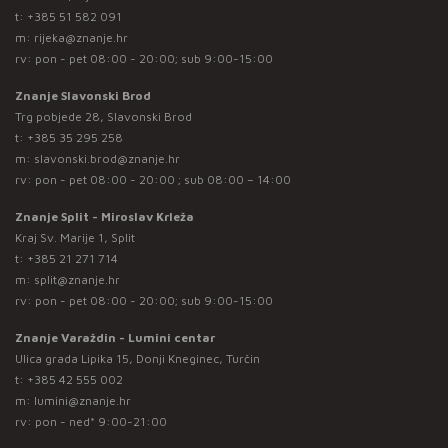
t:
+385 51 582 091
m:
rijeka@znanje.hr
rv: pon - pet 08:00 - 20:00; sub 9:00-15:00
Znanje Slavonski Brod
Trg pobjede 28, Slavonski Brod
t:
+385 35 295 258
m:
slavonski.brod@znanje.hr
rv: pon - pet 08:00 - 20:00 ; sub 08:00 – 14:00
Znanje Split - Miroslav Krleža
Kraj Sv. Marije 1, Split
t:
+385 21 271 714
m:
split@znanje.hr
rv: pon - pet 08:00 - 20:00; sub 9:00-15:00
Znanje Varaždin - Lumini centar
Ulica grada Lipika 15, Donji Kneginec, Turčin
t:
+385 42 555 002
m:
lumini@znanje.hr
rv: pon - ned* 9:00-21:00