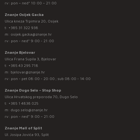
rv: pon – ned* 10:00 – 21:00
Znanje Osijek Gacka
Ulica kneza Trpimira 20, Osijek
t:
+385 31 322 938
m:
osijek.gacka@znanje.hr
rv: pon - ned* 9:00 - 21:00
Znanje Bjelovar
Ulica Frana Supila 3, Bjelovar
t:
+385 43 295 718
m:
bjelovar@znanje.hr
rv: pon - pet 08:00 - 20:00 ; sub 08:00 - 14:00
Znanje Dugo Selo – Stop Shop
Ulica Hrvatskog preporoda 70, Dugo Selo
t:
+385 1 4838 025
m:
dugo.selo@znanje.hr
rv: pon - ned* 9:00 – 21:00
Znanje Mall of Split
Ul. Josipa Jovića 93, Split