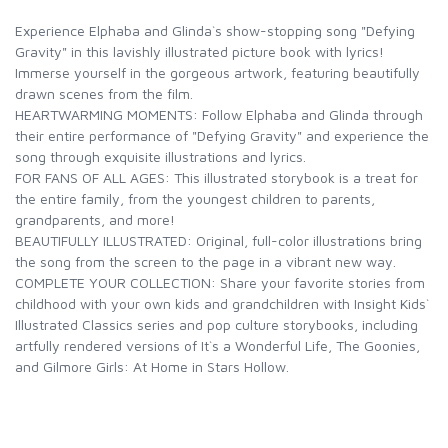
Experience Elphaba and Glinda`s show-stopping song "Defying
Gravity" in this lavishly illustrated picture book with lyrics!
Immerse yourself in the gorgeous artwork, featuring beautifully
drawn scenes from the film.
HEARTWARMING MOMENTS: Follow Elphaba and Glinda through
their entire performance of "Defying Gravity" and experience the
song through exquisite illustrations and lyrics.
FOR FANS OF ALL AGES: This illustrated storybook is a treat for
the entire family, from the youngest children to parents,
grandparents, and more!
BEAUTIFULLY ILLUSTRATED: Original, full-color illustrations bring
the song from the screen to the page in a vibrant new way.
COMPLETE YOUR COLLECTION: Share your favorite stories from
childhood with your own kids and grandchildren with Insight Kids`
Illustrated Classics series and pop culture storybooks, including
artfully rendered versions of It`s a Wonderful Life, The Goonies,
and Gilmore Girls: At Home in Stars Hollow.