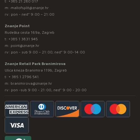
t:
+385 21 280 017
m:
mallofsplit@znanje.hr
rv: pon - ned* 9:00 – 21:00
Znanje Point
Rudeška cesta 169a, Zagreb
t:
+385 1 3831 945
m:
point@znanje.hr
rv: pon - sub 9:00 – 21:00; ned* 9:00-14:00
Znanje Retail Park Branimirova
Ulica kneza Branimira 119b, Zagreb
t:
+ 385 1 2796 541
m:
branimirova@znanje.hr
rv: pon -sub 9:00 - 21:00, ned* 9:00 - 20:00