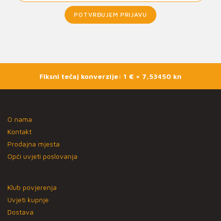
POTVRĐUJEM PRIJAVU
Fiksni tečaj konverzije: 1 € = 7,53450 kn
O nama
Kontakt
Prodajna mjesta
Opći uvjeti poslovanja
Klub povjerenja
Uvjeti kupnje
Dostava