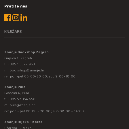
Pratite nas:
KNJIŽARE
Znanje Bookshop Zagreb
Gajeva 1, Zagreb
t:
+385 1 5577 953
m:
bookshop@znanje.hr
rv: pon-pet 08:00-20:00; sub 9:00-18:00
Znanje Pula
Giardini 4, Pula
t:
+385 52 354 650
m:
pula@znanje.hr
rv: pon - pet 08:00 - 20:00 ; sub 08:00 – 14:00
Znanje Rijeka - Korzo
Užarska 1, Rijeka