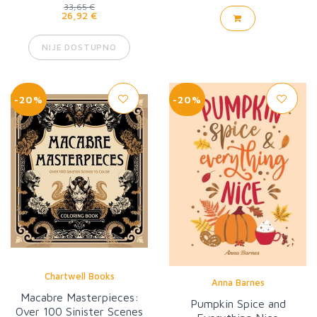
33,65 €
26,92 €
NIJE DOSTUPNO
-20%
-20%
Chartwell Books
Anna Barnes
Macabre Masterpieces:
Pumpkin Spice and
Over 100 Sinister Scenes