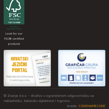
Look for our
FSC®-certified
products
© Znanje d.o.o. - društvo s ograničenom odgovornošću za
nakladničku, tiskarsku djelatnost i trgovinu.
Izrada:
CODENAMECODE