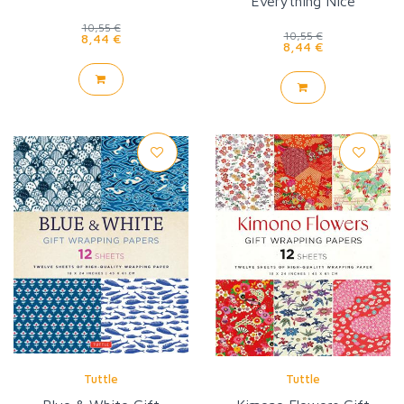
Everything Nice
to Color
10,55 €
10,55 €
8,44 €
8,44 €
Tuttle
Tuttle