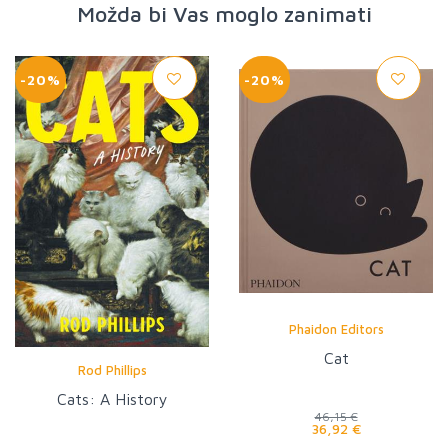
Možda bi Vas moglo zanimati
-20%
-20%
Phaidon Editors
Cat
Rod Phillips
Cats: A History
46,15 €
36,92 €