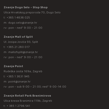
Znanje Dugo Selo – Stop Shop
Ulica Hrvatskog preporoda 70, Dugo Selo
t:
+385 1 4838 025
m:
dugo.selo@znanje.hr
rv: pon - ned* 9:00 – 21:00
Znanje Mall of Split
Ul. Josipa Jovića 93, Split
t:
+385 21 280 017
m:
mallofsplit@znanje.hr
rv: pon - ned* 9:00 – 21:00
Znanje Point
Rudeška cesta 169a, Zagreb
t:
+385 1 3831 945
m:
point@znanje.hr
rv: pon - sub 9:00 – 21:00; ned* 9:00-14:00
Znanje Retail Park Branimirova
Ulica kneza Branimira 119b, Zagreb
t:
+ 385 1 2796 541