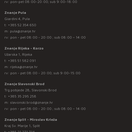
rv: pon-pet 08:00-20:00; sub 9:00-18:00
Znanje Pula
Giardini 4, Pula
t:
+385 52 354 650
m:
pula@znanje.hr
rv: pon - pet 08:00 - 20:00 ; sub 08:00 – 14:00
Znanje Rijeka - Korzo
Užarska 1, Rijeka
t:
+385 51 582 091
m:
rijeka@znanje.hr
rv: pon - pet 08:00 - 20:00; sub 9:00-15:00
Znanje Slavonski Brod
Trg pobjede 28, Slavonski Brod
t:
+385 35 295 258
m:
slavonski.brod@znanje.hr
rv: pon - pet 08:00 - 20:00 ; sub 08:00 – 14:00
Znanje Split - Miroslav Krleža
Kraj Sv. Marije 1, Split
t:
+385 21 271 714