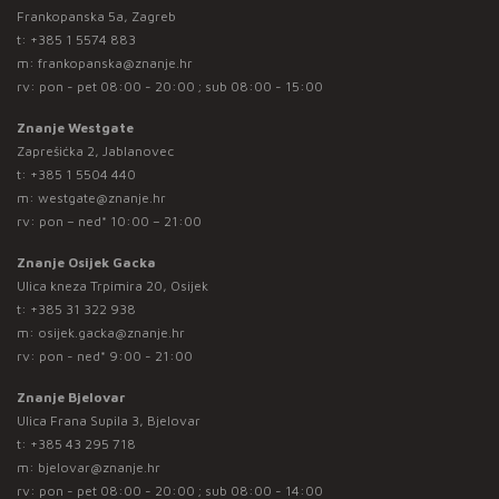
Frankopanska 5a, Zagreb
t:
+385 1 5574 883
m:
frankopanska@znanje.hr
rv: pon - pet 08:00 - 20:00 ; sub 08:00 - 15:00
Znanje Westgate
Zaprešićka 2, Jablanovec
t:
+385 1 5504 440
m:
westgate@znanje.hr
rv: pon – ned* 10:00 – 21:00
Znanje Osijek Gacka
Ulica kneza Trpimira 20, Osijek
t:
+385 31 322 938
m:
osijek.gacka@znanje.hr
rv: pon - ned* 9:00 - 21:00
Znanje Bjelovar
Ulica Frana Supila 3, Bjelovar
t:
+385 43 295 718
m:
bjelovar@znanje.hr
rv: pon - pet 08:00 - 20:00 ; sub 08:00 - 14:00