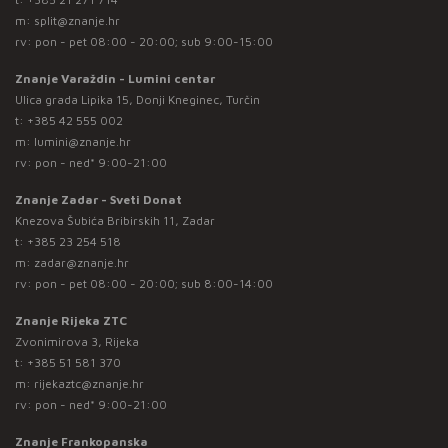
m:
split@znanje.hr
rv: pon - pet 08:00 - 20:00; sub 9:00-15:00
Znanje Varaždin - Lumini centar
Ulica grada Lipika 15, Donji Kneginec, Turčin
t:
+385 42 555 002
m:
lumini@znanje.hr
rv: pon - ned* 9:00-21:00
Znanje Zadar - Sveti Donat
Knezova Šubića Bribirskih 11, Zadar
t:
+385 23 254 518
m:
zadar@znanje.hr
rv: pon - pet 08:00 - 20:00; sub 8:00-14:00
Znanje Rijeka ZTC
Zvonimirova 3, Rijeka
t:
+385 51 581 370
m:
rijekaztc@znanje.hr
rv: pon - ned* 9:00-21:00
Znanje Frankopanska