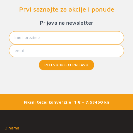
Prvi saznajte za akcije i ponude
Prijava na newsletter
POTVRĐUJEM PRIJAVU
Fiksni tečaj konverzije: 1 € = 7,53450 kn
O nama