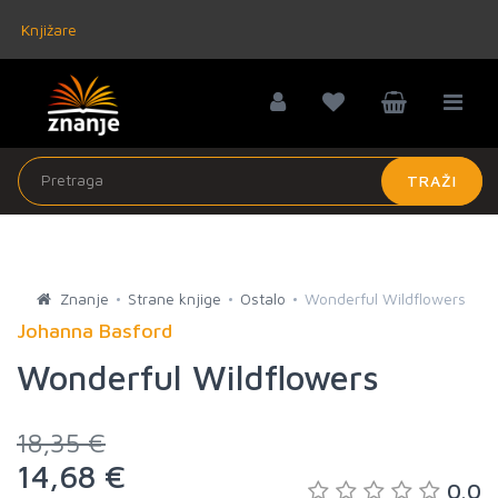
Knjižare
TRAŽI
Znanje
Strane knjige
Ostalo
Wonderful Wildflowers
Johanna Basford
Wonderful Wildflowers
18,35 €
14,68 €
0.0