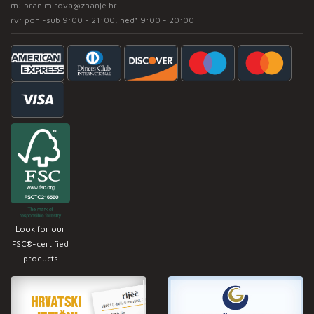
m:
branimirova@znanje.hr
rv: pon -sub 9:00 - 21:00, ned* 9:00 - 20:00
Look for our
FSC®-certified
products