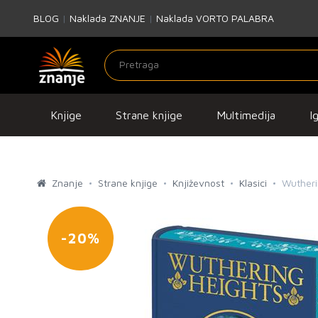
BLOG
|
Naklada ZNANJE
|
Naklada VORTO PALABRA
Knjige
Strane knjige
Multimedija
I
Znanje
Strane knjige
Književnost
Klasici
Wutheri
-20%