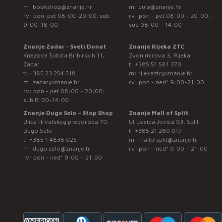
m:
bookshop@znanje.hr
m:
pula@znanje.hr
rv: pon-pet 08:00-20:00; sub
rv: pon - pet 08:00 - 20:00 ;
9:00-18:00
sub 08:00 – 14:00
Znanje Zadar - Sveti Donat
Znanje Rijeka ZTC
Knezova Šubića Bribirskih 11,
Zvonimirova 3, Rijeka
Zadar
t:
+385 51 581 370
t:
+385 23 254 518
m:
rijekaztc@znanje.hr
m:
zadar@znanje.hr
rv: pon - ned* 9:00-21:00
rv: pon - pet 08:00 - 20:00;
sub 8:00-14:00
Znanje Dugo Selo – Stop Shop
Znanje Mall of Split
Ulica Hrvatskog preporoda 70,
Ul. Josipa Jovića 93, Split
Dugo Selo
t:
+385 21 280 017
t:
+385 1 4838 025
m:
mallofsplit@znanje.hr
m:
dugo.selo@znanje.hr
rv: pon - ned* 9:00 – 21:00
rv: pon - ned* 9:00 – 21:00