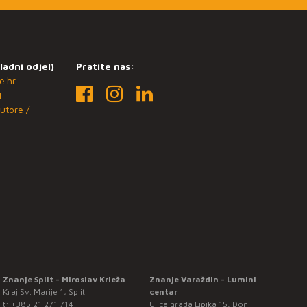
ladni odjel)
Pratite nas:
e.hr
1
utore /
Znanje Split - Miroslav Krleža
Znanje Varaždin - Lumini
Kraj Sv. Marije 1, Split
centar
t:
+385 21 271 714
Ulica grada Lipika 15, Donji