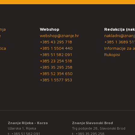
nja
Webshop
Redakcija (nak
e
webshop@znanje.hr
nakladni@znanj
+385 43 295 718
+385 1 3689 51
ica
+385 1 5504 440
Informacije za a
+385 51 582 091
Rukopisi
+385 23 254 518
+385 35 295 258
+385 52 354 650
+385 1 5577 953
Znanje Rijeka - Korzo
Znanje Slavonski Brod
Užarska 1, Rijeka
Trg pobjede 28, Slavonski Brod
t:
+385 51 582 091
t:
+385 35 295 258