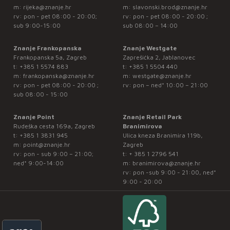
m:
rijeka@znanje.hr
m:
slavonski.brod@znanje.hr
rv: pon - pet 08:00 - 20:00;
rv: pon - pet 08:00 - 20:00 ;
sub 9:00-15:00
sub 08:00 – 14:00
Znanje Frankopanska
Znanje Westgate
Frankopanska 5a, Zagreb
Zaprešićka 2, Jablanovec
t:
+385 1 5574 883
t:
+385 1 5504 440
m:
frankopanska@znanje.hr
m:
westgate@znanje.hr
rv: pon - pet 08:00 - 20:00 ;
rv: pon – ned* 10:00 – 21:00
sub 08:00 - 15:00
Znanje Point
Znanje Retail Park
Rudeška cesta 169a, Zagreb
Branimirova
t:
+385 1 3831 945
Ulica kneza Branimira 119b,
m:
point@znanje.hr
Zagreb
rv: pon - sub 9:00 – 21:00;
t:
+ 385 1 2796 541
ned* 9:00-14:00
m:
branimirova@znanje.hr
rv: pon -sub 9:00 - 21:00, ned*
9:00 - 20:00