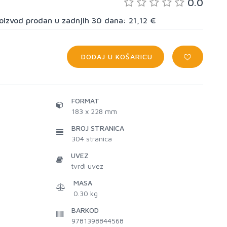
0.0
proizvod prodan u zadnjih 30 dana: 21,12 €
DODAJ U KOŠARICU
FORMAT
183 x 228 mm
BROJ STRANICA
304
stranica
UVEZ
tvrdi uvez
MASA
0.30 kg
BARKOD
9781398844568