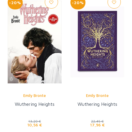
-20%
-20%
Emily Bronte
Emily Bronte
Wuthering Heights
Wuthering Heights
13,20 €
22,45 €
10,56 €
17,96 €