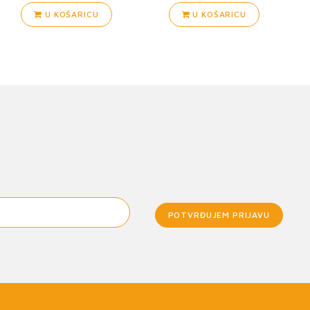
U KOŠARICU
U KOŠARICU
POTVRĐUJEM PRIJAVU