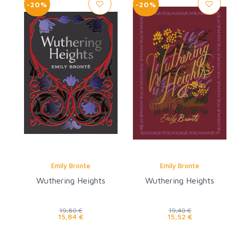
-20%
-20%
Emily Bronte
Emily Bronte
Wuthering Heights
Wuthering Heights
19,80 €
19,40 €
15,84 €
15,52 €