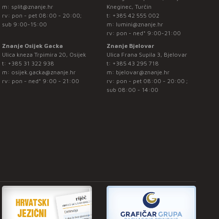
m:
split@znanje.hr
Kneginec, Turčin
rv: pon - pet 08:00 - 20:00;
t:
+385 42 555 002
sub 9:00-15:00
m:
lumini@znanje.hr
rv: pon - ned* 9:00-21:00
Znanje Osijek Gacka
Znanje Bjelovar
Ulica kneza Trpimira 20, Osijek
Ulica Frana Supila 3, Bjelovar
t:
+385 31 322 938
t:
+385 43 295 718
m:
osijek.gacka@znanje.hr
m:
bjelovar@znanje.hr
rv: pon - ned* 9:00 - 21:00
rv: pon - pet 08:00 - 20:00 ;
sub 08:00 - 14:00