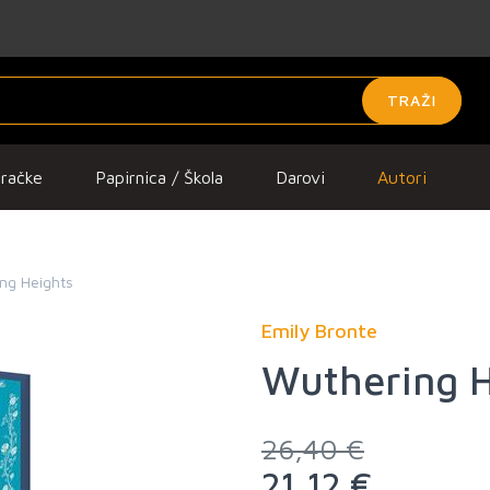
TRAŽI
gračke
Papirnica / Škola
Darovi
Autori
ng Heights
Emily Bronte
Wuthering H
26,40 €
21,12 €