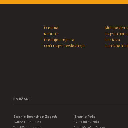
O nama
Klub povjere
Kontakt
Uvjeti kupnj
Prodajna mjesta
Dostava
Opći uvjeti poslovanja
Darovna kart
KNJIŽARE
Znanje Bookshop Zagreb
Znanje Pula
Gajeva 1, Zagreb
Giardini 4, Pula
t:
+385 1 5577 953
t:
+385 52 354 650