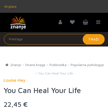
Knjižare
TRAŽI
Znanje
Strane knjige
Publicistika
Popularna psihologija
You Can Heal Your Life
Louise Hay
You Can Heal Your Life
22,45 €