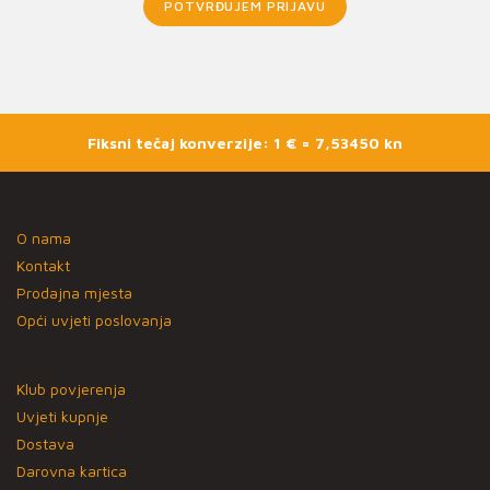
POTVRĐUJEM PRIJAVU
Fiksni tečaj konverzije: 1 € = 7,53450 kn
O nama
Kontakt
Prodajna mjesta
Opći uvjeti poslovanja
Klub povjerenja
Uvjeti kupnje
Dostava
Darovna kartica