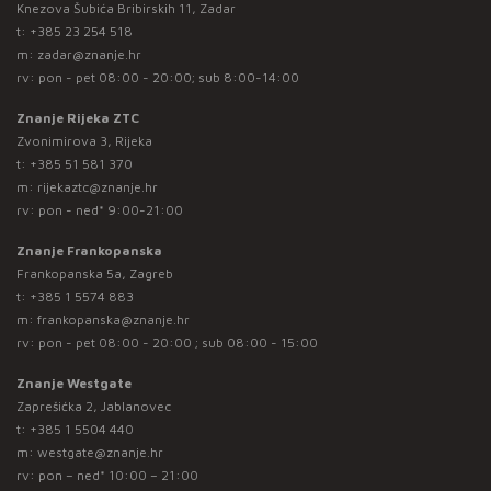
Knezova Šubića Bribirskih 11, Zadar
t:
+385 23 254 518
m:
zadar@znanje.hr
rv: pon - pet 08:00 - 20:00; sub 8:00-14:00
Znanje Rijeka ZTC
Zvonimirova 3, Rijeka
t:
+385 51 581 370
m:
rijekaztc@znanje.hr
rv: pon - ned* 9:00-21:00
Znanje Frankopanska
Frankopanska 5a, Zagreb
t:
+385 1 5574 883
m:
frankopanska@znanje.hr
rv: pon - pet 08:00 - 20:00 ; sub 08:00 - 15:00
Znanje Westgate
Zaprešićka 2, Jablanovec
t:
+385 1 5504 440
m:
westgate@znanje.hr
rv: pon – ned* 10:00 – 21:00