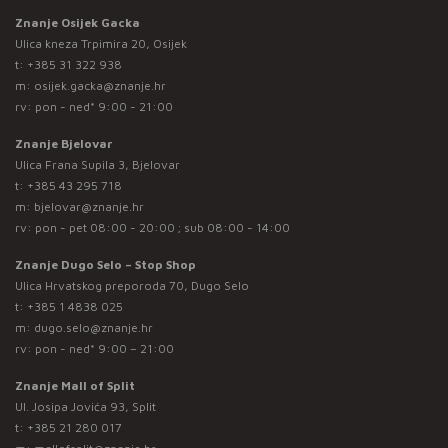
Znanje Osijek Gacka
Ulica kneza Trpimira 20, Osijek
t:
+385 31 322 938
m:
osijek.gacka@znanje.hr
rv: pon - ned* 9:00 - 21:00
Znanje Bjelovar
Ulica Frana Supila 3, Bjelovar
t:
+385 43 295 718
m:
bjelovar@znanje.hr
rv: pon - pet 08:00 - 20:00 ; sub 08:00 - 14:00
Znanje Dugo Selo – Stop Shop
Ulica Hrvatskog preporoda 70, Dugo Selo
t:
+385 1 4838 025
m:
dugo.selo@znanje.hr
rv: pon - ned* 9:00 – 21:00
Znanje Mall of Split
Ul. Josipa Jovića 93, Split
t:
+385 21 280 017