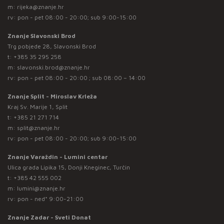
m:
rijeka@znanje.hr
rv: pon - pet 08:00 - 20:00; sub 9:00-15:00
Znanje Slavonski Brod
Trg pobjede 28, Slavonski Brod
t:
+385 35 295 258
m:
slavonski.brod@znanje.hr
rv: pon - pet 08:00 - 20:00 ; sub 08:00 – 14:00
Znanje Split - Miroslav Krleža
Kraj Sv. Marije 1, Split
t:
+385 21 271 714
m:
split@znanje.hr
rv: pon - pet 08:00 - 20:00; sub 9:00-15:00
Znanje Varaždin - Lumini centar
Ulica grada Lipika 15, Donji Kneginec, Turčin
t:
+385 42 555 002
m:
lumini@znanje.hr
rv: pon - ned* 9:00-21:00
Znanje Zadar - Sveti Donat