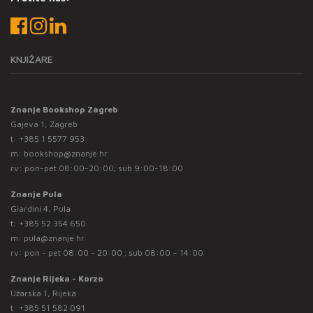
KNJIŽARE
Znanje Bookshop Zagreb
Gajeva 1, Zagreb
t:
+385 1 5577 953
m:
bookshop@znanje.hr
rv: pon-pet 08:00-20:00; sub 9:00-18:00
Znanje Pula
Giardini 4, Pula
t:
+385 52 354 650
m:
pula@znanje.hr
rv: pon - pet 08:00 - 20:00 ; sub 08:00 – 14:00
Znanje Rijeka - Korzo
Užarska 1, Rijeka
t:
+385 51 582 091