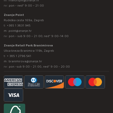
m:
mallofsplit@znanje.hr
rv: pon - ned* 9:00 – 21:00
Znanje Point
Rudeška cesta 169a, Zagreb
t:
+385 1 3831 945
m:
point@znanje.hr
rv: pon - sub 9:00 – 21:00; ned* 9:00-14:00
Znanje Retail Park Branimirova
Ulica kneza Branimira 119b, Zagreb
t:
+ 385 1 2796 541
m:
branimirova@znanje.hr
rv: pon -sub 9:00 - 21:00, ned* 9:00 - 20:00