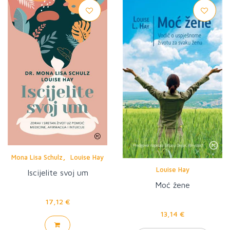
,
Mona Lisa Schulz
Louise Hay
Louise Hay
Iscijelite svoj um
Moć žene
17,12 €
13,14 €