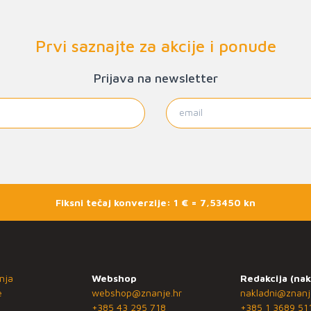
Prvi saznajte za akcije i ponude
Prijava na newsletter
Fiksni tečaj konverzije: 1 € = 7,53450 kn
nja
Webshop
Redakcija (nak
e
webshop@znanje.hr
nakladni@znanj
+385 43 295 718
+385 1 3689 51