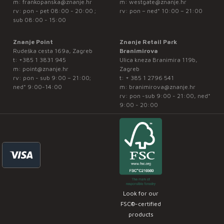
m:
frankopanska@znanje.hr
m:
westgate@znanje.hr
rv: pon - pet 08:00 - 20:00 ;
rv: pon – ned* 10:00 – 21:00
sub 08:00 - 15:00
Znanje Point
Znanje Retail Park
Rudeška cesta 169a, Zagreb
Branimirova
t:
+385 1 3831 945
Ulica kneza Branimira 119b,
m:
point@znanje.hr
Zagreb
rv: pon - sub 9:00 – 21:00;
t:
+ 385 1 2796 541
ned* 9:00-14:00
m:
branimirova@znanje.hr
rv: pon -sub 9:00 - 21:00, ned*
9:00 - 20:00
Look for our
FSC®-certified
products