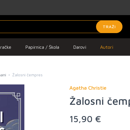
TRAŽI
gračke
Papirnica / Škola
Darovi
Autori
mani
Žalosni čempres
Agatha Christie
Žalosni čem
15,90 €