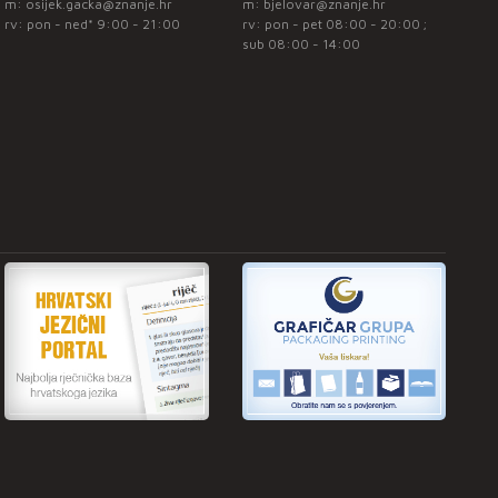
m:
osijek.gacka@znanje.hr
m:
bjelovar@znanje.hr
rv: pon - ned* 9:00 - 21:00
rv: pon - pet 08:00 - 20:00 ;
sub 08:00 - 14:00