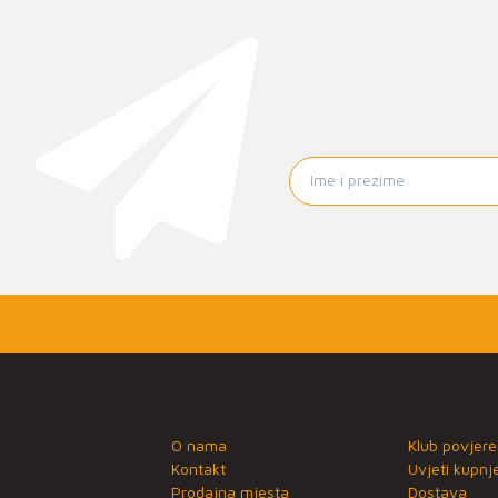
O nama
Klub povjere
Kontakt
Uvjeti kupnj
Prodajna mjesta
Dostava