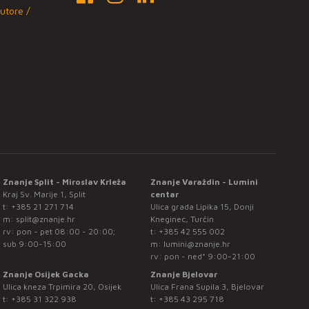
utore /
Znanje Split - Miroslav Krleža
Znanje Varaždin - Lumini
Kraj Sv. Marije 1, Split
centar
t:
+385 21 271 714
Ulica grada Lipika 15, Donji
m:
split@znanje.hr
Kneginec, Turčin
rv: pon - pet 08:00 - 20:00;
t:
+385 42 555 002
sub 9:00-15:00
m:
lumini@znanje.hr
rv: pon - ned* 9:00-21:00
Znanje Osijek Gacka
Znanje Bjelovar
Ulica kneza Trpimira 20, Osijek
Ulica Frana Supila 3, Bjelovar
t:
+385 31 322 938
t:
+385 43 295 718