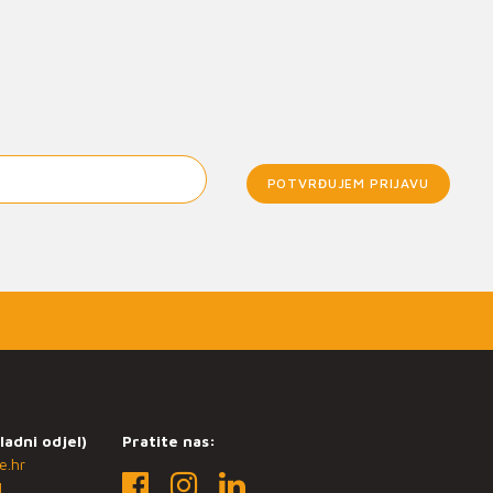
POTVRĐUJEM PRIJAVU
ladni odjel)
Pratite nas:
e.hr
1