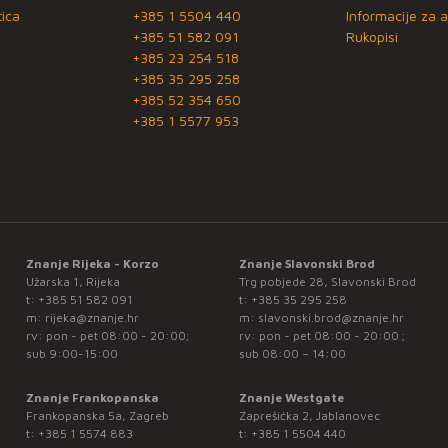
ica
+385 1 5504 440
Informacije za a
+385 51 582 091
Rukopisi
+385 23 254 518
+385 35 295 258
+385 52 354 650
+385 1 5577 953
Znanje Rijeka - Korzo
Znanje Slavonski Brod
Užarska 1, Rijeka
Trg pobjede 28, Slavonski Brod
t:
+385 51 582 091
t:
+385 35 295 258
m:
rijeka@znanje.hr
m:
slavonski.brod@znanje.hr
rv: pon - pet 08:00 - 20:00;
rv: pon - pet 08:00 - 20:00 ;
sub 9:00-15:00
sub 08:00 – 14:00
Znanje Frankopanska
Znanje Westgate
Frankopanska 5a, Zagreb
Zaprešićka 2, Jablanovec
t:
+385 1 5574 883
t:
+385 1 5504 440