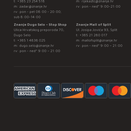
t:
+385 23 254 518
m:
rijekaztc@znanje.hr
m:
zadar@znanje.hr
rv: pon - ned* 9:00-21:00
rv: pon - pet 08:00 - 20:00;
sub 8:00-14:00
Znanje Dugo Selo – Stop Shop
Znanje Mall of Split
Ulica Hrvatskog preporoda 70,
Ul. Josipa Jovića 93, Split
Dugo Selo
t:
+385 21 280 017
t:
+385 1 4838 025
m:
mallofsplit@znanje.hr
m:
dugo.selo@znanje.hr
rv: pon - ned* 9:00 – 21:00
rv: pon - ned* 9:00 – 21:00