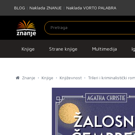
BLOG
|
Naklada ZNANJE
|
Naklada VORTO PALABRA
Knjige
Strane knjige
Multimedija
I
Znanje
Knjige
Književnost
Trileri i kriminalistički ro