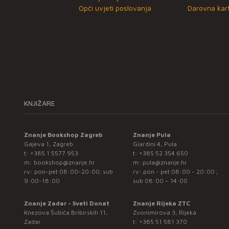
Opći uvjeti poslovanja
Darovna kart
KNJIŽARE
Znanje Bookshop Zagreb
Znanje Pula
Gajeva 1, Zagreb
Giardini 4, Pula
t:
+385 1 5577 953
t:
+385 52 354 650
m:
bookshop@znanje.hr
m:
pula@znanje.hr
rv: pon-pet 08:00-20:00; sub
rv: pon - pet 08:00 - 20:00 ;
9:00-18:00
sub 08:00 – 14:00
Znanje Zadar - Sveti Donat
Znanje Rijeka ZTC
Knezova Šubića Bribirskih 11,
Zvonimirova 3, Rijeka
Zadar
t:
+385 51 581 370