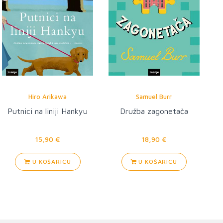
Hiro Arikawa
Samuel Burr
Putnici na liniji Hankyu
Družba zagonetača
15,90 €
18,90 €
U KOŠARICU
U KOŠARICU