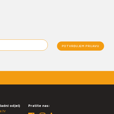
POTVRĐUJEM PRIJAVU
ladni odjel)
Pratite nas:
e.hr