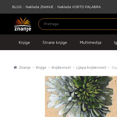
BLOG
|
Naklada ZNANJE
|
Naklada VORTO PALABRA
Knjige
Strane knjige
Multimedija
I
Znanje
Knjige
Književnost
Lijepa književnost
Zap