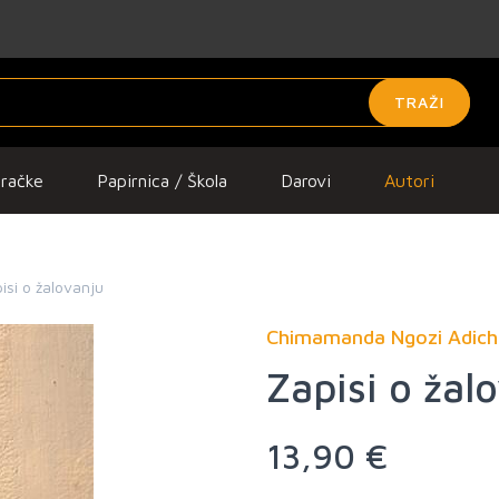
TRAŽI
gračke
Papirnica / Škola
Darovi
Autori
isi o žalovanju
Chimamanda Ngozi Adich
Zapisi o žal
13,90 €