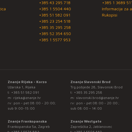
+385 43 295 718
+385 1 3689 51
ica
+385 1 5504 440
Informacije za a
+385 51 582 091
Rukopisi
+385 23 254 518
+385 35 295 258
+385 52 354 650
+385 1 5577 953
Znanje Rijeka - Korzo
Znanje Slavonski Brod
Užarska 1, Rijeka
Trg pobjede 28, Slavonski Brod
t:
+385 51 582 091
t:
+385 35 295 258
m:
rijeka@znanje.hr
m:
slavonski.brod@znanje.hr
rv: pon - pet 08:00 - 20:00;
rv: pon - pet 08:00 - 20:00 ;
sub 9:00-15:00
sub 08:00 – 14:00
Znanje Frankopanska
Znanje Westgate
Frankopanska 5a, Zagreb
Zaprešićka 2, Jablanovec
t:
+385 1 5574 883
t:
+385 1 5504 440