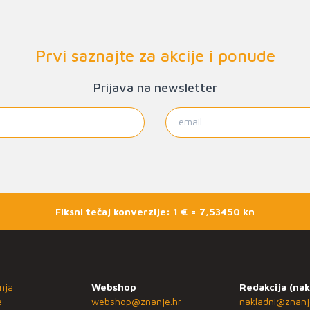
Prvi saznajte za akcije i ponude
Prijava na newsletter
Fiksni tečaj konverzije: 1 € = 7,53450 kn
nja
Webshop
Redakcija (nak
e
webshop@znanje.hr
nakladni@znanj