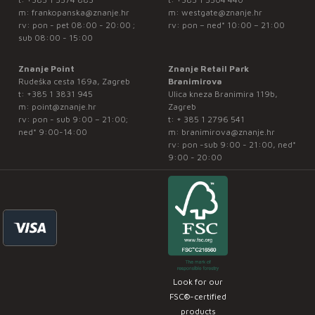
m:
frankopanska@znanje.hr
m:
westgate@znanje.hr
rv: pon - pet 08:00 - 20:00 ;
rv: pon – ned* 10:00 – 21:00
sub 08:00 - 15:00
Znanje Point
Znanje Retail Park
Rudeška cesta 169a, Zagreb
Branimirova
t:
+385 1 3831 945
Ulica kneza Branimira 119b,
m:
point@znanje.hr
Zagreb
rv: pon - sub 9:00 – 21:00;
t:
+ 385 1 2796 541
ned* 9:00-14:00
m:
branimirova@znanje.hr
rv: pon -sub 9:00 - 21:00, ned*
9:00 - 20:00
Look for our
FSC®-certified
products