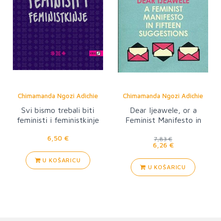
Chimamanda Ngozi Adichie
Chimamanda Ngozi Adichie
Svi bismo trebali biti
Dear Ijeawele, or a
feministi i feministkinje
Feminist Manifesto in
Fifteen Suggestions
6,50 €
7,83 €
6,26 €
U KOŠARICU
U KOŠARICU