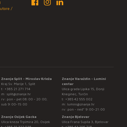
1
utore /
Znanje Split - Miroslav Krleža
Znanje Varaždin - Lumini
Kraj Sv. Marije 1, Split
centar
t:
+385 21 271 714
Ulica grada Lipika 15, Donji
m:
split@znanje.hr
Kneginec, Turčin
rv: pon - pet 08:00 - 20:00;
t:
+385 42 555 002
sub 9:00-15:00
m:
lumini@znanje.hr
rv: pon - ned* 9:00-21:00
Znanje Osijek Gacka
Znanje Bjelovar
Ulica kneza Trpimira 20, Osijek
Ulica Frana Supila 3, Bjelovar
t:
+385 31 322 938
t:
+385 43 295 718