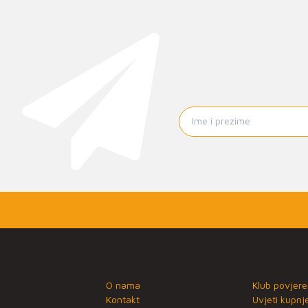
O nama
Klub povjere
Kontakt
Uvjeti kupnj