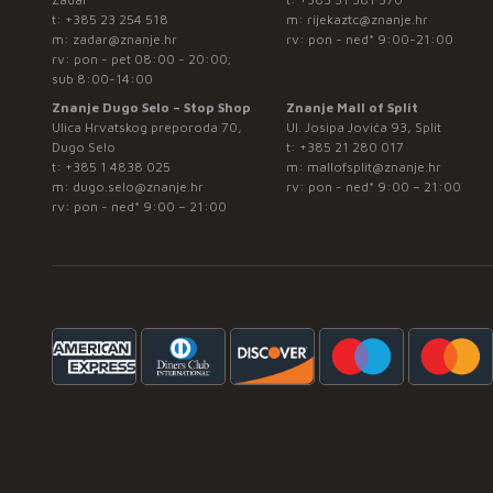
t:
+385 23 254 518
m:
rijekaztc@znanje.hr
m:
zadar@znanje.hr
rv: pon - ned* 9:00-21:00
rv: pon - pet 08:00 - 20:00;
sub 8:00-14:00
Znanje Dugo Selo – Stop Shop
Znanje Mall of Split
Ulica Hrvatskog preporoda 70,
Ul. Josipa Jovića 93, Split
Dugo Selo
t:
+385 21 280 017
t:
+385 1 4838 025
m:
mallofsplit@znanje.hr
m:
dugo.selo@znanje.hr
rv: pon - ned* 9:00 – 21:00
rv: pon - ned* 9:00 – 21:00