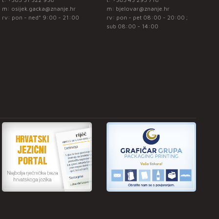
m:
osijek.gacka@znanje.hr
m:
bjelovar@znanje.hr
rv: pon - ned* 9:00 - 21:00
rv: pon - pet 08:00 - 20:00 ;
sub 08:00 - 14:00