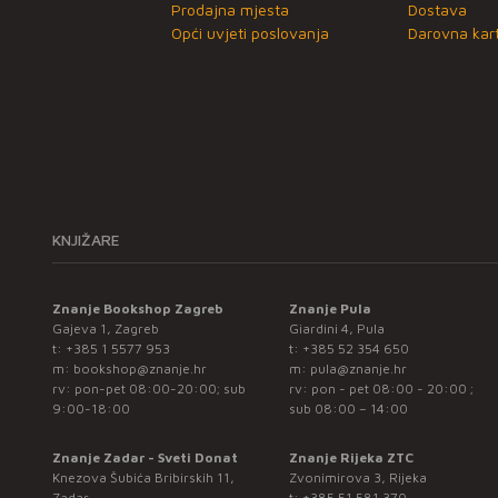
Prodajna mjesta
Dostava
Opći uvjeti poslovanja
Darovna kart
KNJIŽARE
Znanje Bookshop Zagreb
Znanje Pula
Gajeva 1, Zagreb
Giardini 4, Pula
t:
+385 1 5577 953
t:
+385 52 354 650
m:
bookshop@znanje.hr
m:
pula@znanje.hr
rv: pon-pet 08:00-20:00; sub
rv: pon - pet 08:00 - 20:00 ;
9:00-18:00
sub 08:00 – 14:00
Znanje Zadar - Sveti Donat
Znanje Rijeka ZTC
Knezova Šubića Bribirskih 11,
Zvonimirova 3, Rijeka
Zadar
t:
+385 51 581 370