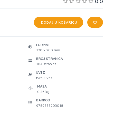
0.0
DODAJ U KOŠARICU
FORMAT
120 x 200 mm
BROJ STRANICA
104
stranica
UVEZ
tvrdi uvez
MASA
0.35 kg
BARKOD
9789535203018