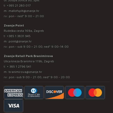
Ul. Josipa Jovića 93, Split
t:
+385 21 280 017
m:
mallofsplit@znanje.hr
rv: pon - ned* 9:00 – 21:00
Znanje Point
Rudeška cesta 169a, Zagreb
t:
+385 1 3831 945
m:
point@znanje.hr
rv: pon - sub 9:00 – 21:00; ned* 9:00-14:00
Znanje Retail Park Branimirova
Ulica kneza Branimira 119b, Zagreb
t:
+ 385 1 2796 541
m:
branimirova@znanje.hr
rv: pon -sub 9:00 - 21:00, ned* 9:00 - 20:00