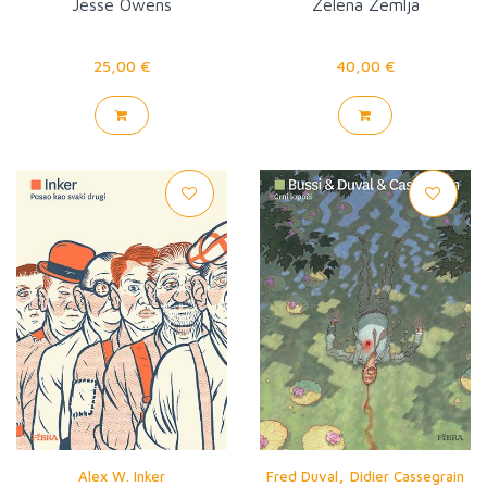
Jesse Owens
Zelena Zemlja
25,00 €
40,00 €
,
Alex W. Inker
Fred Duval
Didier Cassegrain