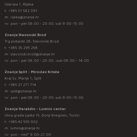
Užarska 1, Rijeka
t:
+385 51 582 091
m:
rijeka@znanje.hr
rv: pon - pet 08:00 - 20:00; sub 9:00-15:00
Znanje Slavonski Brod
Trg pobjede 28, Slavonski Brod
t:
+385 35 295 258
m:
slavonski.brod@znanje.hr
rv: pon - pet 08:00 - 20:00 ; sub 08:00 – 14:00
Znanje Split - Miroslav Krleža
Kraj Sv. Marije 1, Split
t:
+385 21 271 714
m:
split@znanje.hr
rv: pon - pet 08:00 - 20:00; sub 9:00-15:00
Znanje Varaždin - Lumini centar
Ulica grada Lipika 15, Donji Kneginec, Turčin
t:
+385 42 555 002
m:
lumini@znanje.hr
rv: pon - ned* 9:00-21:00