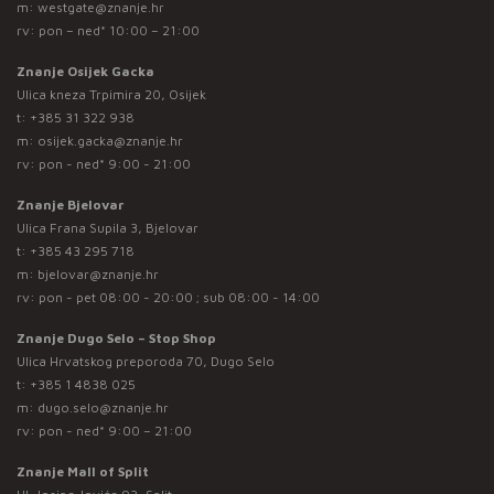
m:
westgate@znanje.hr
rv: pon – ned* 10:00 – 21:00
Znanje Osijek Gacka
Ulica kneza Trpimira 20, Osijek
t:
+385 31 322 938
m:
osijek.gacka@znanje.hr
rv: pon - ned* 9:00 - 21:00
Znanje Bjelovar
Ulica Frana Supila 3, Bjelovar
t:
+385 43 295 718
m:
bjelovar@znanje.hr
rv: pon - pet 08:00 - 20:00 ; sub 08:00 - 14:00
Znanje Dugo Selo – Stop Shop
Ulica Hrvatskog preporoda 70, Dugo Selo
t:
+385 1 4838 025
m:
dugo.selo@znanje.hr
rv: pon - ned* 9:00 – 21:00
Znanje Mall of Split