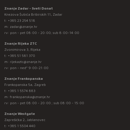
Znanje Zadar - Sveti Donat
Knezova Šubića Bribirskih 11, Zadar
t:
+385 23 254 518
m:
zadar@znanje.hr
rv: pon - pet 08:00 - 20:00; sub 8:00-14:00
Znanje Rijeka ZTC
Zvonimirova 3, Rijeka
t:
+385 51 581 370
m:
rijekaztc@znanje.hr
rv: pon - ned* 9:00-21:00
Znanje Frankopanska
Frankopanska 5a, Zagreb
t:
+385 1 5574 883
m:
frankopanska@znanje.hr
rv: pon - pet 08:00 - 20:00 ; sub 08:00 - 15:00
Znanje Westgate
Zaprešićka 2, Jablanovec
t:
+385 1 5504 440