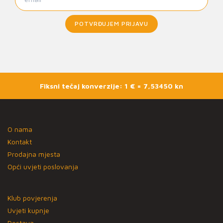
POTVRĐUJEM PRIJAVU
Fiksni tečaj konverzije: 1 € = 7,53450 kn
O nama
Kontakt
Prodajna mjesta
Opći uvjeti poslovanja
Klub povjerenja
Uvjeti kupnje
Dostava