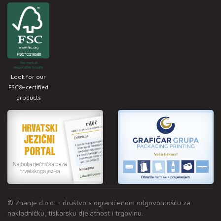
Look for our
FSC®-certified
products
© Znanje d.o.o. - društvo s ograničenom odgovornošću za
nakladničku, tiskarsku djelatnost i trgovinu.