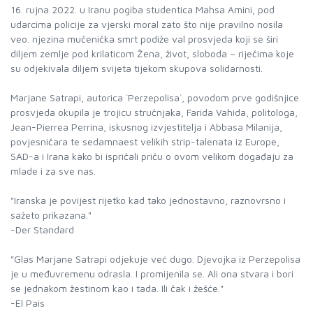
16. rujna 2022. u Iranu pogiba studentica Mahsa Amini, pod
udarcima policije za vjerski moral zato što nije pravilno nosila
veo. njezina mučenička smrt podiže val prosvjeda koji se širi
diljem zemlje pod krilaticom Žena, život, sloboda – riječima koje
su odjekivala diljem svijeta tijekom skupova solidarnosti.
Marjane Satrapi, autorica `Perzepolisa`, povodom prve godišnjice
prosvjeda okupila je trojicu stručnjaka, Farida Vahida, politologa,
Jean-Pierrea Perrina, iskusnog izvjestitelja i Abbasa Milanija,
povjesničara te sedamnaest velikih strip-talenata iz Europe,
SAD-a i Irana kako bi ispričali priču o ovom velikom događaju za
mlade i za sve nas.
"Iranska je povijest rijetko kad tako jednostavno, raznovrsno i
sažeto prikazana."
-Der Standard
"Glas Marjane Satrapi odjekuje već dugo. Djevojka iz Perzepolisa
je u međuvremenu odrasla. I promijenila se. Ali ona stvara i bori
se jednakom žestinom kao i tada. Ili čak i žešće."
-El Pais