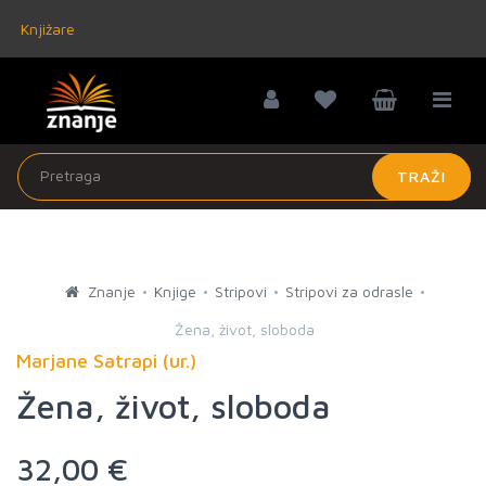
Knjižare
TRAŽI
Znanje
Knjige
Stripovi
Stripovi za odrasle
Žena, život, sloboda
Marjane Satrapi (ur.)
Žena, život, sloboda
32,00 €