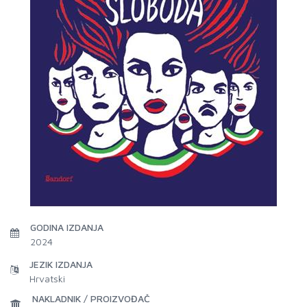
GODINA IZDANJA
2024
JEZIK IZDANJA
Hrvatski
NAKLADNIK / PROIZVOĐAČ