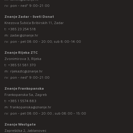
rv: pon - ned* 9:00-21:00
Znanje Zadar - Sveti Donat
Knezova Šubića Bribirskih 11, Zadar
t:
+385 23 254 518
m:
zadar@znanje.hr
rv: pon - pet 08:00 - 20:00; sub 8:00-14:00
Znanje Rijeka ZTC
Zvonimirova 3, Rijeka
t:
+385 51 581 370
m:
rijekaztc@znanje.hr
rv: pon - ned* 9:00-21:00
Znanje Frankopanska
Frankopanska 5a, Zagreb
t:
+385 1 5574 883
m:
frankopanska@znanje.hr
rv: pon - pet 08:00 - 20:00 ; sub 08:00 - 15:00
Znanje Westgate
Zaprešićka 2, Jablanovec