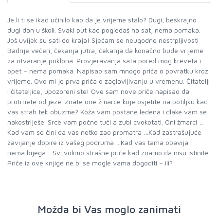
Je li ti se ikad učinilo kao da je vrijeme stalo? Dugi, beskrajno
dugi dan u školi. Svaki put kad pogledaš na sat, nema pomaka.
Još uvijek su sati do kraja! Sjećam se neugodne nestrpljivosti
Badnje večeri, čekanja jutra, čekanja da konačno bude vrijeme
za otvaranje poklona. Provjeravanja sata pored mog kreveta i
opet – nema pomaka. Napisao sam mnogo priča o povratku kroz
vrijeme. Ovo mi je prva priča o zaglavljivanju u vremenu. Čitatelji
i čitateljice, upozoreni ste! Ove sam nove priče napisao da
protrnete od jeze. Znate one žmarce koje osjetite na potiljku kad
vas strah tek obuzme? Koža vam postane ledena i dlake vam se
nakostriješe. Srce vam počne tuči a zubi cvokotati. Oni žmarci …
Kad vam se čini da vas netko zao promatra …Kad zastrašujuće
zavijanje dopire iz vašeg podruma …Kad vas tama obavija i
nema bijega …Svi volimo strašne priče kad znamo da nisu istinite.
Priče iz ove knjige ne bi se mogle vama dogoditi – ili?
Možda bi Vas moglo zanimati