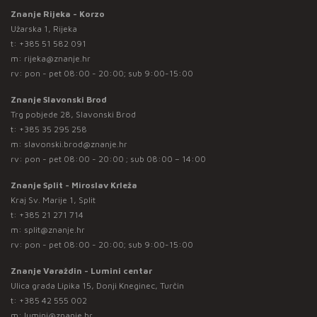
Znanje Rijeka - Korzo
Užarska 1, Rijeka
t:
+385 51 582 091
m:
rijeka@znanje.hr
rv: pon - pet 08:00 - 20:00; sub 9:00-15:00
Znanje Slavonski Brod
Trg pobjede 28, Slavonski Brod
t:
+385 35 295 258
m:
slavonski.brod@znanje.hr
rv: pon - pet 08:00 - 20:00 ; sub 08:00 – 14:00
Znanje Split - Miroslav Krleža
Kraj Sv. Marije 1, Split
t:
+385 21 271 714
m:
split@znanje.hr
rv: pon - pet 08:00 - 20:00; sub 9:00-15:00
Znanje Varaždin - Lumini centar
Ulica grada Lipika 15, Donji Kneginec, Turčin
t:
+385 42 555 002
m:
lumini@znanje.hr