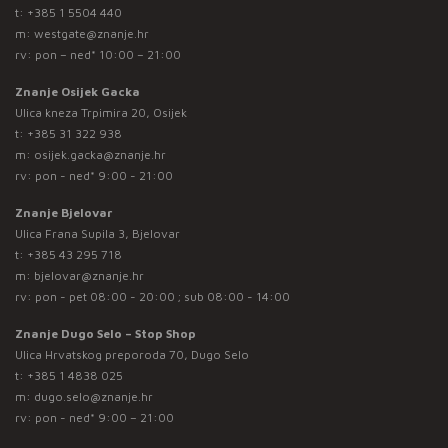
t:
+385 1 5504 440
m:
westgate@znanje.hr
rv: pon – ned* 10:00 – 21:00
Znanje Osijek Gacka
Ulica kneza Trpimira 20, Osijek
t:
+385 31 322 938
m:
osijek.gacka@znanje.hr
rv: pon - ned* 9:00 - 21:00
Znanje Bjelovar
Ulica Frana Supila 3, Bjelovar
t:
+385 43 295 718
m:
bjelovar@znanje.hr
rv: pon - pet 08:00 - 20:00 ; sub 08:00 - 14:00
Znanje Dugo Selo – Stop Shop
Ulica Hrvatskog preporoda 70, Dugo Selo
t:
+385 1 4838 025
m:
dugo.selo@znanje.hr
rv: pon - ned* 9:00 – 21:00