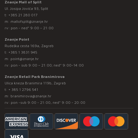
Znanje Mall of Split
Ul. Josipa Jovića 93, Split
t:
+385 21 280 017
m:
mallofsplit@znanje.hr
rv: pon - ned* 9:00 – 21:00
Znanje Point
Rudeška cesta 169a, Zagreb
t:
+385 1 3831 945
m:
point@znanje.hr
rv: pon - sub 9:00 – 21:00; ned* 9:00-14:00
Znanje Retail Park Branimirova
Ulica kneza Branimira 119b, Zagreb
t:
+ 385 1 2796 541
m:
branimirova@znanje.hr
rv: pon -sub 9:00 - 21:00, ned* 9:00 - 20:00