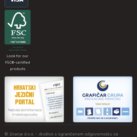
Look for our
FSC®-certified
products
© Znanje d.o.o. - društvo s ograničenom odgovornošću za