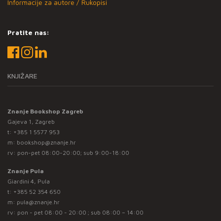
Informacije za autore / Rukopisi
Pratite nas:
KNJIŽARE
Znanje Bookshop Zagreb
Gajeva 1, Zagreb
t:
+385 1 5577 953
m:
bookshop@znanje.hr
rv: pon-pet 08:00-20:00; sub 9:00-18:00
Znanje Pula
Giardini 4, Pula
t:
+385 52 354 650
m:
pula@znanje.hr
rv: pon - pet 08:00 - 20:00 ; sub 08:00 – 14:00