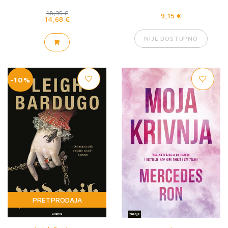
18,35 €
9,15 €
14,68 €
NIJE DOSTUPNO
-10%
PRETPRODAJA