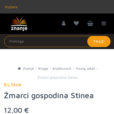
Knjižare
TRAŽI
Znanje
Knjige
Književnost
Young adult
Žmarci gospodina Stinea
R.L.Stine
Žmarci gospodina Stinea
12,00 €